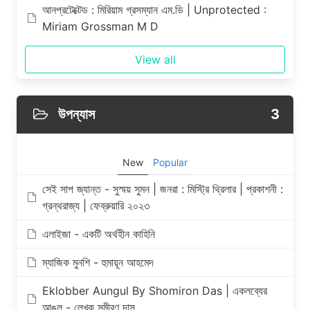
আনপ্রটেক্টেড : মিরিয়াম গ্রসম্যান এম.ডি | Unprotected :
Miriam Grossman M D
View all
উপন্যাস
3
New
Popular
সেই সাপ জ্যান্ত - সুস্ময় সুমন | জনরা : মিস্ট্রি থ্রিলার | প্রকাশনী :
গ্রন্থরাজ্য | ফেব্রুয়ারি ২০২৩
এলাইজা - একটি অর্থহীন কাহিনি
ম্যাজিক মুনশি - হুমায়ূন আহমেদ
Eklobber Aungul By Shomiron Das | একলব্যের
আঙুল - লেখক সমীরণ দাস