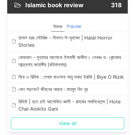
Islamic book review
318
New
Popular
হালাল হরর স্টোরিজ - সিফাত-ঈ-মুহাম্মদ | Halal Horror
Stories
কোরআন - সুন্নাহর আলোকে ইসলামী আকীদা। লেখকঃ ড. খোন্দকার
আব্দুল্লাহ জাহাঙ্গীর (রহিমাল্লাহু)
বিয়ে ও রিযিক : লেখক মাওলানা আবু দারদা ইরাকি | Biye O Rizik
কেন পড়বেন? জীবনের আয়না : মাহমুদ বিন নূর
রিভিউ | হতে চাই আলোকিত জ্ঞানী - রাহাবার পাবলিকেশন্স | Hote
Chai Alokito Gani
View all