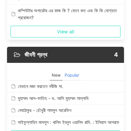
কম্পিউটার অপারেটর এর কাজ কি ? বেতন কত এবং কি কি যোগ্যতা
প্রয়োজন?
View all
জীবনী গ্রন্থ
4
New
Popular
যেভাবে মজা করতেন নবীজি সা.
মুহাম্মদ আল-ফাতিহ - ড. আলি মুহাম্মদ সাল্লাবি
মেঘাঠাকুর - চৌধুরী শামসুল আরেফিন
সাইফুল্লাহিল মাসলুল : খালিদ ইবনুল ওয়ালিদ রাদি. : ইলিয়াস আশরাফ