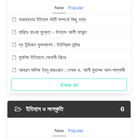
New
Popular
অবাধ্যতার ইতিহাস বইটি সম্পর্কে কিছু তথ্য
হারিয়ে যাওয়া মুক্তো - উস্তাদ আলী হাম্মুদা
দ্য ইন্ডিয়ান মুসলমানস : উইলিয়াম হান্টার
মুসলিম ইতিহাসে সোনালী বিচার
আবদুল মালিক ইবনু মারওয়ান : লেখক ড. আলী মুহাম্মদ আস-সাল্লাবী
View all
ইতিহাস ও সংস্কৃতি
6
New
Popular