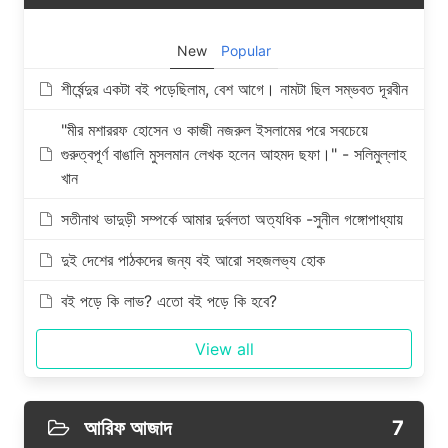
New
Popular
শীর্ষেন্দুর একটা বই পড়েছিলাম, বেশ আগে। নামটা ছিল সম্ভবত দূরবীন
"মীর মশাররফ হোসেন ও কাজী নজরুল ইসলামের পরে সবচেয়ে
গুরুত্বপূর্ণ বাঙালি মুসলমান লেখক হলেন আহমদ ছফা।" - সলিমুল্লাহ
খান
সতীনাথ ভাদুড়ী সম্পর্কে আমার দুর্বলতা অত্যধিক -সুনীল গঙ্গোপাধ্যায়
দুই দেশের পাঠকদের জন্য বই আরো সহজলভ্য হোক
বই পড়ে কি লাভ? এতো বই পড়ে কি হবে?
View all
আরিফ আজাদ
7