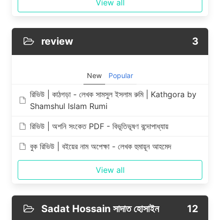
View all
review
3
New
Popular
রিভিউ | কাঠগড়া - লেখক সামসুল ইসলাম রুমি | Kathgora by
Shamshul Islam Rumi
রিভিউ | অশনি সংকেত PDF - বিভূতিভূষণ বন্দোপাধ্যায়
বুক রিভিউ | বইয়ের নাম অপেক্ষা - লেখক হুমায়ূন আহমেদ
View all
Sadat Hossain সাদাত হোসাইন
12