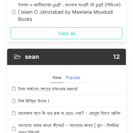
ইসলাম ও জাতীয়তাবাদ pdf : মাওলানা মওদুদী বই pdf (পিডিএফ)
| Islam O Jatiotabad by Mawlana Moududi
Books
View all
sean
12
New
Popular
ইলম অর্জনের ক্ষেত্রে তাকওয়ার গুরুত্ব!
শির্ক মিশ্রিত উৎসব !
ভালোবাসা মানে কি ধরে রাখা না ছেড়ে দেয়া? - রেহনুমা বিনতে আনিস
সফলতায় আবার কান্না কীসের? - সফলতার কান্না | মূল - সিলভিয়া
অ্যান হিউলেট