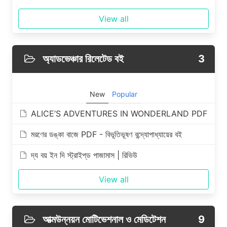
View all
অ্যাডভেঞ্চার রিলেটেড বই
3
New
Popular
ALICE’S ADVENTURES IN WONDERLAND PDF
মরণের ডঙ্কা বাজে PDF - বিভূতিভূষণ বন্দ্যোপাধ্যায়ের বই
দ্য বয় ইন দি স্ট্রাইপ্‌ড পাজামাস | রিভিউ
View all
আত্মউন্নয়ন মোটিভেশনাল ও মেডিটেশন
9