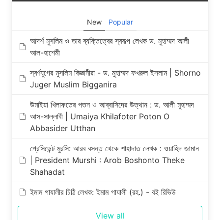
New
Popular
আদর্শ মুসলিম ও তার ব্যক্তিত্বের স্বরূপ লেখক ড. মুহাম্মদ আলী
আল-হাশেমী
স্বর্ণযুগের মুসলিম বিজ্ঞানীরা - ড. মুহাম্মদ ফখরুল ইসলাম | Shorno
Juger Muslim Bigganira
উমাইয়া খিলাফতের পতন ও আব্বাসিদের উত্থান : ড. আলী মুহাম্মদ
আস-সাল্লাবী | Umaiya Khilafoter Poton O
Abbasider Utthan
প্রেসিডেন্ট মুরসি: আরব বসন্ত থেকে শাহাদাত লেখক : ওয়াহিদ জামান
| President Murshi : Arob Boshonto Theke
Shahadat
ইমাম গাযালীর চিঠি লেখক: ইমাম গাযালী (রহ.) - বই রিভিউ
View all