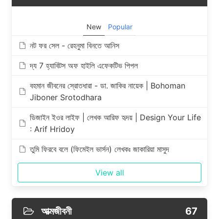
New
Popular
নট ফর সেল - রেহনুমা বিনতে আনিস
দ্য 7 হ্যাবিটস অফ হাইলি এফেকটিভ পিপল
বহমান জীবনের স্রোতধারা - ডা. জাকির নায়েক | Bohoman
Jiboner Srotodhara
ডিজাইন ইওর লাইফ | লেখক আরিফ হৃদয় | Design Your Life
: Arif Hridoy
তুমি ফিরবে বলে (ফিমেইল ভার্সন) লেখকঃ জাকারিয়া মাসুদ
View all
আত্মজীবনী
67