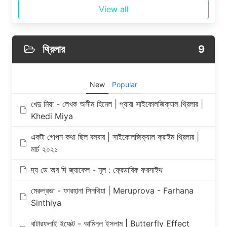
View all
থ্রিলার
9
New
Popular
খেদু মিয়া - লেখক অসীম হিমেল | প্যারা সাইকোলজিক্যাল থ্রিলার |
Khedi Miya
একটা গোপন কথা ছিল বলবার | সাইকোলজিক্যাল ক্রাইম থ্রিলার |
মার্চ ২০২১
দ্য ডে অব দি জ্যাকেল - মূল : ফ্রেডারিক ফরসাইথ
মেরুপ্রভা - ফারহানা সিনথিয়া | Meruprova - Farhana
Sinthiya
বাটারফ্লাই ইফেক্ট - আমিনুল ইসলাম | Butterfly Effect