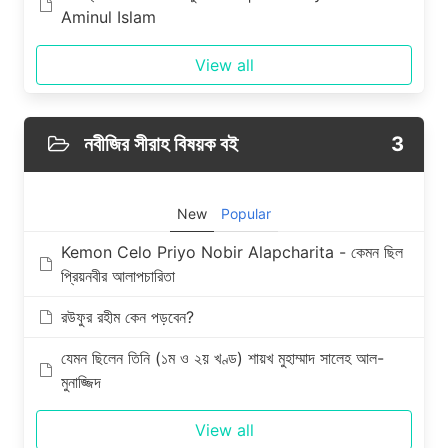
Aminul Islam
View all
নবীজির সীরাহ বিষয়ক বই
3
New
Popular
Kemon Celo Priyo Nobir Alapcharita - কেমন ছিল
প্রিয়নবীর আলাপচারিতা
রউফুর রহীম কেন পড়বেন?
যেমন ছিলেন তিনি (১ম ও ২য় খণ্ড) শায়খ মুহাম্মাদ সালেহ আল-
মুনাজ্জিদ
View all