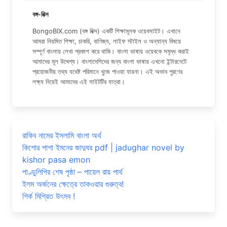
বঙ্গ-বিক্স
BongoBIX.com (বঙ্গ বিক্স) একটি শিক্ষামূলক ওয়েবসাইট। এখানে
আমরা নিয়মিত শিক্ষা, চাকরি, বাণিজ্য, লাইফ স্টাইল ও অন্যান্য বিষয়ে
সম্পূর্ণ বাংলায় লেখা প্রকাশ করে থাকি। বাংলা ভাষায় ওয়েবকে সমৃদ্ধ করাই
আমাদের মূল উদ্দেশ্য। বাংলাদেশিদের জন্য বাংলা ভাষায় এখনো ইন্টারনেটে
প্রয়োজনীয় তথ্য যথেষ্ট পরিমানে খুজে পাওয়া যায়না। এই অভাব পুরণের
লক্ষ্য নিয়েই আমাদের এই সাইটটির যাত্রা।
রাকিব নামের ইসলামি বাংলা অর্থ
কিশোর পাশা ইমনের জাদুঘর pdf | jadughar novel by
kishor pasa emon
পাণ্ডুলিপির শেষ পৃষ্ঠা – পায়েল রায় পার্থ
ইলম অর্জনের ক্ষেত্রে তাকওয়ার গুরুত্ব!
শির্ক মিশ্রিত উৎসব !