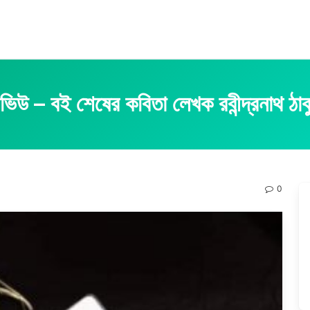
িভিউ – বই শেষের কবিতা লেখক রবীন্দ্রনাথ ঠাক
0