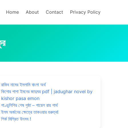
Home
About
Contact
Privacy Policy
ুর
রাকিব নামের ইসলামি বাংলা অর্থ
কিশোর পাশা ইমনের জাদুঘর pdf | jadughar novel by
kishor pasa emon
পাণ্ডুলিপির শেষ পৃষ্ঠা – পায়েল রায় পার্থ
ইলম অর্জনের ক্ষেত্রে তাকওয়ার গুরুত্ব!
শির্ক মিশ্রিত উৎসব !