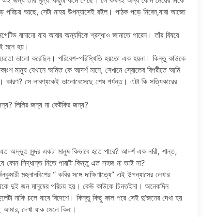
ি। এই জন্য তাঁর মূল্য কিছুটা কমে গেছে। সে কখনই অন্য কোন মেয়ের দিকে
বড় পরিচয় আছে, সেটা নাহয় উপন্যাসেই রইল। পাঠক পড়ে নিবেন,যারা আজো
গেটিভ বানানো যায় আবার অন্যদিকে শ্রদ্ধাও জানাতে পারেন। তাঁর বিষয়ে
েই মনে হয়।
 হয়তো ভালো করেছিল। পরিবেশ-পরিস্থিতি হয়তো এক হয়না। কিন্তু কাউকে
কাংশ মানুষ যেখানে অমিত কে আদর্শ মানে, সেখানে স্রোতের বিপরীতে আমি
কারণ? সে লাবণ্যকেই ভালোবেসেছে শেষ পর্যন্ত। এটা কি সত্যিকারের
জন্য? লিলির জন্য না কেটকির জন্য?
এত অদ্ভুত সুন্দর একটা মানুষ কিভাবে হতে পারে? আদর্শ এক নারী, শান্ত,
যে কোন সিদ্ধান্ত নিতে পারাটা কিন্তু এত সহজ না তাই না?
কুমারী মহলানবিশের “ কবির সঙ্গে দাক্ষিণাত্যে” এই উপন্যাসের লেখার
 থেকে দুই জন মানুষের পরিচয় হয়। কেউ কাউকে চিনতইনা। অনেকদিন
লেটা নাকি চলে যাবে বিদেশে। কিন্তু কিছু কাল পরে সেই দু’জনের দেখা হয়
্ছে আমার, দেখা যাক মেলে কিনা।