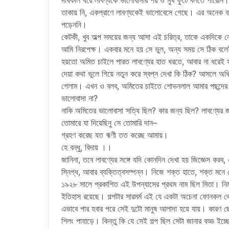
দীর্ঘকাল ধরে লাবণ্যকে ভালোবাসার পর ও মুখ ফুটে বলতে পারেন
তাকায় নি, একপ্রাণে লাবণ্যকেই ভালোবেসে গেছে। এর অনেক 
পড়েননি।
কেটকী, খুব অল্প সময়ের জন্য আসা এই চরিত্র, তাকে একদিকে নে
আমি নিরপেক্ষ। একবার মনে হয় সে ভুল, অন্য সময় সে ঠিক বল
হয়তো অমিত চাইলে পারত লাবণ্যের হাত ধরতে, আবার না ধরেই
দেয়া কথা ভুলে গিয়ে নতুন করে স্বপ্ন দেখা কি ঠিক? আসলে অধি
গেলাম। এখন ও বলব, অমিতের চাইতে শোভনলাল আমার পছন্দের। 
ভালোবাসা না?
নাকি অমিতের ভালোবাসা সত্যি ছিল? কার জন্য ছিল? লাবণ্যের 
তোমারে যা দিয়েছিনু সে তোমারি দান–
গ্রহণ করেছ যত ঋণী তত করেছ আমায়।
হে বন্ধু, বিদায় ।।
জানিনা, তবে লাবণ্যের সঙ্গে যদি কোনদিন দেখা হয় জিজ্ঞেস করব, 
স্নিগ্ধ, আবার ব্যক্তিত্বসম্পন্ন। নিজে শক্ত হাতে, শক্ত মনে 
১৯২৮ সালে প্রকাশিত এই উপন্যাসের প্রথম নাম ছিল মিতা। নির্মল্
ইতিহাস রয়েছে। গল্পটার সারমর্ম এই যে একটা অচেনা ফোনকল
এভাবে পার হবার পরে সেই দুটো মানুষ আলাদা হয়ে যায়। কারণ ছে
শিলং পাহাড়ে। কিন্তু কি যে সেই গল্প ছিল সেটা জানার বড্ড ইচ