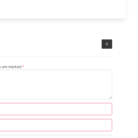
0
ds are marked
*