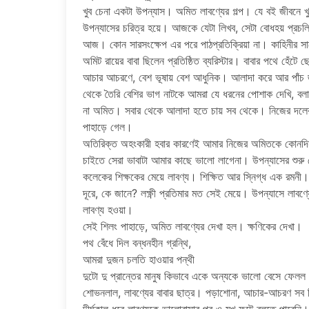
খুব চেনা একটা উপন্যাস। অমিত লাবণ্যের গল্প। যে বই জীবনে খ
উপন্যাসের চরিত্র হয়ে। আজকে যেটা লিখব, সেটা বোধহয় প্রচল
আজ। কোন সারসংক্ষেপ এর পরে পাঠপ্রতিক্রিয়া না। কাহিনীর সা
অমিট রায়ের বাবা ছিলেন প্রতিষ্ঠিত ব্যরিস্টার। বাবার পথে হেঁ
আচার আচরণে, বেশ ভূষায় বেশ আধুনিক। আলাদা করে আর পাঁচ জন
থেকে তৈরি বেশির ভাগ নাটকে আমরা যে ধরনের পোশাক দেখি, ব
না অমিত। সবার থেকে আলাদা হতে চায় সব থেকে। নিজের দলের
পাহাড়ে গেল।
অতিরিক্ত অহংকারী হবার কারণেই আমার নিজের অমিতকে কোনদিন 
চাইতে সেরা ভাবাটা আমার কাছে ভালো লাগেনা। উপন্যাসের শু
কলেকের শিক্ষকের মেয়ে লাবণ্য। শিক্ষিত আর স্নিগ্ধ এক রমন
দূরে, কে জানে? লক্ষ্ণী প্রতিমার মত সেই মেয়ে। উপন্যাসে লাব
লাবণ্য হওয়া।
সেই শিলং পাহাড়ে, অমিত লাবণ্যের দেখা হল। ক্ষণিকের দেখা।
পথ বেঁধে দিল বন্ধনহীন গ্রন্থি,
আমরা দুজন চলতি হাওয়ার পন্থী
দুটো দু প্রান্তের মানুষ কিভাবে একে অন্যকে ভালো বেসে ফেলল
শোভনলাল, লাবণ্যের বাবার ছাত্র। পড়াশোনা, আচার-আচরণ সব দ