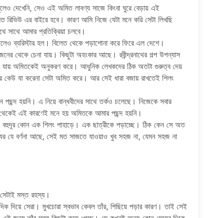
ুলেও দেখেনি, সেও এই অমিত লাবণ্য সাজে কিংবা ঘুরে বেড়ায় এই
িত রিভিউ এর বাইরে হবে। কারণ আমি নিজে যেটা মনে করি সেটা লিখছি
থে সাথে আমার প্রতিক্রিয়া চলবে।
টে ছেলেও ব্যরিস্টার হল। বিলেত থেকে পড়াশোনা করে ফিরে এল দেশে।
ের থেকে চেনা যায়। কিছুটা অহংকার আছে। রবীন্দ্রনাথের গল্প উপন্যাস
লা যায় অমিতকেই অনুকরণ করে। আধুনিক লেখকদের ঠিক অতটা গুরুত্ব দেয়
 কেউ যা করেনা সেটা অমিত করে। আর সেই ধারা বজায় রাখতেই শিলং
পছন্দ হয়নি। এ নিয়ে বান্ধবীদের সাথে তর্কও চলেছে। নিজেকে সবার
রু থেকেই এই কারণেই মনে হয় অমিতকে আমার পছন্দ হয়নি।
ী। বহুদূর কোন এক শিলং পাহাড়ে। এক ছাত্রীকে পড়াচ্ছে। ঠিক কেন সে অত
ণ্যের যে বর্ণনা আছে, সেই মত সাজতে যাওয়াও খুব সহজ না, যেমন সহজ না
 সেটাই মস্ত রহস্য।
িক দিয়ে সেরা। মুখচোরা স্বভাব কেবল তাঁর, পিছিয়ে পড়ার কারণ। তাই সেই