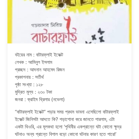
বইয়ের নাম : বাটারফ্লাই ইফেক্ট
লেখক : আমিনুল ইসলাম
প্রচ্ছদ : আদনান আহমেদ রিজন
প্রকাশনায় : সতীর্থ
পৃষ্ঠা সংখ্যা : ১২৮
মুদ্রিত মূল্য : ২৩০ টকা
জনরা : ক্রাইম থ্রিলার (নভেলা)
“বাটারফ্লাই ইফেক্ট” পড়ার সময় প্রথম ভাবনা এসেছিলো বাটারফ্লাই
ইফেক্ট জিনিসটা আদতে কি? পড়াশোনা করে জানতে পারলাম, এটা
একটা থিওরি, এর মূলকথা হলো ‘পৃথিবীর একপ্রান্তে ঘটা কোনো ক্ষুদ্র
ঘটনাও অন্য প্রান্তে বিশাল বড়ো কোনো ঘটনার কারণ হতে পারে!’