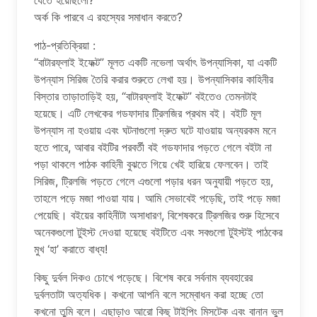
যেতে হয়েছিলো?
অর্ক কি পারবে এ রহস্যের সমাধান করতে?
পাঠ-প্রতিক্রিয়া :
“বাটারফ্লাই ইফেক্ট” মূলত একটি নভেলা অর্থাৎ উপন্যাসিকা, যা একটি
উপন্যাস সিরিজ তৈরি করার শুরুতে লেখা হয়। উপন্যাসিকার কাহিনীর
বিস্তার তাড়াতাড়িই হয়, “বাটারফ্লাই ইফেক্ট” বইতেও তেমনটাই
হয়েছে। এটি লেখকের গডফাদার ট্রিলজির প্রথম বই। বইটি মূল
উপন্যাস না হওয়ায় এবং ঘটনাগুলো দ্রুত ঘটে যাওয়ায় অন্যরকম মনে
হতে পারে, আবার বইটির পরবর্তী বই গডফাদার পড়তে গেলে বইটা না
পড়া থাকলে পাঠক কাহিনী বুঝতে গিয়ে খেই হারিয়ে ফেলবেন। তাই
সিরিজ, ট্রিলজি পড়তে গেলে এগুলো পড়ার ধরন অনুযায়ী পড়তে হয়,
তাহলে পড়ে মজা পাওয়া যায়। আমি সেভাবেই পড়েছি, তাই পড়ে মজা
পেয়েছি। বইয়ের কাহিনীটা অসাধারণ, বিশেষকরে ট্রিলজির শুরু হিসেবে
অনেকগুলো টুইস্ট দেওয়া হয়েছে বইটিতে এবং সবগুলো টুইস্টই পাঠকের
মুখ ‘হা’ করাতে বাধ্য!
কিছু দুর্বল দিকও চোখে পড়েছে। বিশেষ করে সর্বনাম ব্যবহারের
দুর্বলতাটা অত্যধিক। কখনো আপনি বলে সম্বোধন করা হচ্ছে তো
কখনো তুমি বলে। এছাড়াও আরো কিছু টাইপিং মিসটেক এবং বানান ভুল