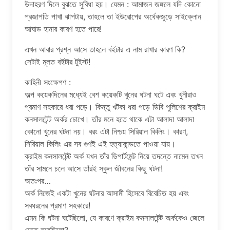
উদাহরণ দিলে বুঝতে সুবিধা হয়। যেমন : আমাজন জঙ্গলে যদি কোনো
প্রজাপতি পাখা ঝাপটায়, তাহলে তা ইউরোপের অর্ধেকজুড়ে সাইক্লোন
আঘাড হানার কারণ হতে পারে!
এখন আবার প্রশ্ন আসে তাহলে বইটার এ নাম রাখার কারণ কি?
সেটাই মূলত বইটার টুইস্ট!
কাহিনী সংক্ষেপণ :
অল্প কয়েকদিনের মধ্যেই বেশ কয়েকটি খুনের ঘটনা ঘটে এবং খুনীরাও
প্রমাণ সহকারে ধরা পড়ে। কিন্তু খটকা ধরা পড়ে ডিবি পুলিশের ক্রাইম
কনসালটেন্ট অর্কর চোখে। তাঁর মনে হতে থাকে এটা আলাদা আলাদা
কোনো খুনের ঘটনা নয়। বরং এটা নিশ্চয় সিরিয়াল কিলিং। কারণ,
সিরিয়াল কিলিং এর সব গুণই এই হত্যাকান্ডতে পাওয়া যায়।
ক্রাইম কনসালটেন্ট অর্ক যখন তাঁর ডিপার্টমেন্ট নিয়ে তদন্তে নামেন তখন
তাঁর সামনে চলে আসে তাঁরই স্কুল জীবনের কিছু ঘটনা!
অতঃপর…
অর্ক নিজেই একটা খুনের ঘটনার আসামী হিসেবে বিবেচিত হয় এবং
সবধরনের প্রমাণ সহকারে!
এমন কি ঘটনা ঘটেছিলো, যে কারণে ক্রাইম কনসালটেন্ট অর্ককেও জেলে