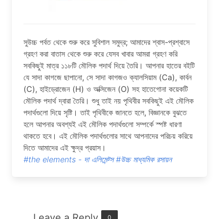
সুউচ্চ পর্বত থেকে শুরু করে সুবিশাল সমুদ্র; আমাদের শ্বাস-প্রশ্বাসে
গ্রহণ করা বাতাস থেকে শুরু করে যেসব খাবার আমরা গ্রহণ করি
সবকিছুই মাত্র ১১৮টি মৌলিক পদার্থ দিয়ে তৈরি। আপনার হাতের বইটি
যে সাদা কাগজে ছাপানো, সে সাদা কাগজও ক্যালসিয়াম (Ca), কার্বন
(C), হাইড্রোজেন (H) ও অক্সিজেন (O) সহ হাতেগোনা কয়েকটি
মৌলিক পদার্থ দ্বারা তৈরি। শুধু তাই নয় পৃথিবীর সবকিছুই এই মৌলিক
পদার্থগুলো দিয়ে সৃষ্টি। তাই পৃথিবীকে জানতে হলে, বিজ্ঞানকে বুঝতে
হলে আপনার অবশ্যই এই মৌলিক পদার্থগুলো সম্পর্কে স্পষ্ট ধারণা
থাকতে হবে। এই মৌলিক পদার্থগুলোর সাথে আপনাদের পরিচয় করিয়ে
দিতে আমাদের এই ক্ষুদ্র প্রয়াস।
#the elements - দা এলিমেন্ট্স
#উচ্চ মাধ্যমিক রসায়ন
Leave a Reply
0