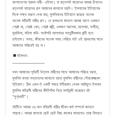
বাংলাদেশের প্রথম নারী- এইসব। বা রত্নগর্ভা মায়েদের আমরা চিনলেও
রত্নগর্ভা মায়েদের গল্প আমাদের জানানো হয়নি। ইসলামের ইতিহাসের
দিকে লক্ষ্য করলে দেখা যায়, মুসলিমদের ইতিহাসে রয়েছে অনেক
অনেক মহীয়সী নারীর গল্প। যে গল্পগুলো জানলে আমরা আগে একজন
শ্রেষ্ঠ মা, শ্রেষ্ঠ বোন, শ্রেষ্ঠ স্ত্রী, একজন আলেমা, হাফেজা, ফকীহা,
মুহাদ্দিসা, মহিলা কবি- সর্বোপরি আল্লাহর সন্তুষ্টিগুজার বান্দী হতে
চাইতাম। অথচ, জীবনের অনেক সময় পেরিয়ে যাই এই শব্দগুলোর সাথে
আমাদের পরিচয়ই হয় না।
বইকথন:
__________________
যখন আমাদের পূর্ববর্তী উত্তম নারীদের সাথে আমাদের পরিচয় হয়না,
মুসলিম কন্যা সন্তানদের জানানো হয়না মুসলিম নারীদের গৌরবোজ্জ্বল
ইতিহাস। ঠিক এমন-ই একটি সময়ে উদীয়মান লেখক আরিফুল ইসলাম
মুসলিম মহিয়সী নারীদের কীর্তিগাঁথা নিয়ে মলাটবন্দী করেছেন বই
“পুণ্যবতী”।
বইটিতে আমরা ৩৯ জন মহিয়সী নারীর জীবন-কর্ম সম্পর্কে জানতে
পারবো। আমরা জানবো ছোট ছোট কিছু কাজের মাধ্যমেও তারা কিভাবে