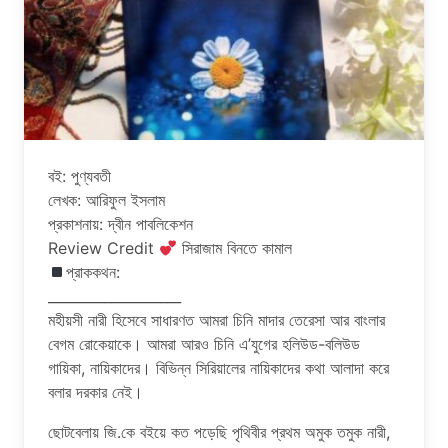
বই: পুণ্যবতী
লেখক: আরিফুল ইসলাম
প্রকাশনায়: দ্বীন পাবলিকেশন
Review Credit
সিরাজাম বিনতে কামাল
প্রাককথন:
___________________
মহীয়সী নারী হিসেবে সাধারণত আমরা চিনি মাদার তেরেসা আর বাংলার
বেগম রোকেয়াকে। আমরা আরও চিনি এ’যুগের হলিউড-বলিউড
গায়িকা, নায়িকাদের। বিভিন্ন সিরিয়ালের নায়িকাদের কথা আলাদা করে
বলার দরকার নেই।
ছোটবেলায় জি.কে বইয়ে কত পড়েছি পৃথিবীর প্রথম অমুক তমুক নারী,