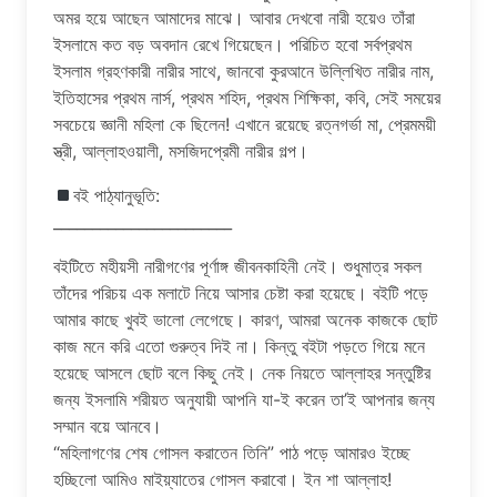
অমর হয়ে আছেন আমাদের মাঝে। আবার দেখবো নারী হয়েও তাঁরা
ইসলামে কত বড় অবদান রেখে গিয়েছেন। পরিচিত হবো সর্বপ্রথম
ইসলাম গ্রহণকারী নারীর সাথে, জানবো কুরআনে উল্লিখিত নারীর নাম,
ইতিহাসের প্রথম নার্স, প্রথম শহিদ, প্রথম শিক্ষিকা, কবি, সেই সময়ের
সবচেয়ে জ্ঞানী মহিলা কে ছিলেন! এখানে রয়েছে রত্নগর্ভা মা, প্রেমময়ী
স্ত্রী, আল্লাহওয়ালী, মসজিদপ্রেমী নারীর গল্প।
বই পাঠ্যানুভূতি:
_______________________
বইটিতে মহীয়সী নারীগণের পূর্ণাঙ্গ জীবনকাহিনী নেই। শুধুমাত্র সকল
তাঁদের পরিচয় এক মলাটে নিয়ে আসার চেষ্টা করা হয়েছে। বইটি পড়ে
আমার কাছে খুবই ভালো লেগেছে। কারণ, আমরা অনেক কাজকে ছোট
কাজ মনে করি এতো গুরুত্ব দিই না। কিন্তু বইটা পড়তে গিয়ে মনে
হয়েছে আসলে ছোট বলে কিছু নেই। নেক নিয়তে আল্লাহর সন্তুষ্টির
জন্য ইসলামি শরীয়ত অনুযায়ী আপনি যা-ই করেন তা’ই আপনার জন্য
সম্মান বয়ে আনবে।
“মহিলাগণের শেষ গোসল করাতেন তিনি” পাঠ পড়ে আমারও ইচ্ছে
হচ্ছিলো আমিও মাইয়্যাতের গোসল করাবো। ইন শা আল্লাহ!