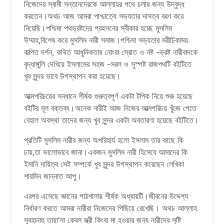
নিজেদের স্বামী সন্তানদেরকে আল্লাহর পথে চলার জন্য উদ্বুদ্ধ
করতেন।অথচ আজ আমরা পাশ্চাত্যে সভ্যতার দাসত্ব বরণ করে
নিয়েছি।পশ্চিমা পথভ্রষ্টদের প্রহসনের স্বীকার হচ্ছে মুসলিম
উম্মাহ,বিশেষ করে মুসলিম নারী সমাজ।পশ্চিমা সভ্যতার মরীচিকাময়
কল্পিত দর্শন, কথিত আধুনিকতার নোংরা স্রোত ও নষ্ট -ভ্রষ্ট নারীবাদকে
বৃদ্ধাঙ্গুলি দেখিয়ে ইসলামের সহজ -সরল ও সুস্পষ্ট রাজপথটি বইটিতে
খুব সুন্দর ভাবে উপস্থাপন করা হয়েছে।
আত্মপরিচয়ের সন্ধানে শীর্ষক গুরুত্বপূর্ণ একটা টপিক নিয়ে শুরু হয়েছে
বইটির মূল বক্তব্য।অনেক নারীই আজ নিজের আত্মপরিচয় খুঁজে পেতে
বেহাল অবস্থা তাদের জন্য খুব সুন্দর একটা অবতারণা হয়েছে বইটিতে।
প্রতিটি মুসলিম নারীর জন্য অপরিহার্য হলো ইসলাম তার কাছে কি
চায়,তা ভালোভাবে জানা।একজন মুসলিম নারী হিসেবে আমাদের কি
ইমানি দায়িত্ব সেই সম্পর্কে খুব সুন্দর উপস্থাপন করেছেন লেখিকা
শারমিন জান্নাত আপু।
এরপর এসেছে জ্ঞানের পাঠশালায় শীর্ষক অধ্যায়টি।জীবনের উদ্দেশ্য
নির্ধারণ করতে আমরা নারীরা নিজেদের পিছিয়ে রেখেছি। অথচ আল্লাহ
সুবহানাহু তায়া’লা কেবল স্ত্রী কিংবা মা হওয়ার জন্য নারীদের সৃষ্টি