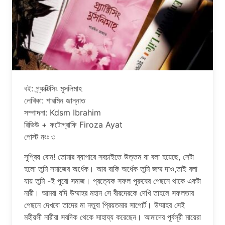
বই: প্র্যাক্টিসিং মুসলিমাহ
লেখিকা: শারমিন জান্নাত
সম্পাদনা: Kdsm Ibrahim
রিভিউ + ফটোগ্রাফি Firoza Ayat
পোস্ট নংঃ ৩
সুপ্রিয় বোন! তোমার ব্যাপারে সবচাইতে উত্তম যা বলা হয়েছে, সেটা
হলো তুমি সমাজের অর্ধেক। আর বাকি অর্ধেক তুমি জম্ম দাও,তাই বলা
যায় তুমি -ই পুরো সমাজ। প্রত্যেক সফল পুরুষের পেছনে থাকে একটা
নারী। আমরা যদি উম্মাহর মহান সে বীরদেরকে দেখি তাহলে সফলতার
পেছনে দেখবো তাদের মা নতুবা প্রিয়তমার সাপোর্ট। উম্মাহর সেই
মহীয়সী নারীরা সবদিক থেকে সাহায্য করেছেন। আমাদের পূর্বসূরী মায়েরা