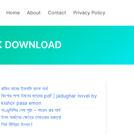
Home
About
Contact
Privacy Policy
OK DOWNLOAD
রাকিব নামের ইসলামি বাংলা অর্থ
কিশোর পাশা ইমনের জাদুঘর pdf | jadughar novel by
kishor pasa emon
পাণ্ডুলিপির শেষ পৃষ্ঠা – পায়েল রায় পার্থ
ইলম অর্জনের ক্ষেত্রে তাকওয়ার গুরুত্ব!
শির্ক মিশ্রিত উৎসব !