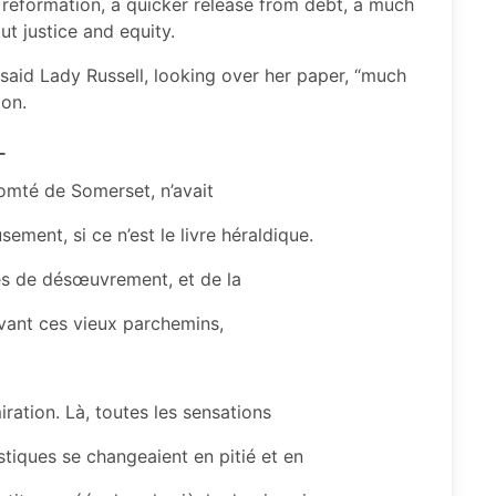
eformation, a quicker release from debt, a much
ut justice and equity.
” said Lady Russell, looking over her paper, “much
ion.
_
 comté de Somerset, n’avait
ment, si ce n’est le livre héraldique.
res de désœuvrement, et de la
evant ces vieux parchemins,
ration. Là, toutes les sensations
tiques se changeaient en pitié et en