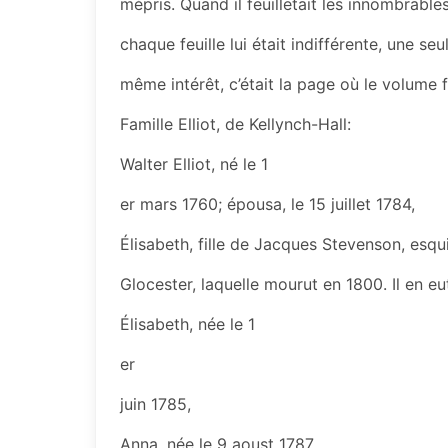
mépris. Quand il feuilletait les innombrables 
chaque feuille lui était indifférente, une se
même intérêt, c’était la page où le volume f
Famille Elliot, de Kellynch-Hall:
Walter Elliot, né le 1
er mars 1760; épousa, le 15 juillet 1784,
Élisabeth, fille de Jacques Stevenson, esq
Glocester, laquelle mourut en 1800. Il en eu
Élisabeth, née le 1
er
juin 1785,
Anna, née le 9 aoust 1787,