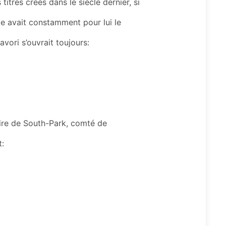
titres créés dans le siècle dernier, si
ule avait constamment pour lui le
avori s’ouvrait toujours:
uire de South-Park, comté de
t: