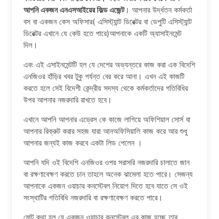
আপনি একজন এনএসআইয়ের ফিল্ড এজেন্ট
। আপনার উর্দ্ধতন কর্মকর্তা
বস বা একজন কেস অফিসার( এসিস্ট্যান্ট ডিরেক্টর বা ডেপুটি এসিস্ট্যান্ট
ডিরেক্টর এখানে যে কেউ হতে পারে)আপনাকে একটি অ্যাসাইনমেন্ট
দিল।
এবং এই এসাইনমেন্টটি হল যে দেশের অভ্যন্তরে কাজ করা এক বিদেশি
এনজিওর হাঁড়ির খবর টুকু পর্যন্ত বের করে আনা। এখন এই কাজটি
করতে হলে সেই বিদেশী কেন্দ্রীয় সদস্য থেকে কর্মকর্তাদের গতিবিধির
উপর আপনার নজরদারি রাখতে হবে।
এখানে আপনি আপনার এড্রেস কে কাজে লাগিয়ে অফিশিয়াল সোর্স বা
আপনার রিক্রুট করার সহজ যারা আনঅফিসিয়ালি কাজ করে আর শুধু
আপনার জন্যই কাজ করবে একটা লিড পেলেন ।
আপনি যদি ওই বিদেশি এনজিওর ওপর সরাসরি নজরদারি চালাতে জান
বা রক্ষণাবেক্ষণ করতে চান তাহলে অনেক ঝামেলা হতে পারে। সেজন্য
আপনাকে একজন ওয়াচার কনস্টেবল নিয়োগ দিতে হবে যাতে সে ওই
সংস্থাটির গতিবিধি নজরদারি বা রক্ষণাবেক্ষণ করতে পারে।
মোট কথা হল যে একজন ওয়াচার কনস্টেবল এর কাজ হচ্ছে তার