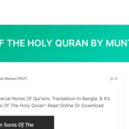
F THE HOLY QURAN BY MUN
asir Mamun [PDF]
0
cial Notes Of Qur’anic Translation In Bangla. & It’s
s Of The Holy Quran” Read Online Or Download