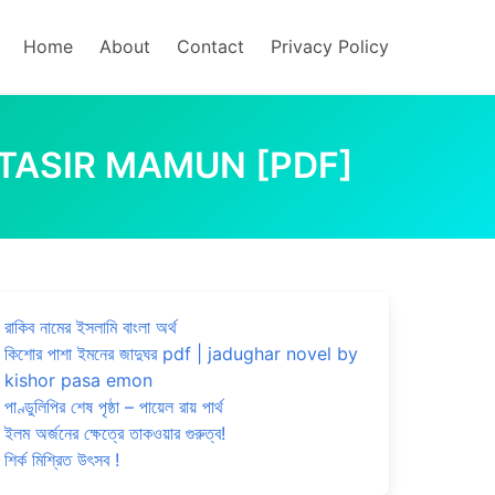
Home
About
Contact
Privacy Policy
TASIR MAMUN [PDF]
রাকিব নামের ইসলামি বাংলা অর্থ
কিশোর পাশা ইমনের জাদুঘর pdf | jadughar novel by
kishor pasa emon
পাণ্ডুলিপির শেষ পৃষ্ঠা – পায়েল রায় পার্থ
ইলম অর্জনের ক্ষেত্রে তাকওয়ার গুরুত্ব!
শির্ক মিশ্রিত উৎসব !