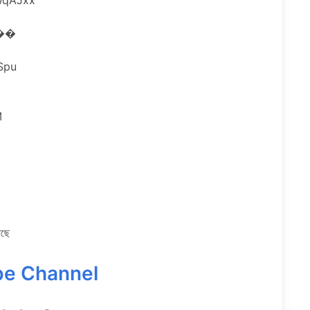
gl/WqAJxx
3 ��
WSpu
M
েছে
be Channel