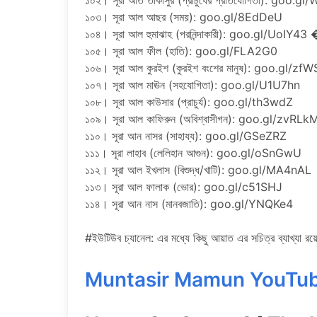
১০২। সূরা আত তাকাসুর (প্রাচুর্যের প্রতিযোগিতা): goo.
১০৩। সূরা আল আছর (সময়): goo.gl/8EdDeU
১০৪। সূরা আল হুমাঝাহ (পরনিন্দাকারী): goo.gl/UoIY4
১০৫। সূরা আল ফীল (হাতি): goo.gl/FLA2G0
১০৬। সূরা আল কুরইশ (কুরইশ বংশের মানুষ): goo.gl/zf
১০৭। সূরা আল মাঊন (সহযোগিতা): goo.gl/U1U7hn
১০৮। সূরা আল কাউসার (প্রাচুর্য): goo.gl/th3wdZ
১০৯। সূরা আল কাফিরুন (অবিশ্বাসীগন): goo.gl/zvRLk
১১০। সূরা আন নাসর (সাহায্য): goo.gl/GSeZRZ
১১১। সূরা লাহাব (লেলিহান আগুন): goo.gl/oSnGwU
১১২। সূরা আল ইখলাস (বিশুদ্ধ/খাটি): goo.gl/MA4nAL
১১৩। সূরা আল ফালাক (ভোর): goo.gl/c51SHJ
১১৪। সূরা আন নাস (মানবজাতি): goo.gl/YNQKe4
#ইউটিউব চ্যানেল: এর মধ্যে কিছু আয়াত এর সচিত্র ব্যাখ্যা রয়
Muntasir Mamun YouTu