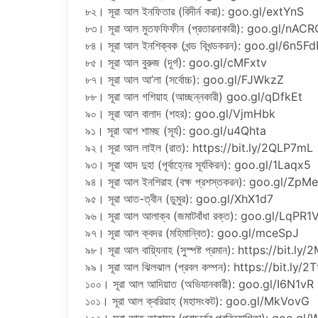
৮২। সূরা আল ইনফিতার (বিদীর্ন করা): goo.gl/extYnS
৮৩। সূরা আল মুতফফিফীন (প্রতারনাকারী): goo.gl/nACR
৮৪। সূরা আল ইনশিক্বক (খন্ড বিখন্ডকরন): goo.gl/6n5F
৮৫। সূরা আল বুরুজ (দূর্গ): goo.gl/cMFxtv
৮৭। সূরা আল আ’লা (সর্বোচ্চ): goo.gl/FJWkzZ
৮৮। সূরা আল গশিয়াহ (আচ্ছন্নকারী) goo.gl/qDfkEt
৯০। সূরা আল বালাদ (শহর): goo.gl/VjmHbk
৯১। সূরা আশ শামছ (সূর্য): goo.gl/u4Qhta
৯২। সূরা আল লাইল (রাত): https://bit.ly/2QLP7mL
৯৩। সূরা আদ দুহা (পূর্বাহ্নের সূর্যকিরন): goo.gl/1Laqx5
৯৪। সূরা আল ইনশিরাহ (বক্ষ প্রশস্তকরন): goo.gl/ZpM
৯৫। সূরা আত-ত্বীন (ডুমুর): goo.gl/XhX1d7
৯৬। সূরা আল আলাক্ব (জমাটবাঁধা রক্ত): goo.gl/LqPR1
৯৭। সূরা আল ক্বদর (মহিমান্বিত): goo.gl/mceSpJ
৯৮। সূরা আল বায়্যিনাহ (সুস্পষ্ট প্রমান): https://bit.l
৯৯। সূরা আল ঝিলঝাল (প্রবল কম্পন): https://bit.ly/2
১০০। সূরা আল আদিয়াত (অভিযানকারী): goo.gl/I6N1vR
১০১। সূরা আল ক্বরিয়াহ (মহাসংকট): goo.gl/MkVovG