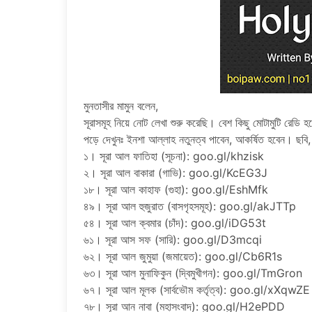
মুনতাসীর মামুন বলেন,
সূরাসমূহ নিয়ে নোট লেখা শুরু করেছি। বেশ কিছু মোটামুটি রেডি হ
পড়ে দেখুনঃ ইনশা আল্লাহ নতুনত্ব পাবেন, আকর্ষিত হবেন। ছবি, 
১। সূরা আল ফাতিহা (সূচনা): goo.gl/khzisk
২। সূরা আল বাকারা (গাভি): goo.gl/KcEG3J
১৮। সূরা আল কাহাফ (গুহা): goo.gl/EshMfk
৪৯। সূরা আল হুজুরাত (বাসগৃহসমূহ): goo.gl/akJTTp
৫৪। সূরা আল ক্বমার (চাঁদ): goo.gl/iDG53t
৬১। সূরা আস সফ (সারি): goo.gl/D3mcqi
৬২। সূরা আল জুমুয়া (জমায়েত): goo.gl/Cb6R1s
৬৩। সূরা আল মুনাফিকুন (দ্বিমুখীগন): goo.gl/TmGron
৬৭। সূরা আল মূলক (সার্বভৌম কর্তৃত্ব): goo.gl/xXqwZE
৭৮। সূরা আন নাবা (মহাসংবাদ): goo.gl/H2ePDD