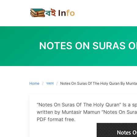
Skip
to
content
NOTES ON SURAS O
Home
অজানা
Notes On Suras Of The Holy Quran By Munt
“Notes On Suras Of The Holy Quran” Is a spe
written by Muntasir Mamun “Notes On Sura
PDF format free.