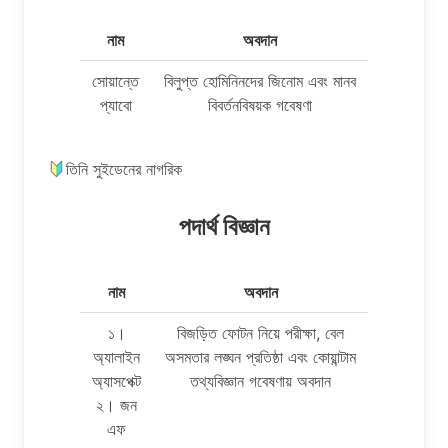
নাম
অবদান
সোয়ান্তে
বিলুপ্ত হোমিনিনদের জিনোম এবং মানব
প্যাবো
বিবর্তনবিষয়ক গবেষণা
তিনি সুইডেনের নাগরিক
পদার্থ বিজ্ঞান
নাম
অবদান
১।
বিজড়িত ফোটন নিয়ে পরীক্ষা, বেল
অ্যালাইন
অসমতার লঙ্ঘন প্রতিষ্ঠা এবং কোয়ান্টাম
অ্যাসপেক্ট
তথ্যবিজ্ঞান গবেষণায় অবদান
২। জন
এফ