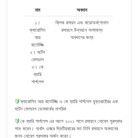
নাম
অবদান
১।
ক্লিক রসায়ন এবং বায়োঅর্থগোনাল
ক্যারোলিন
রসায়নে উন্নয়নে অসামান্য
আর
অবদানের জন্য
বার্তোজ্জি
২। মর্টেন
মেলডাল
৩। কে
ব্যারি
শার্পলেস
ক্যারোলিন আর বার্তোজ্জি ও কে ব্যারি শার্পলেস যুক্তরাষ্ট্রের এবং
মর্টেন মেলডাল ডেনমার্কের নাগরিক
কে ব্যারি শার্পলেস এর আগে ২০০১ সালে রসায়নে নোবেল পুরস্কার
লাভ করেন। অর্থাৎ এবছর দ্বিতীয়বারের মত তিনি রসায়নে অবদানের
জন্য নোবেল পুরস্কার অর্জন করেন।