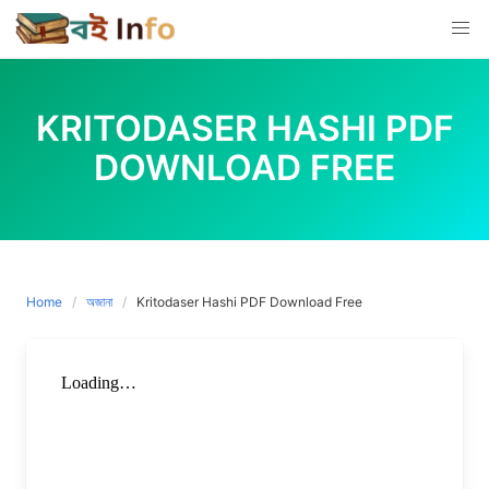
Skip
to
content
KRITODASER HASHI PDF
DOWNLOAD FREE
Home
অজানা
Kritodaser Hashi PDF Download Free