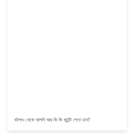
বইপাও থেকে আপনি আর কি কি কন্টেন্ট পেতে চান?