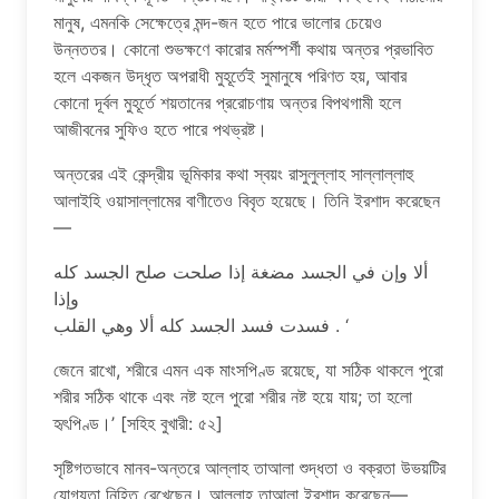
মানুষ, এমনকি সেক্ষেত্রে মন্দ-জন হতে পারে ভালোর চেয়েও
উন্নততর। কোনো শুভক্ষণে কারোর মর্মস্পর্শী কথায় অন্তর প্রভাবিত
হলে একজন উদ্ধৃত অপরাধী মুহূর্তেই সুমানুষে পরিণত হয়, আবার
কোনো দূর্বল মুহূর্তে শয়তানের প্ররোচণায় অন্তর বিপথগামী হলে
আজীবনের সুফিও হতে পারে পথভ্রষ্ট।
অন্তরের এই কেন্দ্রীয় ভূমিকার কথা স্বয়ং রাসুলুল্লাহ সাল্লাল্লাহু
আলাইহি ওয়াসাল্লামের বাণীতেও বিবৃত হয়েছে। তিনি ইরশাদ করেছেন
—
ألا وإن في الجسد مضغة إذا صلحت صلح الجسد كله
وإذا
فسدت فسد الجسد كله ألا وهي القلب . ‘
জেনে রাখো, শরীরে এমন এক মাংসপিণ্ড রয়েছে, যা সঠিক থাকলে পুরো
শরীর সঠিক থাকে এবং নষ্ট হলে পুরো শরীর নষ্ট হয়ে যায়; তা হলো
হৃৎপিণ্ড।’ [সহিহ বুখারী: ৫২]
সৃষ্টিগতভাবে মানব-অন্তরে আল্লাহ তাআলা শুদ্ধতা ও বক্রতা উভয়টির
যোগ্যতা নিহিত রেখেছেন। আল্লাহ তাআলা ইরশাদ করেছেন—