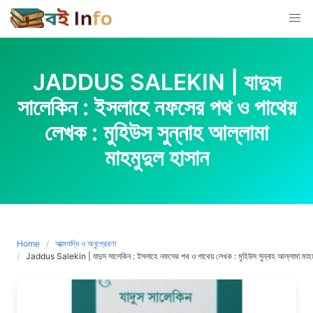
Skip
to
content
JADDUS SALEKIN | যাদুস
সালেকিন : ইসলাহে নফসের পথ ও পাথেয়
লেখক : মুহিউস সুন্নাহ আল্লামা
মাহমুদুল হাসান
Home
আত্মশুদ্ধি ও অনুপ্রেরণা
Jaddus Salekin | যাদুস সালেকিন : ইসলাহে নফসের পথ ও পাথেয় লেখক : মুহিউস সুন্নাহ আল্লামা মাহমু