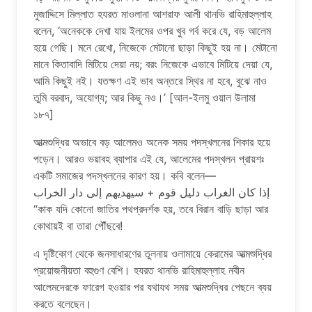
মুজাদ্দিসে মিল্লাত হযরত মাওলানা আশরাফ আলী থানভি রাহিমাহুল্লাহ
বলেন, ‘অনেককে দেখা যায় ইলমের ওপর খুব গর্ব করে যে, বড় আলেম
হয়ে গেছি। মনে রেখো, নিজেকে মেটানো ছাড়া কিছুই হয় না। মেটানো
মানে কিতাবাদি মিটিয়ে দেয়া নয়; বরং নিজেকে এভাবে মিটিয়ে দেয়া যে,
আমি কিছুই নই। যতক্ষণ এই ভাব অন্তরে স্থির না হবে, বুঝে নাও
তুমি বরবাদ, অযোগ্য; আর কিছু নও।’ [আল-ইলমু ওয়াল উলামা
১৮৭]
আত্মশুদ্ধির অভাবে বড় আলেমও অনেক সময় পদস্খলনের শিকার হয়ে
পড়েন। আরও ভয়াবহ ব্যাপার এই যে, আলেমের পদস্খলন প্রায়শঃ
একটি সমাজের পদস্খলনের কারণ হয়। কবি বলেন—
إذا كان الغراب دليل قوم + سيهديهم إلى دار الخراب
“কাক যদি কোনো জাতির পথপ্রদর্শক হয়, তবে বিরান বাড়ি ছাড়া আর
কোথায়ই বা তারা পৌঁছবে!
এ দৃষ্টিকোণ থেকে জনসাধারণের তুলনায় ওলামায়ে কেরামের আত্মশুদ্ধির
প্রয়োজনীয়তা বহুগুণ বেশি। হযরত থানভি রাহিমাহুল্লাহ নবীন
আলেমদেরকে ফারেগ হওয়ার পর যথাযথ সময় আত্মশুদ্ধির পেছনে ব্যয়
করতে বলেছেন।