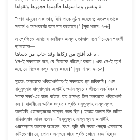
ونفس وما سواها فألهمها فجورها وتقواها »
“শপথ মানুষের এবং তার, যিনি তাকে সুঠাম করেছেন; অতঃপর তাকে
সৎকর্ম ও অসৎকর্মের জ্ঞান দান করেছেন।’ [সুরা শামস: ৭-৮]
এ প্রেক্ষিতে আমাদের করণীয়ও আল্লাহ তাআলা বলে দিয়েছেন পরবর্তী
দু’আয়াতে—
ه قد أفلح من زكاها وقد خاب من دساها .
‘সে-ই সফলকাম হবে, যে নিজেকে পরিশুদ্ধ করবে। এবং সে-ই ব্যর্থ
হবে, যে নিজেক কলুষাচ্ছন্ন করবে।’ [সুরা শামস: ৯-১০]
সুতরাং অন্তরকে শক্তিশালীকরণই সফলতার মূল চাবিকাঠি। খোদ
রাসুলুল্লাহ সাল্লাল্লাহু আলাইহি ওয়াসাল্লামের জীবনে একাধিকবার
‘শাকে সদর’-এর ঘটনা ঘটেছে, যার উদ্দেশ্য ছিল অন্তরকে শক্তিশালী
করা। সাহাবীদের আত্মিক শুদ্ধতার প্রতি রাসুলুল্লাহ সাল্লাল্লাহু
আলাইহি ওয়াসাল্লামের সস্নেহ নজর ছিল। হযরত আনাস বিন মালিক
রাদিয়াল্লাহু আনহু বলেন—“রাসুলুল্লাহ সাল্লাল্লাহু আলাইহি
ওয়াসাল্লাম আমাকে বলেছেন, ‘বৎস, তুমি যদি সকাল-সন্ধ্যা এমনভাবে
কাটাতে পার যে, তোমার অন্তরে কারো প্রতি কোনো রকম বিদ্বেষ