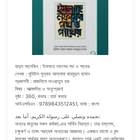
যাদুস সালেকিন : ইসলাহে নফসের পথ ও পাথেয়
লেখক : মুহিউস সুন্নাহ আল্লামা মাহমুদুল হাসান
প্রকাশনী : মাজলিসে দাওয়াতুল হক
বিষয় : আত্মশুদ্ধি ও অনুপ্রেরণা
পৃষ্ঠা : 360, কভার : হার্ড কভার
আইএসবিএন : 9789843512451, ভাষা : বাংলা
نحمده ونصلي على رسوله الكريم، أما بعد:
অন্তর মানুষের সকল কর্মকাণ্ডের পার্থিব নিয়ন্তা। তার হস্তপদ,
চক্ষুকর্ণ ও তাবৎ প্রত্যঙ্গ অন্তরের আজ্ঞাবহ। একজন ভালো ও মন্দ
মানুষের পার্থক্য মূলত অন্তঃকরণে। বাহ্যতঃ তারা একই দেহ-কাঠামোর