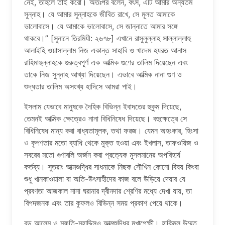
নেই, তাহলে তাই করো। অতঃপর বলেন, বৎস, এটি আমার অন্যতম
সুন্নাহ। যে আমার সুন্নাহকে জীবিত রাখে, সে মূলত আমাকে
ভালোবাসে। যে আমাকে ভালোবাসে, সে জান্নাতে আমার সঙ্গে
থাকবে।” [সুনানে তিরমিযী: ২৬৭৮] এখানে রাসুলুল্লাহ সাল্লাল্লাহু
আলাইহি ওয়াসাল্লাম নিজ একান্ত সাহাবি ও খাদেম হযরত আনাস
রাহিমাহুল্লাহকে গুরুত্বপূর্ণ এক আত্মিক গুণের তালিম দিয়েছেন এবং
তাকে নিজ সুন্নাহ আখ্যা দিয়েছেন। এভাবে আত্মিক নানা গুণ ও
শুদ্ধতার তালিম অসংখ্য হাদিসে আমরা পাই।
ইসলাম যেভাবে মানুষকে দৈহিক বিভিন্ন ইবাদতের হুকুম দিয়েছে,
তেমনই আত্মিক ক্ষেত্রেও নানা বিধিনিষেধ দিয়েছে। বহুক্ষেত্রে সে
বিধিনিষেধ মান্য করা বাধ্যতামূলক, তথা ফরজ। যেমন অহংকার, হিংসা
ও কৃপণতার মতো ব্যাধি থেকে মুক্ত হওয়া এবং ইখলাস, তাফওয়িজ ও
সবরের মতো গুণাবলি অর্জন করা প্রত্যেক মুসলমানের অপরিহার্য
কর্তব্য। সুতরাং আত্মশুদ্ধির সাধনাকে নিছক সৌখিন কোনো বিষয় কিংবা
শুধু খানকাওয়ালা বা অতি-উৎসাহীদের কাজ বলে উড়িয়ে দেয়ার যে
প্রবণতা আজকাল নানা ঘরানার দ্বীনদার শ্রেণির মধ্যে দেখা যায়, তা
বিপদজনক এবং তার কুফলও বিভিন্ন সময় প্রকাশ পেয়ে থাকে।
বড় আলেম ও মুফতি-মুহাদ্দিসও আত্মশুদ্ধির মুখাপেক্ষী। হাকিমুল উম্মত