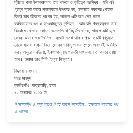
দ্বীনের কথা উপস্থাপনায় তার দক্ষতা ও কৃতিত্ব প্রসিদ্ধ। যদি এই
গ্রন্থ দ্বারা কারো সামান্যতম উপকার হয়, ইসলাহে নফসের খোরাক
কিংবা তার জীবনের পাথেয় হয়, তাহলে এটি হবে সেই মহান
ব্যক্তিত্বের গুণ ও তাওয়াজ্জুহের কৃতিত্ব। আর যদি গ্রন্থভূক্ত ভাষা
বিন্যাসে কোথাও কোনো অসংগতি বা বিচ্যুতি থাকে, তাহলে এটি হবে
স্রেফ আমার ত্রুটিজনিত। যথেষ্ট সতর্ক থাকার পরও ত্রুটি-বিচ্যুতি
থেকে যাওয়া স্বাভাবিক। সে রকম কিছু পাওয়া গেলে অবশ্যই অবহিত
করার অনুরোধ রইলো, ইনশাআল্লাহ পরবর্তী সংস্করণে তা শুধরে নেয়া
হবে। ওয়ামা তাওফিকি ইল্লা বিল্লাহ।
রিদওয়ান হাসান
দারে মাহমুদ
কাজীরগাঁও, যাত্রাবাড়ি, ঢাকা
১০ অক্টোবর ২০২১ ইং
#আত্মশুদ্ধি ও অনুপ্রেরণা
#বই যাদুস সালেকিন : ইসলাহে নফসের পথ
ও পাথেয়