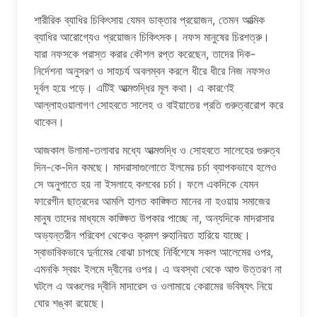
শারীরিক ব্যাধির চিকিৎসায় যেমন ডাক্তার প্রয়োজন, তেমন আত্মিক
ব্যাধির আরোগ্যেও প্রয়োজন চিকিৎসক। নফস মানুষের চিরশত্রু।
যারা নফসকে পরাস্ত করার কৌশল রপ্ত করেছেন, তাদের দিক-
নির্দেশনা অনুসরণ ও সাহচর্য অবলম্বন করলে ধীরে ধীরে নিজ নফসও
দূর্বল হয়ে পড়ে। এটিই আত্মশুদ্ধির মূল কথা। এ কারণেই
আল্লাহওয়ালাগণ সোহবতে সালেহ ও বাইয়াতের প্রতি গুরুত্বারোপ করে
থাকেন।
আজকাল উলামা-তলাবার মধ্যে আত্মশুদ্ধি ও সোহবতে সালেহের গুরুত্ব
দিন-কে-দিন কমছে। মাদরাসাগুলোতে ইলমের চর্চা ব্যাপকভাবে হলেও
সে অনুপাতে হয় না ইসলাহে কলবের চর্চা। ফলে একদিকে যেমন
ফারেগীন ছাত্রদের আমলি হালত কাঙ্ক্ষিত মানের না হওয়ায় সমাজের
মানুষ তাদের মাধ্যমে কাঙ্ক্ষিত উপকার পাচ্ছে না, অন্যদিকে মাদরাসার
অভ্যন্তরীন পরিবেশ থেকেও ক্রমশ রুহানিয়ত হারিয়ে যাচ্ছে।
স্বাভাবিকভাবে দুর্নামের বোঝা চাপছে নির্বিশেষে সকল আলেমের ওপর,
এমনকি স্বয়ং ইলমে দ্বীনের ওপর। এ অবস্থা থেকে আশু উত্তরণ না
ঘটলে এ অঞ্চলের দ্বীনি মাদারেস ও ওলামায়ে কেরামের ভবিষ্যৎ নিয়ে
ঘোর শঙ্কা রয়েছে।