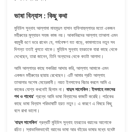
ভাষা বিন্যাস : কিছু কথা
মুহিউস সুন্নাহ আল্লামা মাহমূদুল হাসান হাফিযাহুল্লাহর মতো একজন
মহীরুহের মূল্যায়ন সহজ কাজ নয়। আকাবিরদের আল্লাহ তাআলা এমন
বহুমুখী গুণে ভরে রাখেন যে, পর্যবেক্ষণ যত বাড়ে, কামালাতের নতুন সব
দিগন্ত ততই খুলতে থাকে। মুহিউস সুন্নাহ হযরতকে যারা কাছে থেকে
দেখেছেন, তারা জানেন, তিনি অন্যদের থেকে কতটা আলাদা।
আমি আল্লাহর কাছে শুকরিয়া আদায় করি, আল্লাহ আমাকে এমন
একজন মহীরুহের ছায়ায় রেখেছেন। এটি আমার প্রতি আল্লাহ
তাআলার অশেষ মেহেরবানী। নয়ত ইনসাফের বিচার করলে আমি এ
কাজের যোগ্য কখনোই ছিলাম না।
যাদুস সালেকিন : ইসলাহে নফসের
পথ ও পাথেয়’
গ্রন্থে আমি ভাষা বিন্যাসের কাজটি করেছি। পাঠকের
কাছে ভাষা বিন্যাস পরিভাষাটি হয়ত নতুন। এ কারণে এ বিষয়ে কিছু
বলে রাখা ভালো।
‘
যাদুস সালেকিন
‘ গ্রন্থটি মুহিউস সুন্নাহ হযরতের বয়ানের আলোকে
রচিত। স্বাভাবিকভাবেই বয়ানের ভাষা আর বইয়ের ভাষার মধ্যে যথেষ্ট