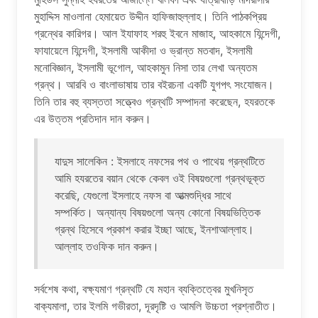
মুহাদ্দিস মাওলানা হেমায়েত উদ্দীন হাফিজাহুল্লাহ। তিনি পাঠকপ্রিয়
গ্রন্থের কারিগর। আল ইযাফাহ শরহু ইবনে মাজাহ, আহকামে যিন্দেগী,
ফাযায়েলে যিন্দেগী, ইসলামী আকীদা ও ভ্রান্ত মতবাদ, ইসলামী
মনোবিজ্ঞান, ইসলামী ভূগোল, আহকামুন নিসা তার লেখা অন্যতম
গ্রন্থ। আরবি ও বাংলাভাষায় তার বইরচনা একটি যুগপৎ সংযোজন।
তিনি তার বহু ব্যস্ততা সত্ত্বেও গ্রন্থটি সম্পাদনা করেছেন, হযরতকে
এর উত্তম প্রতিদান দান করুন।
যাদুস সালেকিন : ইসলাহে নফসের পথ ও পাথেয় গ্রন্থটিতে
আমি হযরতের বয়ান থেকে কেবল ওই বিষয়গুলো গ্রন্থভূক্ত
করেছি, যেগুলো ইসলাহে নফস বা আত্মশুদ্ধির সাথে
সম্পর্কিত। অন্যান্য বিষয়গুলো অন্য কোনো বিষয়ভিত্তিক
গ্রন্থ হিসেবে প্রকাশ করার ইচ্ছা আছে, ইনশাআল্লাহ।
আল্লাহ তওফিক দান করুন।
সর্বশেষ কথা, বক্ষ্যমাণ গ্রন্থটি যে মহান ব্যক্তিত্বের মুখনিসৃত
বাক্যমালা, তার ইলমি গভীরতা, দূরদৃষ্টি ও আমলি উচ্চতা প্রশ্নাতীত।