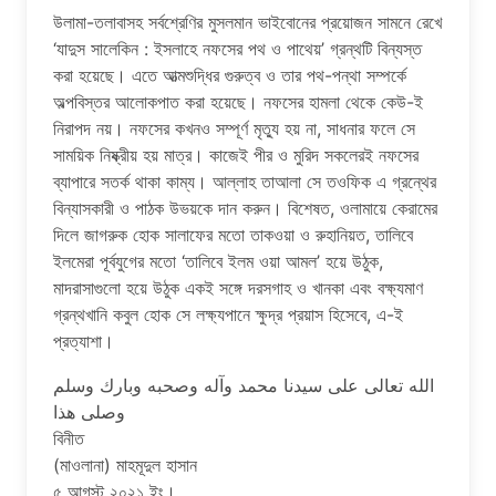
উলামা-তলাবাসহ সর্বশ্রেণির মুসলমান ভাইবোনের প্রয়োজন সামনে রেখে
‘যাদুস সালেকিন : ইসলাহে নফসের পথ ও পাথেয়’ গ্রন্থটি বিন্যস্ত
করা হয়েছে। এতে আত্মশুদ্ধির গুরুত্ব ও তার পথ-পন্থা সম্পর্কে
অল্পবিস্তর আলোকপাত করা হয়েছে। নফসের হামলা থেকে কেউ-ই
নিরাপদ নয়। নফসের কখনও সম্পূর্ণ মৃত্যু হয় না, সাধনার ফলে সে
সাময়িক নিষ্ক্রীয় হয় মাত্র। কাজেই পীর ও মুরিদ সকলেরই নফসের
ব্যাপারে সতর্ক থাকা কাম্য। আল্লাহ তাআলা সে তওফিক এ গ্রন্থের
বিন্যাসকারী ও পাঠক উভয়কে দান করুন। বিশেষত, ওলামায়ে কেরামের
দিলে জাগরুক হোক সালাফের মতো তাকওয়া ও রুহানিয়ত, তালিবে
ইলমেরা পূর্বযুগের মতো ‘তালিবে ইলম ওয়া আমল’ হয়ে উঠুক,
মাদরাসাগুলো হয়ে উঠুক একই সঙ্গে দরসগাহ ও খানকা এবং বক্ষ্যমাণ
গ্রন্থখানি কবুল হোক সে লক্ষ্যপানে ক্ষুদ্র প্রয়াস হিসেবে, এ-ই
প্রত্যাশা।
الله تعالى على سيدنا محمد وآله وصحبه وبارك وسلم
وصلى هذا
বিনীত
(মাওলানা) মাহমূদুল হাসান
৫ আগস্ট ২০২১ ইং।