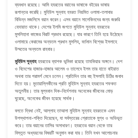
ব্যবধান রয়েছে। আমি হযরতের বয়ানের ভাষাকে বইয়ের ভাষায়
রূপান্তর করেছি। মুহিউস সুন্নাহ হযরত নিয়মিত ওলামা-তলাবার
বিভিন্ন মজলিসে বয়ান করেন। এসব বয়ানে সালেকিনদের জন্য জরুরি
হেদায়াত থাকে। দেশের ইলমি জগতে মুহিউস সুন্নাহ হযরতের
মুসলিহানা কাজের বিরাট প্রভাব রয়েছে। যার কারণে তিনি হয়ে উঠেছেন
ওলামায়ে কেরামের অন্যতম প্রধান মুসলিহ, বর্তমান বিশ্বের ইসলাহে
উম্মতের অন্যতম রাহবার।
মুহিউস সুন্নাহ
হযরতের ব্যাপক ভূমিকা রয়েছে তাযকিয়ার অঙ্গনে। দেশ
ও বিদেশের হাজার-হাজার আলেম ও তালেবে ইলম তার হাতে বাইয়াত
অথবা তার পরামর্শ মেনে চলেন। প্রতিদিন তার বহু ইসলাহি চিঠির জবাব
দিতে হয়। মুতায়াল্লিকীনের প্রতি মুহিউস সুন্নাহ হযরতের শফকত
অতুলনীয়। তার মূল্যবান দিক-নির্দেশনায় অনেকের জীবনের মোড়
ঘুরেছে, অনেকের জীবন হয়েছে সার্থক।
বলতে দ্বিধা নেই, আল্লাহ তাআলা মুহিউস সুন্নাহ হযরতকে এমন
উপস্থাপনা-শক্তি দিয়েছেন, যা সর্বস্তরের শ্রোতাকে মুগ্ধ ও অভিভূত
করে। তার বয়ানের তাসির অসাধারণ। হযরতের বয়ান থেকে তার
বিস্তৃত অধ্যয়নের বিষয়টি অনুমান করা যায়। তিনি যখন আলোচনার