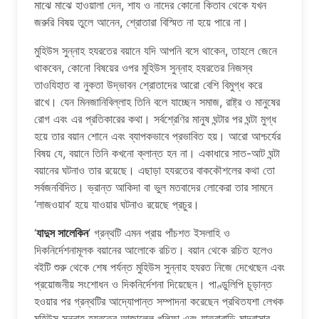
মাঝে মাঝে হাওয়ালা দেন, শায ও নাদের কোনো কিতাব থেকে যখন
জরুরি বিষয় তুলে আনেন, শ্রোতারা বিস্মিত না হয়ে পারে না।
মুহিউস সুন্নাহ হযরতের বয়ানে যদি আপনি বসে থাকেন, তাহলে জেনে
থাকবেন, কোনো বিষয়ের ওপর মুহিউস সুন্নাহ হযরতের নিজস্ব
তাওযিহাত বা নুকতা উদ্ভাবন শ্রোতাদের আরো বেশি বিমুগ্ধ করে
রাখে। যেন মিনজানিবিল্লাহ তিনি বলে যাচ্ছেন সমাজ, রাষ্ট্র ও মানুষের
রোগ এবং এর প্রতিকারের কথা। সর্বশ্রেণির মানুষ ঘন্টার পর ঘন্টা মুগ্ধ
হয়ে তার বয়ান শোনে এবং ব্যাপকভাবে প্রভাবিত হয়। আরো আশ্চর্যের
বিষয় যে, বয়ানে তিনি কখনো ক্লান্ত হন না। একাধারে সাত-আট ঘন্টা
বয়ানের ঘটনাও তার রয়েছে। এছাড়া হযরতের বাককৌশলের কথা তো
সর্বজনবিদিত। ভ্রান্ত আকিদা বা ভুল মতবাদের লোকেরা তার সামনে
‘লাজওয়াব’ হয়ে যাওয়ার ঘটনাও রয়েছে প্রচুর।
‘
যাদুস সালেকিন
’ গ্রন্থটি এমন প্রায় পাঁচশত ইসলাহি ও
দিকনির্দেশনামূলক বয়ানের আলোকে রচিত। বয়ান থেকে রচিত হলেও
বইটি শুরু থেকে শেষ পর্যন্ত মুহিউস সুন্নাহ হযরত নিজে দেখেছেন এবং
প্রয়োজনীয় সংশোধন ও দিকনির্দেশনা দিয়েছেন। পাণ্ডুলিপি চূড়ান্ত
হওয়ার পর গ্রন্থটির আদ্যোপান্ত সম্পাদনা করেছেন প্রথিতযশা লেখক
মুহিউস সুন্নাহ হযরতের আজাল্লে খলিফা এবং যাত্রাবাড়ি মাদরাসার