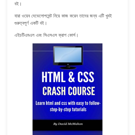
বই।
যারা ওয়েব দেভেলোপমেন্ট নিয়ে কাজ করেন তাদের জন্য এটি খুবই
গুরুত্বপূর্ণ একটি বই।
এইচটিএমএল এবং সিএসএস ক্রাশ কোর্স।