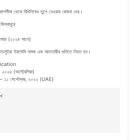
শসীমা থেকে বিধিনিষেধ তুলে নেওয়ার ঘোষনা দেয়।
জিম্বাবুয়ে
ামোয়া (২০২৪ সালে)
য় তাতসুইয়া ইয়াগামি নামক এক আততায়ীর গুলিতে নিহত হন।
fication
 ২০২৬ (অস্ট্রেলিয়া)
ট – ১১ সেপ্টেম্বর, ২০২২ (UAE)
্স