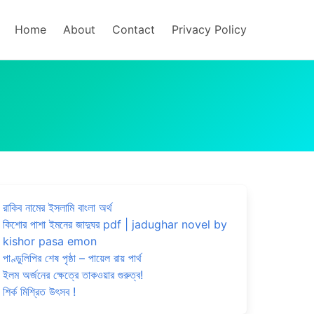
Home
About
Contact
Privacy Policy
রাকিব নামের ইসলামি বাংলা অর্থ
কিশোর পাশা ইমনের জাদুঘর pdf | jadughar novel by
kishor pasa emon
পাণ্ডুলিপির শেষ পৃষ্ঠা – পায়েল রায় পার্থ
ইলম অর্জনের ক্ষেত্রে তাকওয়ার গুরুত্ব!
শির্ক মিশ্রিত উৎসব !