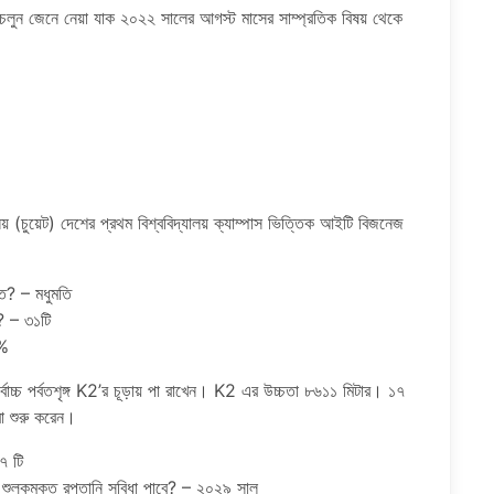
। চলুন জেনে নেয়া যাক ২০২২ সালের আগস্ট মাসের সাম্প্রতিক বিষয় থেকে
লয় (চুয়েট) দেশের প্রথম বিশ্ববিদ্যালয় ক্যাম্পাস ভিত্তিক আইটি বিজনেজ
িত? – মধুমতি
? – ৩১টি
৬%
্বোচ্চ পর্বতশৃঙ্গ K2’র চূড়ায় পা রাখেন। K2 এর উচ্চতা ৮৬১১ মিটার। ১৭
া শুরু করেন।
৭ টি
ুল্কমুক্ত রপ্তানি সুবিধা পাবে? – ২০২৯ সাল