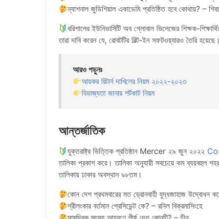
ন্যাশনাল জুডিশিয়াল একাডেমি প্রতিষ্ঠিত হবে কোথায়? – শিবচ
বরিশালের ইউনিভার্সিটি অব গ্লোবাল ভিলেজের শিক্ষক-শিক্ষার্থির
তারা দাবি করেন যে, রোবটটির বিল্ট-ইন সফটওয়্যারও তৈরি হয়েছে
আরও পড়ুনঃ
আয়কর রিটার্ন দাখিলের নিয়ম ২০২২-২০২৩
বিভাজ্যতা জানার শর্টকাট নিয়ম
আন্তর্জাতিক
যুক্তরাষ্ট্র ভিত্তিক প্রতিষ্ঠান Mercer ২৯ জুন ২০২২
Co
তালিকা প্রকাশ করে। তালিকা অনুযায়ী সবচেয়ে কম ব্যয়বহুল শহ
তালিকায় ঢাকার অবস্থান ৯৮তম।
কোন দেশ প্রথমবারের মত ড্রোনবাহী যুদ্ধজাহাজ উদ্বোধন ক
শ্রীলংকার বর্তমান প্রেসিডেন্ট কে? – রনিল বিক্রমাসিংহে
সামুদ্রিক মৎস্য আহরণে শীর্ষ দেশ কোনটি? – চীন