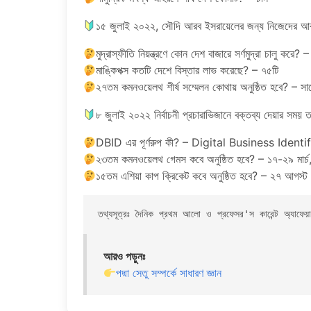
১৫ জুলাই ২০২২, সৌদি আরব ইসরায়েলের জন্য নিজেদের আকা
মুদ্রাস্ফীতি নিয়ন্ত্রণে কোন দেশ বাজারে সর্ণমুদ্রা চালু করে? – 
মাঙ্কিপক্স কতটি দেশে বিস্তার লাভ করেছে? – ৭৫টি
২৭তম কমনওয়েলথ শীর্ষ সম্মেলন কোথায় অনুষ্ঠিত হবে? – স
৮ জুলাই ২০২২ নির্বাচনী প্রচারাভিজানে বক্তব্য দেয়ার সম
DBID এর পূর্ণরুপ কী? – Digital Business Identi
২৩তম কমনওয়েলথ গেমস কবে অনুষ্ঠিত হবে? – ১৭-২৯ মার্চ,
১৫তম এশিয়া কাপ ক্রিকেট কবে অনুষ্ঠিত হবে? – ২৭ আগস্
তথ্যসূত্রঃ দৈনিক প্রথম আলো ও প্রফেসর'স কারেন্ট অ্যাফেয়ার
আরও পড়ুনঃ
পদ্মা সেতু সম্পর্কে সাধারণ জ্ঞান