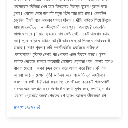
শুভসম্ভাষণবিনিময় শেষ হলে তিনতলার নিজস্ব ভুবনে প্রবেশ করে
চন্দন। গােসল সেরে জলপাই সবুজ শর্টস আর ছাই রঙ্গা। কেলভিন
ক্লেইন টিশার্ট পরে আয়নার সামনে দাঁড়ায়। দাঁড়ি কাটতে গিয়ে চিবুকে
সামান্য কেটেছে। আফটারশেভটা ধরল খুব। “জ্বলছে? বােরােলিন
লাগাতে পারাে।” ঘাড় ঘুরিয়ে দেখল কেউ নেই। কেউ থাকবার কথাও
নয়। পুরাে বাড়িতে আনিস চৌধুরী আর সে ছাড়া তিনজন সাহায্যকারী
রয়েছে। সবাই পুরুষ। নারী স্পর্শবিবর্জিত এবাড়িতে নারীকণ্ঠ
কোত্থেকে? বৃতিকে দেখার পর থেকেই এমন বিভ্রম হচ্ছে। চন্দন
আঘাত পেয়েছে জানলে মমতাময়ী মেয়েটার স্নেহের পরশ একবার হলেও
পাওয়া যেতাে। অথবা চন্দন জোর করে আদায় করে নিত। কী এক
আলগা কাঠিন্য দেখাল বৃতি! অভিনয় করে তাকে চিনতে অস্বীকার
করল। কারণটা কী? নানা রঙের মিশেলে জীবন্ত কয়েকটি শক্তিশালী
চরিত্র আর অপ্রতিরােধ্য গল্পের টান যতটা মুগ্ধ করে, ততটাই ভাবায়।
‘হয়তাে প্রেমেরই জন্য’ প্রেমের গল্প হলেও আসলে জীবনেরই গল্প।
#বন্যা হোসেন বই