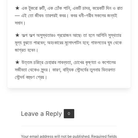
★ এক টুকরো রুটি, এক ঢোঁক পানি, একটি চাদর, কয়েকটি দিন ও রাত
— এই তো জীবন৷ তারপরই কবর। কবর ধনী-গরীব সকলের জন্যই
সমান।
★ অল্প অল্প অসুস্থতারও প্রয়োজন আছে৷ তা হলে আপিনি সুস্থতার
মূল্য বুঝতে পারবেন; অহংকারের মূলোৎপাটন হবে; গাফলতের ঘুম থেকে
জাগ্রত হবেন।
★ উত্তম চরিত্র চেহারার লাবন্যতা, চোখের কৃষ্ণতা ও কপোলের
সজীবতা থেকেও সুন্দর। কারণ, বাহ্যিক সৌন্দর্যের তুলনায় ভিতরগত
সৌন্দর্য বহুগুণ শ্রেয়।
Leave a Reply
0
Your email address will not be published. Required fields