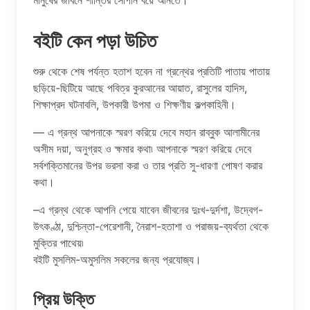
মানুষের জীবনে শান্তির সোপান বয়ে আনতে।
বইটি কেন পড়া উচিত
শুরু থেকে শেষ পর্যন্ত হতাশ হবেন না গ্রন্থের প্রতিটি পাতায় পাতায়
ছড়িয়ে-ছিটিয়ে আছে পবিত্র কুরআনের আয়াত, রাসুলের হাদিস,
শিক্ষাপ্রদ ঘটনাবলি, উপকারী উপমা ও শিক্ষণীয় কল্পকাহিনী।
— এ গ্রন্থ আপনাকে স্মরণ করিয়ে দেবে মহান রাব্বুক আলামীনের
অসীম দয়া, অনুগ্রহ ও ক্ষমার কথা৷ আপনাকে স্মরণ করিয়ে দেবে
সর্বশক্তিমানের উপর ভরসা করা ও তার প্রতি সু-ধারণা পোষণ করার
কথা।
–এ গ্রন্থ থেকে আপনি পেয়ে যাবেন জীবনের দুঃখ-দুর্দশা, উদ্বেগ-
উৎকণ্ঠা, দুশ্চিন্তা-পেরেশানী, নৈরাশ-হতাশা ও পরাজয়-ব্যর্থতা থেকে
মুক্তির পাথেয়৷
বইটি মুসলিম-অমুসলিম সকলের জন্য প্রযোজ্য।
প্রিয় উক্তি