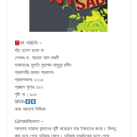
বই পরিচিতি –
বইঃ হতাশ হবেন না
লেখকঃ ড. আয়েয আল করনী
ভাষান্তরঃ মুফতি মুহাম্মদ মামুনুর রশীদ
প্রকাশনীঃ হুদহুদ প্রকাশন
প্রকাশকালঃ ২০১৬
প্রচ্ছদ মূল্যঃ ৫৫০
পৃষ্টা নং : ৬০৮
রিভিউঃ
নামঃ আয়েশা সিদ্দিকা
প্রারম্ভিকতা –
আল্লাহ তায়ালা বান্দাদের সৃষ্টি করেছেন তার ইবাদতের জন্য। কিন্তু
বান্দা ডুবে গেছে দুনিয়ার মোহে। দুনিয়ায় চাকচিক্যে ভুলে গেছে