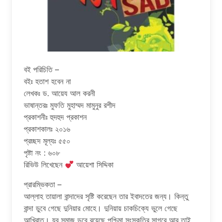
বই পরিচিতি –
বইঃ হতাশ হবেন না
লেখকঃ ড. আয়েয আল করনী
ভাষান্তরঃ মুফতি মুহাম্মদ মামুনুর রশীদ
প্রকাশনীঃ হুদহুদ প্রকাশন
প্রকাশকালঃ ২০১৬
প্রচ্ছদ মূল্যঃ ৫৫০
পৃষ্টা নং : ৬০৮
রিভিউ লিখেছেন
আয়েশা সিদ্দিকা
প্রারম্ভিকতা –
আল্লাহ তায়ালা বান্দাদের সৃষ্টি করেছেন তার ইবাদতের জন্য। কিন্তু
বান্দা ডুবে গেছে দুনিয়ার মোহে। দুনিয়ায় চাকচিক্যে ভুলে গেছে
আখিরাত। যুব সমাজ ডুবে রয়েছে পশ্চিমা সংস্কৃতির সাগরে আর তাই