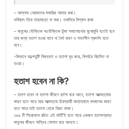
– আল্লাহ নেয়ামতের শুকরিয়া আদায় করা।
ভবিষ্যৎ নিয়ে তাড়াহুড়ো না করা। তকদিরে বিশ্বাস রাখা৷
– মানুষের যৌক্তিক অযৌক্তিক নিন্দা সমালোচনার মুখোমুখি হতেই হবে
তার জন্য হতাশ হওয়া যাবে না ধৈর্য ধারণ ও সহনশীল প্রদর্শন হতে
হবে।
-কিভাবে অল্পেতুষ্টি বিষন্নতা ও হতাশা দূর করে, বিপর্যয়ে বিচলিত না
হওয়া।
হতাশ হবেন না কি?
– হতাশ হবেন না হতাশা জীবনে দুর্দশা বয়ে আনে, হতাশা আত্মহত্যার
কারণ হতে পারে আর আত্মহত্যা চিরস্থায়ী জাহান্নামে বসবাসের কারণ
হতে পারে তাই হতাশা থেকে বিরত থাকা।
৩৬৫ টি শিরোনামে রচিত এই বইটি’ই হতে পারে একজন হতাশাগ্রস্ত
মানুষের জীবনে শান্তির সোপান বয়ে আনতে।