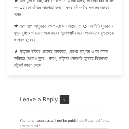
★ এক টুকরো রুটি, এক ঢোঁক পানি, একটি চাদর, কয়েকটি দিন ও রাত
— এই তো জীবন৷ তারপরই কবর। কবর ধনী-গরীব সকলের জন্যই
সমান।
★ অল্প অল্প অসুস্থতারও প্রয়োজন আছে৷ তা হলে আপিনি সুস্থতার
মূল্য বুঝতে পারবেন; অহংকারের মূলোৎপাটন হবে; গাফলতের ঘুম থেকে
জাগ্রত হবেন।
★ উত্তম চরিত্র চেহারার লাবন্যতা, চোখের কৃষ্ণতা ও কপোলের
সজীবতা থেকেও সুন্দর। কারণ, বাহ্যিক সৌন্দর্যের তুলনায় ভিতরগত
সৌন্দর্য বহুগুণ শ্রেয়।
Leave a Reply
0
Your email address will not be published. Required fields
are marked
*