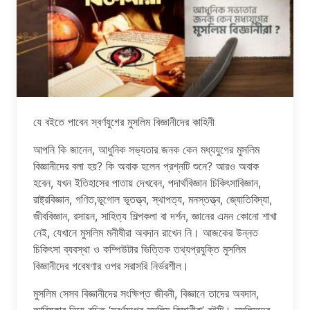
যে বইতে পাবেন স্বর্ণযুগের মুসলিম বিজ্ঞানীদের কাহিনী
আপনি কি জানেন, আধুনিক সভ্যতার জনক কেন মধ্যযুগের মুসলিম
বিজ্ঞানীদের বলা হয়? কি অবাক হলেন প্রশ্নটি শুনে? আরও অবাক
হবেন, যখন ইতিহাসের পাতায় দেখবেন, পদার্থবিজ্ঞান চিকিৎসাবিজ্ঞান,
রাষ্ট্রবিজ্ঞান, গণিত,ভূগোল ভূতত্ত্ব, স্থাপত্য, মনস্তত্ত্ব, জ্যোতিবিদ্যা,
জীববিজ্ঞান, রসায়ন, সাহিত্য শিল্পকলা বা দর্শন, জ্ঞানের এমন কোনো শাখা
নেই, যেখানে মুসলিম মনীষীরা অবদান রাখেন নি। আজকের উন্নত
চিকিৎসা ব্যবস্থা ও কম্পিউটার ভিত্তিক তথ্যপ্রযুক্তি মুসলিম
বিজ্ঞানীদের গবেষণার ওপর সরাসরি নির্ভরশীল।
মুসলিম সেসব বিজ্ঞানীদের সংক্ষিপ্ত জীবনী, বিজ্ঞানে তাদের অবদান,