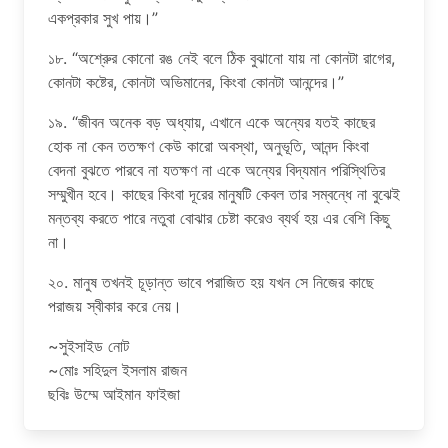
একপ্রকার সুখ পায়।”
১৮. “অশ্রুের কোনো রঙ নেই বলে ঠিক বুঝানো যায় না কোনটা রাগের,
কোনটা কষ্টের, কোনটা অভিমানের, কিংবা কোনটা আনন্দের।”
১৯. “জীবন অনেক বড় অধ্যায়, এখানে একে অন্যের যতই কাছের
হোক না কেন ততক্ষণ কেউ কারো অবস্থা, অনুভূতি, আনন্দ কিংবা
বেদনা বুঝতে পারবে না যতক্ষণ না একে অন্যের বিদ্যমান পরিস্থিতির
সম্মুখীন হবে। কাছের কিংবা দূরের মানুষটি কেবল তার সম্বন্ধে না বুঝেই
মন্তব্য করতে পারে নতুবা বোঝার চেষ্টা করেও ব্যর্থ হয় এর বেশি কিছু
না।
২০. মানুষ তখনই চূড়ান্ত ভাবে পরাজিত হয় যখন সে নিজের কাছে
পরাজয় স্বীকার করে নেয়।
~সুইসাইড নোট
~মোঃ সহিদুল ইসলাম রাজন
ছবিঃ উম্মে আইমান ফাইজা