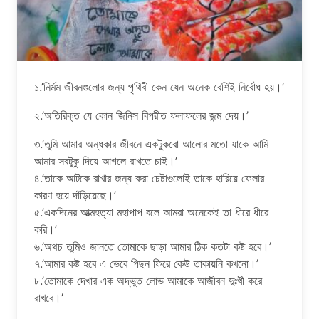
১.’নির্মম জীবনগুলোর জন্য পৃথিবী কেন যেন অনেক বেশিই নির্বোধ হয়।’
২.’অতিরিক্ত যে কোন জিনিস বিপরীত ফলাফলের জন্ম দেয়।’
৩.’তুমি আমার অন্ধকার জীবনে একটুকরো আলোর মতো যাকে আমি
আমার সবটুকু দিয়ে আগলে রাখতে চাই।’
৪.’তাকে আটকে রাখার জন্য করা চেষ্টাগুলোই তাকে হারিয়ে ফেলার
কারণ হয়ে দাঁড়িয়েছে।’
৫.’একদিনের আত্মহত্যা মহাপাপ বলে আমরা অনেকেই তা ধীরে ধীরে
করি।’
৬.’অথচ তুমিও জানতে তোমাকে ছাড়া আমার ঠিক কতটা কষ্ট হবে।’
৭.’আমার কষ্ট হবে এ ভেবে পিছন ফিরে কেউ তাকায়নি কখনো।’
৮.’তোমাকে দেখার এক অদ্ভুত লোভ আমাকে আজীবন দুঃখী করে
রাখবে।’