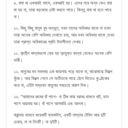
৯. বাবা মা একবারই আসে, একবরাই হয়। এদের পরে অন্য কেও বাবা
মা হয় না, তারা বড়জোর চেষ্টা করতে পারে। কিন্তু বাবা মা হতে পারে
না।
১০. কিছু কিছু মানুষ খুব অদ্ভুত, যখন তাদের অধিকার থাকে না তখন
তারা অনেক বেশি অধিকার দেখাতে চায়, আর যখন অধিকার থাকে ;তখন
তারা প্রাপ্ত অধিকারের প্রতি উদাসীনতা দেখায়।
১১. শব্দহীন কান্নাগুলো বোধ হয় শব্দযুক্ত কান্না থেকেও অনেক বেশি
ভারী।
১২. মানুষের মন সবসময় এক জায়গায় পড়ে থাকে না, মাঝেমাঝে বিকল্প
খুঁজে। আর বিকল্প পেলে সে অতীতকে পায়ে ঠেলে দিতেও কুণ্ঠাবোধ
করে না, এইটা সম্ভবত মানুষের সবচেয়ে খারাপ দিক।
১৩. “আমাদের রুমের বাঁ পাশে- না ঠিক মাঝ বরাবর থাকবে খাট, ডান
পাশে আয়নার ঘর। বাঁ পাশে আলমারি এবং আলনা।
বারান্দায় থাকবে কয়েকটি ক্যাকটাস, একটি নাস্তার টেবিল আর দুটি
চেয়ার, না না তিনটি। না দুইটি।