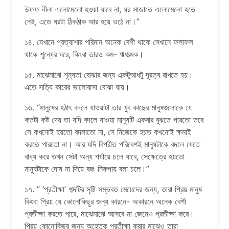
উফফ নীলা এলোমেলো হওয়া যাবে না, ঘর সাজাতে এলোমেলো হতে
নেই, এতে ঘরটা ঠিকঠাক আর হয়ে ওঠে না।”
১৪. যেখানে প্রত্যাশার পরিমান অনেক বেশী থাকে সেখানে ফলাফল
থাকে শূন্যের ঘরে, কিংবা তারও কম- ঋণাত্মক।
১৫. মাঝেমাঝে শূন্যতা বোঝার জন্য একটুআধটু দূরত্ব রাখতে হয়।
এতে সত্যি কারের ভালোবাসা বোঝা যায়।
১৬. “মানুষের হঠাৎ বদলে যাওয়াটা তার খুব কাছের মানুষগুলোকে যে
কতটা কষ্ট দেয় তা যদি বদলে যাওয়া মানুষটি একবার বুঝতে পারতো তবে
সে কখনোই হয়তো বদলাতো না, সে নিজেকে হয়ত কখনোই ক্ষমাই
করতে পারতো না। আর যদি বিপরীত পরিবেশই মানুষটাকে বদলে যেতে
বাধ্য করে তখন সেটা অন্য পর্যায়ে চলে যাবে, সেক্ষেত্রে হয়তো
মানুষটাকে দোষ না দিয়ে বরং নিরুপায় বলা চলে।”
১৭. ” ‘প্রতীক্ষা’ শব্দটির সৃষ্টি সম্ভবত মেয়েদের জন্য, তারা প্রিয় মানুষ
কিংবা প্রিয় যে কোনোকিছুর জন্য কারনে- অকারনে অনেক বেশী
প্রতীক্ষা করতে পারে, মাঝেমাঝে আসবে না জেনেও প্রতীক্ষা করে।
প্রিয় কোনোকিছুর জন্য অহেতুক প্রতীক্ষা করার মাঝেও তারা