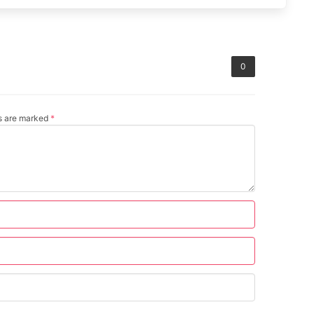
0
ds are marked
*