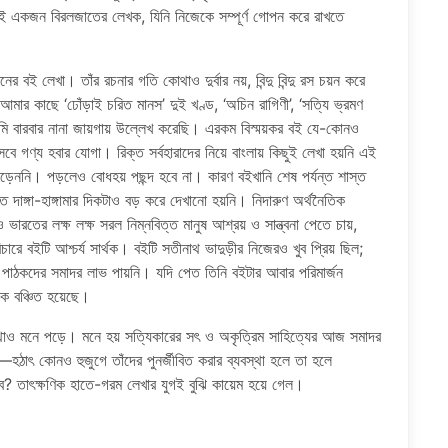
বং এই একজন বিরলজাতের লেখক, যিনি নিজেকে সম্পূর্ণ গোপন করে রাখতে
ই লেখা। তাঁর রচনার গতি কোথাও দুর্বার নয়, বিন্দু বিন্দু রস চয়ন করে
আমার কাছে ‘ঢোঁড়াই চরিত মানস’ দুই খণ্ড, ‘অচিন রাগিণী’, ‘সত্যি ভ্রমণ
মি বারবার নানা জায়গায় উল্লেখ করেছি। এরকম বিস্ময়কর বই যে-কোনও
ে গণ্য হবার যোগা। রিক্ত সর্বহারাদের নিয়ে বাংলায় কিছুই লেখা হয়নি এই
়েননি। পড়লেও বোধহয় পছন্দ হবে না। কারণ বইখানি শেষ পর্যন্ত শাস্ত
দাঙ্গা-হাঙ্গামার দিকটাও বড় করে দেখানো হয়নি। নিদারুণ অর্থনৈতিক
ারতের লক্ষ লক্ষ সরল নিম্নবিত্ত মানুষ আশ্রয় ও সান্ত্বনা পেতে চায়,
ে বইটি আশ্চর্য সার্থক। বইটি সতীনাথ ভাদুড়ীর নিজেরও খুব প্রিয় ছিল;
পাঠকদের সমাদর লাভ পায়নি। যদি পেত তিনি বইটার আবার পরিমার্জন
 বঞ্চিত হয়েছে।
কথাও মনে পড়ে। মনে হয় সত্যিকারের সৎ ও অকৃত্রিম সাহিত্যের আজ সমাদর
ঠাৎ কোনও হুজুগে তাঁদের পুনর্জীবিত করার ব্যবস্থা হলে তা হলে
? তাৎক্ষণিক হাতে-গরম লেখার যুগই বুঝি কায়েম হয়ে গেল।