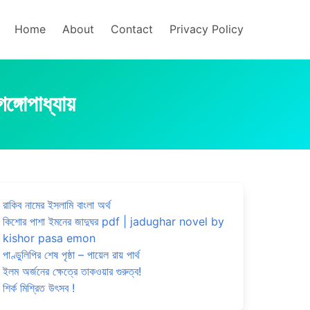
Home
About
Contact
Privacy Policy
ঙ্গোপাধ্যায়
রাকিব নামের ইসলামি বাংলা অর্থ
কিশোর পাশা ইমনের জাদুঘর pdf | jadughar novel by
kishor pasa emon
পাণ্ডুলিপির শেষ পৃষ্ঠা – পায়েল রায় পার্থ
ইলম অর্জনের ক্ষেত্রে তাকওয়ার গুরুত্ব!
শির্ক মিশ্রিত উৎসব !