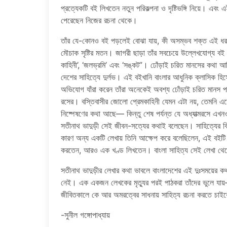
প্রত্যেকটি বই লিখতেন নতুন পরিকল্পনা ও দৃষ্টিভঙ্গি নিয়ে। এ
পেরেছেন নিজের রচনা থেকে।
তাঁর যে-কোনও বই পড়লেই বোঝা যায়, কী অসম্ভব শক্ত এই ধরনের ব
মৌচাক সৃষ্টির মতন। জাগরী ছাড়া তাঁর সবচেয়ে উল্লেখযোগ্য বই 
কাহিনী’, ‘জলভ্রমি’ এবং ‘সঙ্কট”। ঢোঁড়াই চরিত মানসের কথা আ
দেশের সাহিত্যে দুর্লভ। এই বইখানি বাংলার আধুনিক ক্লাসিক হিসেব
অভিযোগ যাঁরা করেন তাঁরা অনেকেই অবশ্য ঢোঁড়াই চরিত মানস পড
রসের। বস্তিবাসীর জোলো প্রেমকাহিনী যেমন এটা নয়, তেমনি এতে 
নিষ্পেষণের কথা আছে— কিন্তু শেষ পর্যন্ত যে অধ্যাত্মরসে এখনও ভ
সতীনাথ ভাদুড়ী সেই জীবন-সত্যের কথাই বলেছেন। সাহিত্যের বিচার
কারণ অন্য একটি লেখায় তিনি আক্ষেপ করে বলেছিলেন, এই বইটি 
করতেন, আরও এক খণ্ড লিখতেন। বাংলা সাহিত্য সেই লেখা থেকে
সতীনাথ ভাদুড়ীর লেখার কথা ভাবলে বাংলাদেশের এই দুঃসময়ের 
নেই। এক একজন লেখকের মৃত্যুর পরই পাঠকরা তাঁদের ভুলে যায়—হ
জীবিতকালে কে আর অমরত্বের সাধনায় সাহিত্য রচনা করতে চাইবে
-সুনীল গঙ্গোপাধ্যায়