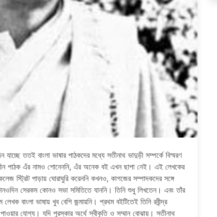
 যাচ্ছে ততই বাংলা ভাষার পাঠকদের মধ্যে সতীনাথ ভাদুড়ী সম্পর্কে বিস্মরণ
বীন পাঠক এঁর নামও শোনেননি, এঁর অনেক বই এখন ছাপা নেই। এই লেখকের
কলেজ স্ট্রিট পাড়ায় ঘোরাঘুরি করেননি কখনও, কাগজের সম্পাদকদের সঙ্গে
 কোনওদিন সেরকম কোনও সভা সমিতিতে যাননি। তিনি শুধু লিখতেন। এবং তাঁর
 লেখক বাংলা ভাষায় খুব বেশি জন্মায়নি। প্রথম বইটিতেই তিনি রবীন্দ্র
পাওয়ার যোগ্য। যদি পুরস্কার অর্থে স্বীকৃতি ও সম্মান বোঝায়। সতীনাথ