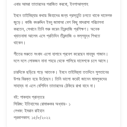
এবার আমরা তাতারদের পরাজিত করবো, ইনশাআল্লাহ
ইবনে তাইমিয়্যার কথায় জিহাদের জন্য প্রস্তুতি চলতে থাকে দামেশক
জুড়ে। কাজি বদরুদ্দিন ইবনু জামাআ বেশ কিছু মাদরাসা পরিচালনা
করতেন, সেখানে তিনি শুরু করেন তিরন্দাজি প্রশিক্ষণ। অনেক
খ্যাতনামা আলেম এসে প্রতিদিন তীরন্দাজি ও মল্লযুদ্ধ শিখতে
থাকেন।
শীতের শুরুতে সংবাদ এলো হালাবে প্রবেশ করেছেন মাহমুদ গাজান।
দলে দলে লোকজন নানা শহরে থেকে পালিয়ে দামেশকে চলে আসে।
চারদিকে ছড়িয়ে পড়ে আতংক। ইবনে তাইমিয়্যা ততদিনে সুলতানের
উপর বিরক্ত হয়ে উঠেছেন। তিনি ভালো করেই জানেন মামলুকদের
সাহায্য না এলে বেশিদিন তাতারদের ঠেকিয়ে রাখা যাবে না।
বই: শাকহাব প্রান্তরে
সিরিজ: ইতিহাসের রোমাঞ্চকর অধ্যায়- ১
লেখক: ইমরান রাইহান
প্রকাশকাল: ১৫/৮/২০২২