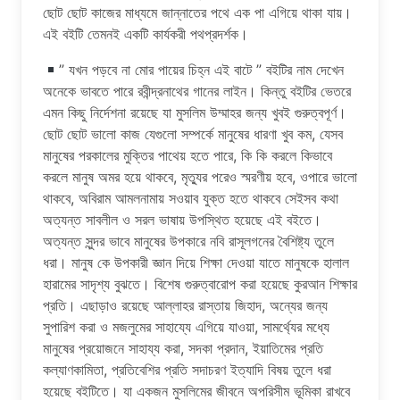
ছোট ছোট কাজের মাধ্যমে জান্নাতের পথে এক পা এগিয়ে থাকা যায়।
এই বইটি তেমনই একটি কার্যকরী পথপ্রদর্শক।
” যখন পড়বে না মোর পায়ের চিহ্ন এই বাটে ” বইটির নাম দেখেন
অনেকে ভাবতে পারে রবীন্দ্রনাথের গানের লাইন। কিন্তু বইটির ভেতরে
এমন কিছু নির্দেশনা রয়েছে যা মুসলিম উম্মাহর জন্য খুবই গুরুত্বপূর্ণ।
ছোট ছোট ভালো কাজ যেগুলো সম্পর্কে মানুষের ধারণা খুব কম, যেসব
মানুষের পরকালের মুক্তির পাথেয় হতে পারে, কি কি করলে কিভাবে
করলে মানুষ অমর হয়ে থাকবে, মৃত্যুর পরেও স্মরণীয় হবে, ওপারে ভালো
থাকবে, অবিরাম আমলনামায় সওয়াব যুক্ত হতে থাকবে সেইসব কথা
অত্যন্ত সাবলীল ও সরল ভাষায় উপস্থিত হয়েছে এই বইতে।
অত্যন্ত সুন্দর ভাবে মানুষের উপকারে নবি রাসূলগনের বৈশিষ্ট্য তুলে
ধরা। মানুষ কে উপকারী জ্ঞান দিয়ে শিক্ষা দেওয়া যাতে মানুষকে হালাল
হারামের সাদৃশ্য বুঝতে। বিশেষ গুরুত্বারোপ করা হয়েছে কুরআন শিক্ষার
প্রতি। এছাড়াও রয়েছে আল্লাহর রাস্তায় জিহাদ, অন্যের জন্য
সুপারিশ করা ও মজলুমের সাহায্যে এগিয়ে যাওয়া, সামর্থ্যের মধ্যে
মানুষের প্রয়োজনে সাহায্য করা, সদকা প্রদান, ইয়াতিমের প্রতি
কল্যাণকামিতা, প্রতিবেশির প্রতি সদাচরণ ইত্যাদি বিষয় তুলে ধরা
হয়েছে বইটিতে। যা একজন মুসলিমের জীবনে অপরিসীম ভূমিকা রাখবে