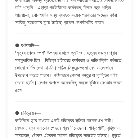
কার্যালয়ের বিভিন্ন প্রতিষ্ঠানের নাম আসা-যাওয়া করাতেও লেখনশৈলীতে
ভাটা পড়েনি। এছাড়া প্রতিষ্ঠানের কার্যক্রম, বিলাস বহুল গাড়ির
আলোচনা, গোলাগুলির জন্য ব্যবহৃত কয়েক প্রকারের অস্ত্রের বর্ণনা
সবকিছু সহজভাবে ফুটে উঠেছে প্রাঞ্জল লেখনশৈলীর কারণে।
● বর্ণনাভঙ্গি—
❛মৃত্যুর পেলব স্পর্শ❜ উপন্যাসিকাতে প্লট ও চরিত্রের গুরুত্ব প্রায়
সমানুপাতিক ছিল। বিভিন্ন চরিত্রের কার্যক্রম ও পারিপার্শ্বিক বর্ণনাতে
কোনো ঘাটতি দেখা যায়নি। পাঠক সিকুয়েন্সগুলো বেশ ভালোভাবে
উপভোগ করতে পারবে। কঠিনভাবে কোনো বস্তুর বা ব্যক্তির বর্ণনা
দেওয়া হয়নি। লেখক অল্পতে অনেককিছু সহজে বুঝিয়ে দেওয়ার ক্ষমতা
রাখে৷
● চরিত্রায়ন—
কাহিনিতে ডুবে যাওয়ার একটি চরিত্রের ভূমিকা অনেকাংশে দায়ী।
লেখক চরিত্র বানানোর পেছনে শ্রম দিয়েছেন। শক্তিশালী, বুদ্ধিমান,
ক্ষমতাবান, চৌকস এইরকম অনেক চরিত্রের সমারোহ ঘটেছে। মুহূর্তে