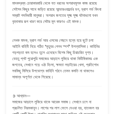
মাদকদ্রব্য চোরাকারবারি থেকে যত ধরনের অপরাধমূলক কাজ রয়েছে
সেইসব কিছুর সাথে জড়িত রয়েছে আন্ডারওয়ার্ল্ডের ডন, ড্রাগ লর্ড কিংবা
সম্রাট পদবিধারী মানুষরা। অপরাধ জগতের সূক্ষ্ম সূক্ষ্ম ঘটনাগুলো যখন
বৃহদাকার রূপ ধারণ করে সেটার মূল কারণও এই মাদক।
লেখক মাদক, ড্রাগ লর্ড আর এসবের পেছনে হন্যে হয়ে ছুটে চলা
আইনি বাহিনী নিয়ে গঠিত ❛মৃত্যুর পেলব স্পর্শ❜ উপন্যাসিকা। কাহিনির
গড়পড়তা কম হলেও তুলে এনেছেন বিশেষ কিছু চিরাচরিত দৃশ্য।
যেহতু প্লট পুরোপুরি সমাজের আড়ালে লুকিয়ে থাকা বিভীষিকাময় এক
জগতের, সেখানে গড়ে ওঠা হিংসা, ক্ষমতা লড়াইয়ের খেলা, প্রতিশোধ
সবকিছু মিলিয়ে উপভোগ্য কাহিনি গঠনে তেমন কমতি না থাকলেও
সামান্য অপূর্ণতা থেকে গিয়েছে।
➲ আখ্যান—
সমাজের আড়ালে লুকিয়ে থাকে আরেক সমাজ। সেখানে চলে না
প্রচলিত নিয়মকানুন। লাশের পর লাশ ফেলে দেওয়া হয়, হাতবদল হয়