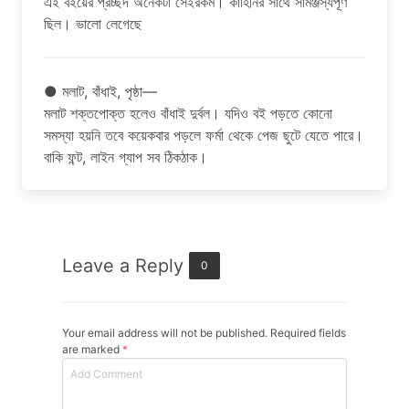
এই বইয়ের প্রচ্ছদ অনেকটা সেইরকম। কাহিনির সাথে সামঞ্জস্যপূর্ণ
ছিল। ভালো লেগেছে
● মলাট, বাঁধাই, পৃষ্ঠা—
মলাট শক্তপোক্ত হলেও বাঁধাই দুর্বল। যদিও বই পড়তে কোনো
সমস্যা হয়নি তবে কয়েকবার পড়লে ফর্মা থেকে পেজ ছুটে যেতে পারে।
বাকি ফন্ট, লাইন গ্যাপ সব ঠিকঠাক।
Leave a Reply
0
Your email address will not be published. Required fields
are marked
*