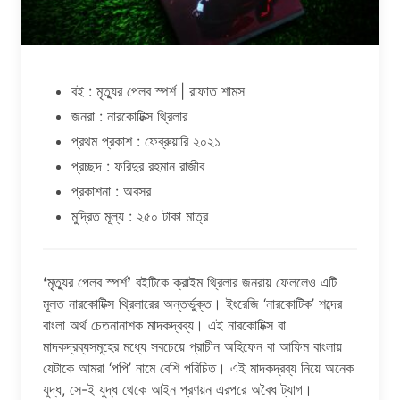
বই : মৃত্যুর পেলব স্পর্শ | রাফাত শামস
জনরা : নারকোটিক্স থ্রিলার
প্রথম প্রকাশ : ফেব্রুয়ারি ২০২১
প্রচ্ছদ : ফরিদুর রহমান রাজীব
প্রকাশনা : অবসর
মুদ্রিত মূল্য : ২৫০ টাকা মাত্র
❛মৃত্যুর পেলব স্পর্শ❜ বইটিকে ক্রাইম থ্রিলার জনরায় ফেললেও এটি
মূলত নারকোটিক্স থ্রিলারের অন্তর্ভুক্ত। ইংরেজি ‘নারকোটিক’ শব্দের
বাংলা অর্থ চেতনানাশক মাদকদ্রব্য। এই নারকোটিক্স বা
মাদকদ্রব্যসমূহের মধ্যে সবচেয়ে প্রাচীন অহিফেন বা আফিম বাংলায়
যেটাকে আমরা ‘পপি’ নামে বেশি পরিচিত। এই মাদকদ্রব্য নিয়ে অনেক
যুদ্ধ, সে-ই যুদ্ধ থেকে আইন প্রণয়ন এরপরে অবৈধ ট্যাগ।