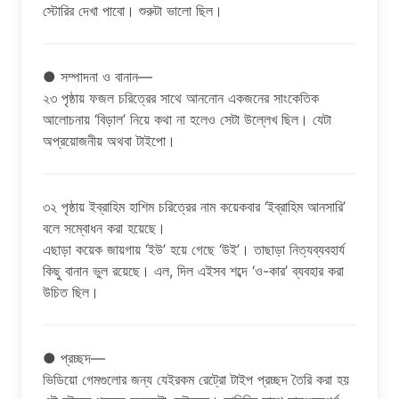
স্টোরির দেখা পাবো। শুরুটা ভালো ছিল।
● সম্পাদনা ও বানান—
২৩ পৃষ্ঠায় ফজল চরিত্রের সাথে আননোন একজনের সাংকেতিক
আলোচনায় ‘বিড়াল’ নিয়ে কথা না হলেও সেটা উল্লেখ ছিল। যেটা
অপ্রয়োজনীয় অথবা টাইপো।
৩২ পৃষ্ঠায় ইব্রাহিম হাশিম চরিত্রের নাম কয়েকবার ‘ইব্রাহিম আনসারি’
বলে সম্বোধন করা হয়েছে।
এছাড়া কয়েক জায়গায় ‘ইউ’ হয়ে গেছে ‘উই’। তাছাড়া নিত্যব্যবহার্য
কিছু বানান ভুল রয়েছে। এল, দিল এইসব শব্দে ‘ও-কার’ ব্যবহার করা
উচিত ছিল।
● প্রচ্ছদ—
ভিডিয়ো গেমগুলোর জন্য যেইরকম রেট্রো টাইপ প্রচ্ছদ তৈরি করা হয়