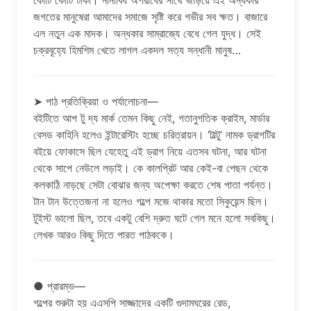
কোটি কোটি টাকা। নানাবিধ অপরাধের সাথে জড়িয়ে এই অন্ধকার
জগতের মানুষেরা আমাদের সমাজে সৃষ্টি করে গভীর সব ক্ষত। বাজারে
এল নতুন এক মাদক। অন্ধকার সাম্রাজ্যে বেধে গেল যুদ্ধ। সেই
চক্রবূহ্যে হিমশিম খেতে লাগল একদল সত্য সন্ধানী মানুষ…
➤ পাঠ প্রতিক্রিয়া ও পর্যালোচনা—
বইটিতে আপ টু দ্য মার্ক তেমন কিছু নেই, গতানুগতিক ক্রাইম, মার্ডার
বেসড কাহিনি হলেও ইন্টারেস্টিং হচ্ছে চরিত্রায়ন। ‘টাল্টু’ নামক ড্রাগটির
বইয়ে ফোকাসে ছিল যেহেতু এই ড্রাগ নিয়ে এতসব ঘটনা, আর ঘটনা
থেকে সাপে নেউলে লড়াই। কে কালপ্রিট আর কেই-বা পেছন থেকে
কলকাঠি নাড়ছে সেটা বোঝার জন্য অপেক্ষা করতে শেষ পাতা পর্যন্ত।
টান টান উত্তেজনা না হলেও গল্পে মজে থাকার মতো সিকুয়েন্স ছিল।
টুইস্ট ভালো ছিল, তবে একটু বেশি দ্রুত ঘটে গেল মনে হলো সবকিছু।
লেখক আরও কিছু দিতে পারত পাঠককে।
● প্রারম্ভ—
গল্পের শুরুটা হয় এএসপি সাজ্জাদের একটি গুদামঘরের রেড,