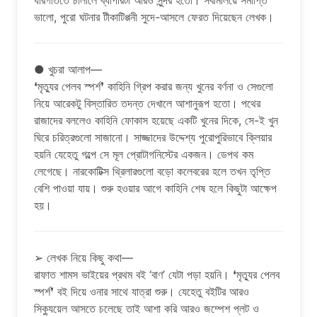
ধীরগতিতে চালালে ব্যাপারটা আরও সুন্দর হতো। সবমিলিয়ে সমাপ্তি
ভালো, পুরো ঘটনার টীকাটিপ্পনী সুদে-আসলে ফেরত দিয়েছেন লেখক।
● খুচরা আলাপ—
❛মৃত্যুর পেলব স্পর্শ❜ কাহিনি গ্রিপ করার জন্য খুনের বর্ণনা ও সেগুলো
নিয়ে আরেকটু বিস্তারিত তদন্ত দেখালে আশানুরূপ হতো। পথের
রাজাদের বললেও কাহিনি ফোকাস হয়েছে একটি খুনের দিকে, সে-ই খুন
ঘিরে চরিত্রগুলো সাজানো। সাজ্জাদের উদ্দেশ্য পুরোপুরিভাবে ক্লিয়ার
হয়নি যেহেতু গল্পে সে মূল প্রোটাগনিস্টের একজন। ডেপথ কম
লেগেছে। নারকোটিক্স থ্রিলারগুলো বড়ো কলেবরের হলে তখন তৃপ্তি
বেশি পাওয়া যায়। শুরু হওয়ার আগে কাহিনি শেষ হলে কিছুটা আক্ষেপ
হয়।
➢ লেখক নিয়ে কিছু কথা—
রাফাত শামস ভাইয়ের প্রথম বই ‘বাণ’ যেটা পড়া হয়নি। ❛মৃত্যুর পেলব
স্পর্শ❜ বই দিয়ে ওনার সাথে যাত্রা শুরু। যেহেতু বইটির আরও
সিক্যুয়েল আসতে চলেছে তাই আশা করি আরও জম্পেশ প্লট ও