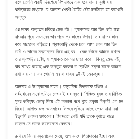
বাধে তেমনি এরাই দিনশেষে বিপদাপদে এক হয়ে যায়। বুঝা যায়
ধর্মান্তরের মাধ্যমে যে আলাদা শ্রেণী তৈরির চেষ্টা চলছিলো তা কতখানি
অদ্ভুত।
এর মধ্যে অন্যতম চরিত্র মেজ বউ। প্যাকালের আর তিন ভাই মারা
যাওয়ায় পুরো সংসারের ভার পড়ে প্যাকালের উপর। তার মা-ও কাজ
করে সাহেবের বাড়িতে। শ্বশুরবাড়ি থেকে চলে আসা বোন আর তিন
ভাবী ও তাদের সন্তানদের নিয়ে এই ঘর। মেজ বউকে আটকে রাখতে
তার শ্বাশুড়ির চেষ্টা, যা প্যাকালেকে ঘর ছাড়া করে। কিন্তু মেজ বউ,
যার মাধ্যে রয়েছে এক অদ্ভুত বন্যতা বা স্বাধীন সত্তা তাকে আটকে
রাখা যায় না। যার খেয়ালি মন বা সাহস দুই-ই চমকপ্রদ।
আনসার এ উপন্যাসের নায়ক। কম্যুনিস্ট বিপ্লবকে বঞ্চিত ও
সর্বহারাদের মাঝে ছড়িয়ে দেওয়াই যার ব্রত। শিক্ষিত যুবক তার নিশ্চিত
সুন্দর ভবিষ্যৎ ছেড়ে দিয়ে এই অজানা পথে ঘুরে বেড়ায় বিপ্লবী এক মন
নিয়ে। আপাত রুক্ষ আনসারের ভিতরে লুকিয়ে আছে প্রেম মায়া দয়া
ইত্যাদি কোমল গুণগুলো। ঠিকমতো কেউ যদি তাকে বুঝতে পারে
তাহলে সে তাকে ভালোবেসে ফেলবে।
রুবি যে কি না বড়লোকের মেয়ে, অল্প বয়সে পিতামাতার ইচ্ছা এবং