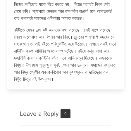
নিজের অনিচ্ছায় যাকে বিয়ে করতে হয়। বিয়ের পরপরই বিধবা সেই
মেয়ে রুবি। ক্ষ্যাপাটে মেজাজ আর রক্ষণশীল বাঙালী মনে আঘাতকারী
তার কথাবার্তা সমাজের এদিকটায় আঘাত করেছে।
বইটাতে যেমন দুঃখ কষ্ট অভাবের কথা এসেছে। সেই সাথে এসেছে
প্রেম ভালোবাসা আর বিপ্লব আর বিরহ। সুন্দরের পাশাপাশি কদর্যের যে
সহাবস্থান তা এই বইতে পরিস্ফুটিত হয়ে উঠেছে। এখানে একই সাথে
নাটকীয় করুণ কাহিনির অবতারণাও ঘটেছে। বইয়ে কথ্য ভাষা আর
মজলিশি কায়দায় কাহিনির বর্ণনা একে অভিনবত্ব দিয়েছে। নজরুলের
বিখ্যাত উপন্যাস মৃত্যুক্ষুধা খুবই চঞ্চল আর দুরন্ত। সমাজের বাস্তবতা
আর নিম্ন শ্রেণীর একতা-বিরোধ আর কুসংস্কার ও দারিদ্রের এক
নিখুঁত চিত্র এই উপন্যাস।
Leave a Reply
0