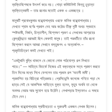
ব্যক্তিবিশেষকে উৎসর্গ করে নয়। গোড়া কমিউনিস্ট কিন্তু চূড়ান্ত
ব্যক্তিত্ববাদী – তার রচনার মতোই একক ও একচ্ছত্র ।
মানুষটি প্রবোধকুমার বন্ধ্যোপাধ্যায় ওরফে মানিক বন্ধ্যোপাধ্যায়।
দেখতে শ্যাম বর্ণের প্রবাল দেহ আর কঠোর তীক্ষ্ণ দৃষ্টি অথচ স্বভাবে
স্পষ্টভাষী, নির্জন, চিন্তাশীল, বিশ্লেষণ প্রবণ এ লেখকের আগ্রহের
কেন্দ্রবিন্দুতে বরাবরই ছিল কেবলই মানুষ। তাই পরবর্তীতে তাঁর রচনা
বিশ্লেষণ করলে আমরা সেখানে বস্তুজগৎ ও অন্তর্জগৎ –
প্রকৃতিচিত্রণ কমই দেখতে পাই।
“একটুখানি বুদ্ধি থাকলে যে কোনো লোক পাঠযোগ্য গল্প লিখতে
পারে।” — সাহিত্য বিতর্কে নিজের এই বক্তব্যকে সত্য প্রমাণ করতে
তিন দিনের মধ্যে লিখে ফেললেন তার প্রথম গল্প ‘অতসী মামী’।
প্রকাশিত হয় বিচিত্রা পত্রিকায়। প্রেসিডেন্সি কলেজে গণিতে পড়া সে
ছাত্র সেই যে আকস্মিক সাহিত্যে যুক্ত হলেন, মৃত্যু অবধি তা থেকে
অবসর নেয়ার আর সুযোগ হয়ে উঠেনি। লেখাপড়ার ইস্তফাও এ সময়ে
টেনে দেন।
মানিক বন্ধ্যোপাধ্যায় স্বাধীনচেতা ও দূরদরশী একজন লেখক ছিলেন।