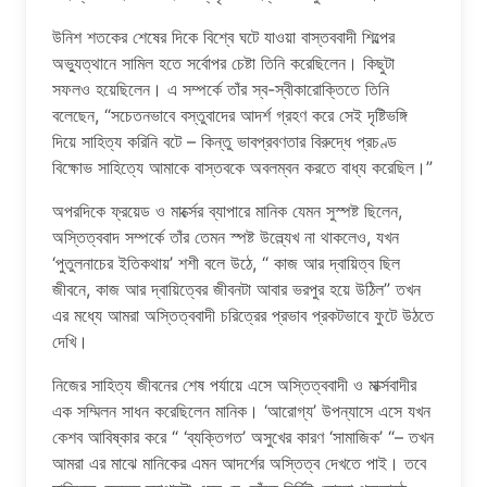
উনিশ শতকের শেষের দিকে বিশ্বে ঘটে যাওয়া বাস্তববাদী শিল্পের
অভ্যুত্থানে সামিল হতে সর্বোপর চেষ্টা তিনি করেছিলেন। কিছুটা
সফলও হয়েছিলেন। এ সম্পর্কে তাঁর স্ব-স্বীকারোক্তিতে তিনি
বলেছেন, “সচেতনভাবে বস্তুবাদের আদর্শ গ্রহণ করে সেই দৃষ্টিভঙ্গি
দিয়ে সাহিত্য করিনি বটে – কিন্তু ভাবপ্রবণতার বিরুদ্ধে প্রচণ্ড
বিক্ষোভ সাহিত্যে আমাকে বাস্তবকে অবলম্বন করতে বাধ্য করেছিল।”
অপরদিকে ফ্রয়েড ও মার্ক্সের ব্যাপারে মানিক যেমন সুস্পষ্ট ছিলেন,
অস্তিত্ববাদ সম্পর্কে তাঁর তেমন স্পষ্ট উল্ল্যেখ না থাকলেও, যখন
‘পুতুলনাচের ইতিকথায়’ শশী বলে উঠে, “ কাজ আর দ্বায়িত্ব ছিল
জীবনে, কাজ আর দ্বায়িত্বের জীবনটা আবার ভরপুর হয়ে উঠিল” তখন
এর মধ্যে আমরা অস্তিত্ববাদী চরিত্রের প্রভাব প্রকটভাবে ফুটে উঠতে
দেখি।
নিজের সাহিত্য জীবনের শেষ পর্যায়ে এসে অস্তিত্ববাদী ও মার্ক্সবাদীর
এক সম্মিলন সাধন করেছিলেন মানিক। ‘আরোগ্য’ উপন্যাসে এসে যখন
কেশব আবিষ্কার করে “ ‘ব্যক্তিগত’ অসুখের কারণ ‘সামাজিক’ “– তখন
আমরা এর মাঝে মানিকের এমন আদর্শের অস্তিত্ব দেখতে পাই। তবে