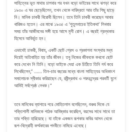
সাহিত্যের ভূত মাথায় চাপবার পর যখন বড়ো ভাইয়ের সাথে ঝগড়া করে
১৯৩০ এ ঘর ছেড়েছিলেন, তখন থেকে দারিদ্রতা আর তাঁর পিছু ছাড়ে
নি। মানিক চাকরী বিরোধী ছিলেন। তবে তিনি চাকরী করেছেন আবার
খারিজও হতেন। এর মাঝে ১৯৩৫ এ ‘পুতুলনাচের ইতিকথা’ লিখবার
সময় তাঁর আজীবনের সঙ্গী হয়ে আসে মৃগী রোগ। এ বছরই গ্রন্থকার
হিসেবে আবির্ভূত হন।
এভাবেই চাকরী, বিবাহ, একটি ছোট প্রেস ও প্রকাশনা সংস্থার মধ্য
দিয়েই অতিবাহিত হয় তাঁর জীবন। তবু নিজের জীবনকে কখনো ছোট
করে দেখেন নি তিনি। বড়ো ভাইকে দেয়া এক চিঠিতে তিনি গর্ব করে
লিখেছিলেন,” …… তিন-চার বছরের মধ্যে বাংলা সাহিত্যের অধিকাংশ
সমালোচক স্বীকার করিয়াছেন যে, রবীন্দ্রনাথ ও শরৎচন্দ্রের পরবর্তী যুগে
আমিই সর্বশ্রেষ্ঠ লেখক।”
তবে মানিকের ব্যাপারে পরে মোহিতলাল বলেছিলেন, শুরুর দিকে যে
শক্তিশালী মানিককে পাঠক আবিষ্কার করেছিল, বয়সের সাথে সাথে তা
তার শক্তি হারিয়েছে। যা তাঁকে একজন রূপকার কবির আসন থেকে
রূপ-বিদ্রোহী কর্ম্মকারের পদবীতে নামিয়ে এনেছে।