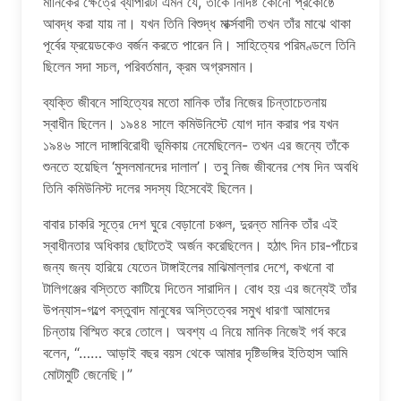
মানিকের ক্ষেত্রে ব্যাপারটা এমন যে, তাঁকে নির্দিষ্ট কোনো প্রকোষ্ঠে
আবদ্ধ করা যায় না। যখন তিনি বিশুদ্ধ মার্ক্সবাদী তখন তাঁর মাঝে থাকা
পূর্বের ফ্রয়েডকেও বর্জন করতে পারেন নি। সাহিত্যের পরিমণ্ডলে তিনি
ছিলেন সদা সচল, পরিবর্তমান, ক্রম অগ্রসমান।
ব্যক্তি জীবনে সাহিত্যের মতো মানিক তাঁর নিজের চিন্তাচেতনায়
স্বাধীন ছিলেন। ১৯৪৪ সালে কমিউনিস্টে যোগ দান করার পর যখন
১৯৪৬ সালে দাঙ্গাবিরোধী ভূমিকায় নেমেছিলেন- তখন এর জন্যে তাঁকে
শুনতে হয়েছিল ‘মুসলমানদের দালাল’। তবু নিজ জীবনের শেষ দিন অবধি
তিনি কমিউনিস্ট দলের সদস্য হিসেবেই ছিলেন।
বাবার চাকরি সূত্রে দেশ ঘুরে বেড়ানো চঞ্চল, দুরন্ত মানিক তাঁর এই
স্বাধীনতার অধিকার ছোটতেই অর্জন করেছিলেন। হঠাৎ দিন চার-পাঁচের
জন্য জন্য হারিয়ে যেতেন টাঙ্গাইলের মাঝিমাল্লার দেশে, কখনো বা
টালিগঞ্জের বস্তিতে কাটিয়ে দিতেন সারাদিন। বোধ হয় এর জন্যেই তাঁর
উপন্যাস-গল্পে বস্তুবাদ মানুষের অস্তিত্বের সমুখ ধারণা আমাদের
চিন্তায় বিস্মিত করে তোলে। অবশ্য এ নিয়ে মানিক নিজেই গর্ব করে
বলেন, “…… আড়াই বছর বয়স থেকে আমার দৃষ্টিভঙ্গির ইতিহাস আমি
মোটামুটি জেনেছি।”