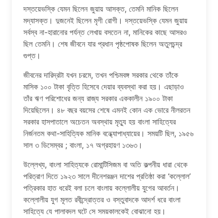
দস্তয়েভস্কি যেমন ছিলেন জুয়ায় আসক্ত, তেমনি মানিক ছিলেন
মদ্যাসক্ত। দুজনেই ছিলেন মৃগী রোগী। দস্তয়েভস্কি যেমন জুয়ায়
সর্বস্ব না-হারানোর পর্যন্ত লেখায় বসতেন না, মানিকের কাছে আসরও
ছিল তেমনি। শেষ জীবনে যার প্রধান পৃষ্ঠপোষক ছিলেন অতুলচন্দ্র
গুপ্ত।
জীবনের দারিদ্রটা যখন চরমে, তখন পশ্চিমবঙ্গ সরকার থেকে তাঁকে
মাসিক ১০০ টাকা বৃত্তি হিসেবে দেয়ার ব্যবস্থা করা হয়। এছাড়াও
তাঁর ঋণ পরিশোধের জন্য রাজ্য সরকার এককালীন ১৯০০ টাকা
দিয়েছিলেন। ৪৮ বছর বয়সের শেষে এমনই কোন এক ভোরে নীলরতন
সরকার হাসপাতালে অচেতন অবস্থায় মৃত্যু হয় বাংলা সাহিত্যের
নির্জনতম কথা-সাহিত্যিক মানিক বন্ধ্যোপাধ্যায়ের। সময়টি ছিল, ১৯৫৬
সাল ৩ ডিসেম্বর ; বাংলা, ১৭ অগ্রহায়ণ ১৩৬৩।
উল্লেখ্য, বাংলা সাহিত্যকে রোমান্টিসিজম বা অতি কল্পনীয় ধারা থেকে
পরিত্রাণ দিতে ১৯২৩ সালে দীনেশরঞ্জন দাশের প্রতিষ্ঠা করা ‘কল্লোল’
পত্রিকার হাত ধরেই বলা চলে বাংলায় কল্লোলীয় যুগের আবর্তন।
কল্লোলীয় যুগ মূলত রবীন্দ্রোত্তর ও বস্তুবাদকে আদর্শ ধরে বাংলা
সাহিত্যে যে পালাবদল ঘটে সে সময়কালকেই বোঝানো হয়।