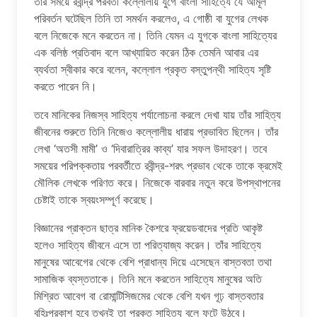
তাঁর সময়ে রবীন্দ্র পরবর্তী কল্লোলীয় যুগে বাংলা সাহিত্যে যে আমূল
পরিবর্তন ঘটেছিল তিনি তা সমর্থন করলেও, এ গোষ্ঠী বা যুগের লেখক
বলে নিজেকে মনে করতেন না। তিনি যেমন এ যুগকে বাংলা সাহিত্যের
এক বলিষ্ঠ প্রতিবাদ বলে আখ্যায়িত করেন ঠিক তেমনি আবার এর
ব্যর্থতা স্বীকার করে বলেন, কল্লোল প্রকৃত বস্তুপন্থী সাহিত্য সৃষ্টি
করতে পারেন নি।
তবে মানিকের নিজস্ব সাহিত্য পর্যালোচনা করলে দেখা যায় তাঁর সাহিত্য
জীবনের শুরুতে তিনি নিজেও কল্লোলীয় ধারায় প্রভাবিত ছিলেন। তাঁর
লেখা ‘অতসী মামী’ ও ‘দিবারাত্রির কাব্য’ যার সফল উদাহরণ। তবে
সময়ের পরিপক্কতায় পরবর্তীতে রবীন্দ্র-শরৎ প্রভাব থেকে তাকে ক্রমেই
মৌলিক লেখকে পরিণত করে। নিজেকে বারবার নতুন করে উপস্থাপনের
চেষ্টাই তাকে স্বয়ংসম্পূর্ণ করেছে।
বিজ্ঞানের প্রাক্তন ছাত্র মানিক কৈশরে ফ্রয়েডবাদের প্রতি আকৃষ্ট
হলেও সাহিত্য জীবনে এসে তা পরিত্যাজ্য করেন। তাঁর সাহিত্যে
মানুষের আবেগের থেকে বেশি প্রাধান্য দিয়ে এসেছেন বাস্তবতা তথা
সামাজিক ব্যস্ততাকে। তিনি মনে করতেন সাহিত্যে মানুষের অতি
মিশ্রিত আবেগ বা রোমান্টিসিজমের থেকে বেশি যখন গূঢ় বাস্তবতার
বহিঃপ্রকাশ হবে তখনই তা প্রকৃত সাহিত্য বলে ফুটে উঠবে।