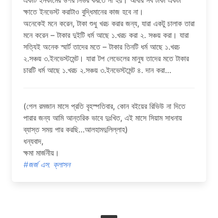
একটি ইনকামের উপর নির্ভর করতে না হয়। আবার সব টাকা একটা
ক্ষাতে ইনভেস্ট করাটাও বুদ্ধিমানের কাজ হবে না।
অনেকেই মনে করেন, টাকা শুধু খরচ করার জন্য, যারা একটু চালাক তারা
মনে করেন – টাকার দুইটি ধর্ম আছে ১.খরচ করা ২. সঞ্চয় করা। যারা
সত্যিই অনেক স্মার্ট তাদের মতে – টাকার তিনটি ধর্ম আছে ১.খরচ
২.সঞ্চয় ৩.ইনভেস্টমেন্ট। যারা টপ লেভেলের মানুষ তাদের মতে টাকার
চারটি ধর্ম আছে ১.খরচ ২.সঞ্চয় ৩.ইনভেস্টমেন্ট ৪. দান করা…
(গেল রমজান মাসে প্রতি বৃহস্পতিবার, কোন বইয়ের রিভিউ না দিতে
পারার জন্য আমি আন্তরিক ভাবে দুঃখিত, এই মাসে সিয়াম সাধনায়
ব্যাস্ত সময় পার করছি…আলহামদুলিল্লাহ)
ধন্যবাদ,
ক্ষমা মার্জনীয়।
#জর্জ এস. ক্লাসন