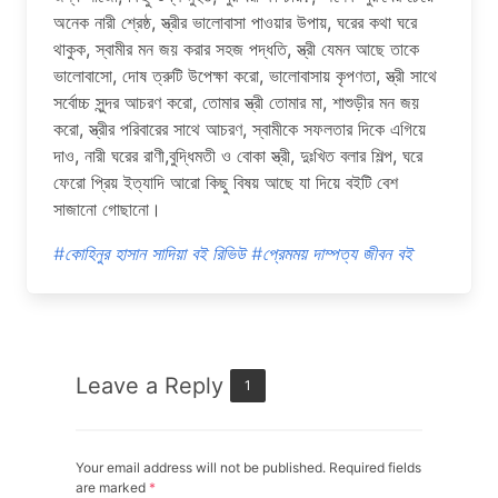
অনেক নারী শ্রেষ্ঠ, স্ত্রীর ভালোবাসা পাওয়ার উপায়, ঘরের কথা ঘরে
থাকুক, স্বামীর মন জয় করার সহজ পদ্ধতি, স্ত্রী যেমন আছে তাকে
ভালোবাসো, দোষ ত্রুটি উপেক্ষা করো, ভালোবাসায় কৃপণতা, স্ত্রী সাথে
সর্বোচ্চ সুন্দর আচরণ করো, তোমার স্ত্রী তোমার মা, শাশুড়ীর মন জয়
করো, স্ত্রীর পরিবারের সাথে আচরণ, স্বামীকে সফলতার দিকে এগিয়ে
দাও, নারী ঘরের রাণী,বুদ্ধিমতী ও বোকা স্ত্রী, দুঃখিত বলার শিল্প, ঘরে
ফেরো প্রিয় ইত্যাদি আরো কিছু বিষয় আছে যা দিয়ে বইটি বেশ
সাজানো গোছানো।
#কোহিনুর হাসান সাদিয়া বই রিভিউ
#প্রেমময় দাম্পত্য জীবন বই
Leave a Reply
1
Your email address will not be published. Required fields
are marked
*