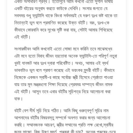
একটি অসাধারণ গ্রন্থ। ইতোপূর্বে আমি কখনো এতো সুশীল ভাষায়
একটি বইয়ের অনুবাদ করতে কাউকে দেখিনি। সংসার জগতে যে
সবসময় শুধু ফ্যান্টাসি থাকে কিংবা সর্বসময়ই যে দরুণ দুঃখ কষ্ট থাকে তা
নিতান্তই ভুল বলে প্রমাণিত করেছে উক্ত বইটি। বরং, দুঃখ-কে
কীভাবে কোরবানি করে সুখের সৃষ্টি করা যায়, সেটাই আমায় শিখিয়েছে
এই বইটি।
সংসারজীবন আমি কখনোই এতো সোজা মনে করিনি তবে মাঝেমধ্যে
এটা মনে হতো বিবাহ জীবন হয়তোবা অনেক ফ্যান্টাসি-তে পরিপূর্ণ নতুবা
খুবই যানজট আর দুঃখ দ্বারা পরিবেষ্টিত। অথচ, আমার এই ব্যর্থ
ভাবনাটাও ভুল বলে প্রমাণ করেছে এই ভয়ংকর সুন্দরী বইটি। কীভাবে
নিজেকে একজন স্বামী-র কাছে সর্বোচ্চ স্ত্রী হিসেবে শ্রেষ্ঠতা পাওয়া
যায় তার মূল মন্ত্রগুলো শিক্ষা দিয়েছে প্রেমময় দাম্পত্য জীবন নামক
এই বইটি। আসুন তবে এবার বইটির সূচিপত্র নিয়ে আলোচনা করা
যাক।
বইটি বেশ দীর্ঘ সূচি নিয়ে গঠিত। আমি কিছু গুরুত্বপূর্ণ সূচির নাম
আপনাদের বইটির বিষয়বস্তু সম্পর্কে অবগত করার জন্য আলোচনা
করছি। সম্মানজনক আচরণ, স্ত্রীর সম্মানের প্রতি লক্ষ রেখো,স্বামীর
জন্য সাজো, কিছু উষ্ণ মুহুর্ত, পুরুষরা কী চায়?, অনেক পুরুষের চেয়ে