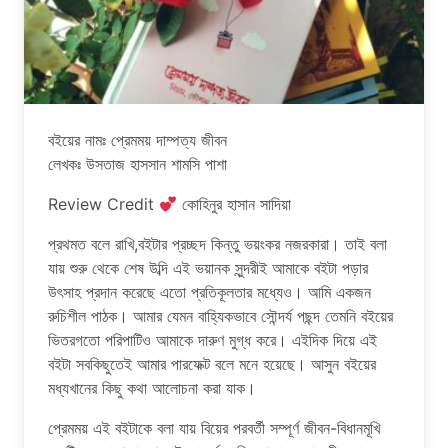
বইয়ের নামঃ প্রেমময় দাম্পত্য জীবন
লেখকঃ উসতাজ হাসসান শামসি পাশা
Review Credit
কোহিনুর হাসান সাদিয়া
প্রথমত বলে রাখি,বইটার প্রচ্ছদ কিন্তু ভয়ংকর নজরকারা। তাই বলা
যায় শুরু থেকে শেষ উব্দি এই ভয়ানক সুন্দরীই আমাকে বইটা পড়ার
উৎসাহ প্রদান করেছে এতো প্রতিকূলতার মধ্যেও। আমি একজন
রুচিশীল পাঠক। আমার যেমন বাহ্যিকভাবে সৌন্দর্য পছন্দ তেমনি বইয়ের
ভিতরগতো পরিপাটিও আমাকে দারুণ মুগ্ধ করে। এইদিক দিয়ে এই
বইটা সবকিছুতেই আমার পারফেক্ট বলে মনে হয়েছে। আসুন বইয়ের
মধ্যখানের কিছু কথা আলোচনা করা যাক।
প্রেমময় এই বইটাকে বলা যায় বিয়ের পরবর্তী সম্পূর্ণ জীবন-বিধানমূখি