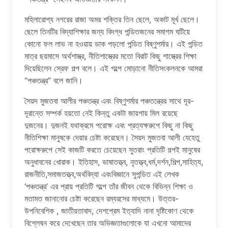
মহিলারোপ্য নগরের রাজা অমর শক্তির তিন ছেলে, অকাট মূর্খ ছেলে।
ছেলে তিনটির বিদ্যাশিক্ষার জন্য বিদগ্ধ পন্ডিতজনের সমাগম ঘটিয়ে
কোনো ফল লাভ না হওয়ায় ডাক পড়লো পন্ডিত বিষ্ণুশর্মার। এই পন্ডিত
মাত্র ছয়মাসে অর্থশাস্ত্র, নীতিশাস্ত্রের মতো বিরাট কিছু শাস্ত্রের শিক্ষা
দিয়েছিলেন স্রেফ গল্প বলে। এই গল্পে মোড়ানো নীতিসংকলনকে আমরা
“পঞ্চতন্ত্র” বলে জানি।
সৈয়দ মুজতবা আলীর পঞ্চতন্ত্র এবং বিষ্ণুশর্মার পঞ্চতন্ত্রের সাথে দূর-
দূরান্তে সম্পর্ক হয়তো নেই কিন্তু একটা জায়গায় মিল রয়েছে
দুজনের। দুজনই যথাক্রমে পরোক্ষ এবং প্রত্যক্ষরুপে কিছু না কিছু
নীতিশিক্ষা মানুষকে দেয়ার চেষ্টা করেছেন। সৈয়দ মুজতবা আলী যেহেতু
পরোক্ষরুপে সেই কাজটি করতে চেয়েছেন সুতরাং প্রতিটি গল্পই মানুষের
অনুধাবনের খোরাক। ইতিহাস, ভাষাতত্ত্ব, নৃতত্ত্ব,ধর্ম,দর্শন,শিল্প,সাহিত্য,
রাজনীতি,সমাজতত্ত্ব,অর্থবিদ্যা এবংবিজ্ঞানে সুপন্ডিত এই লেখক
‘পঞ্চতন্ত্র’ এর প্রায় প্রতিটি গল্পে তাঁর জীবন থেকে বিভিন্ন শিক্ষা ও
মতামত জানানোর চেষ্টা করেছেন রম্যরসের মাধ্যমে। উত্তর-
উপনিবেশিক , জাতীয়তাবাদ, দেশপ্রেম ইত্যাদি নানা দৃষ্টিকোণ থেকে
বিশ্লেষন করে দেখেছেন তার অভিজ্ঞতাগুলোকে যা এখনো আমাদের