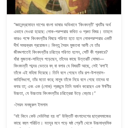
“জ্ঞানেন্দ্রমোহন দাশের বাংলা ভাষার অভিধানে ‘কিংবদন্তী’ শব্দটির অর্থ
এভাবে দেওয়া হয়েছে: লোক-পরম্পরায় কথিত ও শ্রুত বিষয়। তাহলে
কারও পক্ষে কিংবদন্তীর বিষয়ে পরিণত হতে হলে লোকপরম্পরার একটি
দীর্ঘ সময়ক্রম প্রয়োজন। কিন্তু সৈয়দ মুজতবা আলী যে তাঁর
জীবদ্দশাতেই কিংবদন্তীর চরিত্রে পরিণত হলেন, সেটি কী প্রকারে?
যাঁরা মুজতবা-সাহিত্য পড়েছেন, তাঁদের কাছে উত্তরটি সোজা—
কিংবদন্তী শব্দের ভেতরে বদ্ বা বলার যে বিষয়টি আছে, সেই ‘বলা’ই
তাঁকে এই মহিমা দিয়েছে। তিনি বলে গেছেন তাঁর গল্প-উপন্যাস-
কাহিনিগুলো, তাঁর মতো করে; মানুষ তাঁকে নিয়ে বলে গেছে তাদের যা
বলার তা; এবং এক (লোক) প্রজন্মে তিনি অর্জন করেছেন এক ঈর্ষণীয়
উচ্চতা, যে উচ্চতায় কিংবদন্তীর চরিত্রেরা উড়ে বেড়ায়।”
-সৈয়দ মনজুরুল ইসলাম
“বই কিনে কেউ দেউলিয়া হয় না” উক্তিটি বাংলাদেশের ছাত্রসমাজের
কাছে বহুল পরিচিত। যতদূর মনে পড়ে ষষ্ঠ শ্রেণী থেকে উচ্চমাধ্যমিক