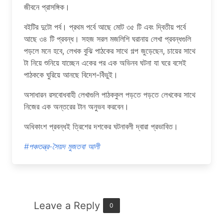
জীবনে প্রাসঙ্গিক।
বইটির দুটো পর্ব। প্রথম পর্বে আছে মোট ৩৫ টি এবং দ্বিতীয় পর্বে
আছে ৩৪ টি প্রবন্ধ। সহজ সরল মজলিশি ঘরানায় লেখা প্রবন্ধগুলি
পড়লে মনে হবে, লেখক বুঝি পাঠকের সাথে গল্প জুড়েছেন, চায়ের সাথে
টা নিয়ে শুনিয়ে যাচ্ছেন একের পর এক অভিনব ঘটনা যা ঘরে বসেই
পাঠককে ঘুরিয়ে আনছে বিদেশ-বিঁভুই।
অসাধারন রসবোধবাহী লেখাগুলি পাঠককুল পড়তে পড়তে লেখকের সাথে
নিজের এক অন্তরের টান অনুভব করবেন।
অধিকাংশ প্রবন্ধই ত্রিশের দশকের ঘটনাবলী দ্বারা প্রভাবিত।
#পঞ্চতন্ত্র-সৈয়দ মুজতবা আলী
Leave a Reply
0