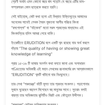
শ্রেণী অবধি এমন কোনো বছর বাদ পড়েনি যে বছরে এটির ভাব-
সম্প্রসারন কোন ছাত্রকে করতে হয়নি।
সেই যাইহোক, মোট কথা হলো এই বিখ্যাত উক্তিসূত্রে আমাদের
অনেকের সাথেই লেখক সৈয়দ মুজতবা আলীর পরিচয় কিংবা
“রসগোল্লা” বা “বইকেনা” মতো সরস প্রবন্ধের মাধ্যমেও এই
কিংবদন্তির হদিস আমরা পেয়ে থাকি।
ইংরেজীতে ERUDITION বলে একটি শব্দ রয়েছে যার অর্থ করলে
দাঁড়ায় “The quality of having or showing great
knowledge of learning”
প্রায় ১৫-১৬ টি ভাষায় অনর্গল কথা বলতে জানা এবং অসাধারন
পাণ্ডিত্যের অধিকারী এই মহান লেখকের রচনাকর্মের রস আস্বাদনকালে
“ERUDITION” শব্দটি খাটানো যায় নিঃসন্দেহে।
তার লেখা “পঞ্চতন্ত্র” বইটি মূলত তার প্রবন্ধ সংকলন। পড়াশোনার
সুবাদে ঘুরেছেন বহুদেশ মিশেছেন বহু মানুষের সাথে। সুতরাং বলাই
বাহুল্য তার অভিজ্ঞতার ঝুলিটিও বিরাট এবং কৌতুহল উদ্দীপক।
“পঞ্চতন্ত্র” সেইসব অভিজ্ঞতার সংকলন।