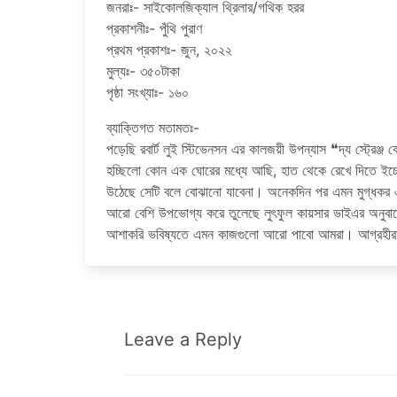
জনরাঃ- সাইকোলজিক্যাল থ্রিলার/গথিক হরর
প্রকাশনীঃ- পুঁথি পুরাণ
প্রথম প্রকাশঃ- জুন, ২০২২
মুল্যঃ- ৩৫০টাকা
পৃষ্ঠা সংখ্যাঃ- ১৬০
ব্যাক্তিগত মতামতঃ-
পড়েছি রবার্ট লুই স্টিভেনসন এর কালজয়ী উপন্যাস ❝দ্য স্ট্রেঞ্
হচ্ছিলো কোন এক ঘোরের মধ্যে আছি, হাত থেকে রেখে দিতে ইচ্ছ
উঠেছে সেটি বলে বোঝানো যাবেনা। অনেকদিন পর এমন মুগ্ধকর
আরো বেশি উপভোগ্য করে তুলেছে লুৎফুল কায়সার ভাইএর অনুবা
আশাকরি ভবিষ্যতে এমন কাজগুলো আরো পাবো আমরা। আগ্রহীরা
Leave a Reply