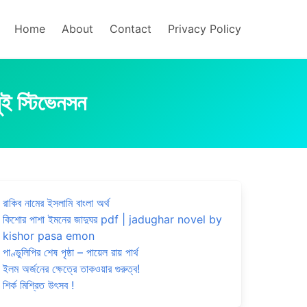
Home
About
Contact
Privacy Policy
লুই স্টিভেনসন
রাকিব নামের ইসলামি বাংলা অর্থ
কিশোর পাশা ইমনের জাদুঘর pdf | jadughar novel by
kishor pasa emon
পাণ্ডুলিপির শেষ পৃষ্ঠা – পায়েল রায় পার্থ
ইলম অর্জনের ক্ষেত্রে তাকওয়ার গুরুত্ব!
শির্ক মিশ্রিত উৎসব !