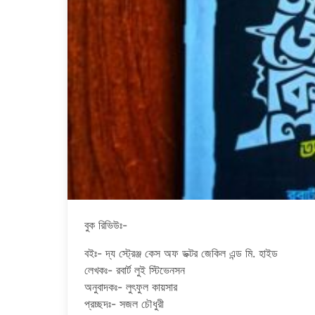
বুক রিভিউঃ-
বইঃ- দ্য স্ট্রেঞ্জ কেস অফ ডক্টর জেকিল এন্ড মি. হাইড
লেখকঃ- রবার্ট লুই স্টিভেনসন
অনুবাদকঃ- লুৎফুল কায়সার
প্রচ্ছদঃ- সজল চৌধুরী