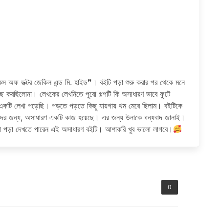
জ কেস অফ ডক্টর জেকিল এন্ড মি. হাইড❞। বইটি পড়া শুরু করার পর থেকে মনে
ে করছিলোনা। লেখকের লেখনিতে পুরো গল্পটি কি অসাধারণ ভাবে ফুটে
 একটি লেখা পড়েছি। পড়তে পড়তে কিছু যায়গায় থম মেরে ছিলাম। বইটিকে
দের জন্য, অসাধারণ একটি কাজ হয়েছে। এর জন্য উনাকে ধন্যবাদ জানাই।
 পড়া দেখতে পারেন এই অসাধারণ বইটি। আশাকরি খুব ভালো লাগবে।
0