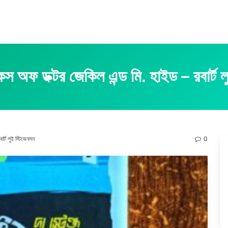
জ কেস অফ ডক্টর জেকিল এন্ড মি. হাইড – রবার্ট 
ার্ট লুই স্টিভেনসন
0