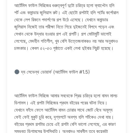
আর্টেমিস ফাউল সিরিজের গুরুত্বপূর্ণ দুটো চরিত্র হলো ক্যাপ্টেন হলি
শর্ট এবং কমান্ডার জুলিয়াস রুট। এই ছোটো গল্পটাই হলি শর্টের কর্পোরাল
থেকে লেপ রিকনে পদার্পণের গল্প উঠে এসেছে। যেখানে কমান্ডার
জুলিয়াস নিজেই তার পরীক্ষা নিতে গিয়ে দুইজনেই বিপদে পড়েন এবং
সেখান থেকে উদ্ধার হওয়ার গল্প এই গল্পটি। গল্প মোটামুটি ভালোই
লেগেছে, মেদহীন গতিশীল, খুব বেশি উত্তেজনাকরও নয় আর অনুবাদও
চমৎকার। কেবল ৫২-৫৩ পৃষ্ঠাতে একই লেখা দুইবার প্রিন্ট হয়েছে।
দ্য সেভেন্থ ডোয়ার্ফ (আর্টেমিস ফাউল #1.5)
আর্টেমিস ফাউল সিরিজে আমার সবথেকে প্রিয় চরিত্র হলো বামন মালচ
ডিগামস। এই গল্পটা সিরিজের প্রথম বইয়ের পরের ঘটনা নিয়ে।
যেখানে ফাঁদে ফেলে আর্টেমিস বামন চোরার সাথে জোট বেঁধে অমূল্য
ফেই ফেই মুকুট চুরি করে, দৃশ্যপটে অবশ্য হলি শর্টকেও দেখা যায়।
বইয়ের প্রথম গল্পটার চেয়ে এই গল্পটা বেশি ভালো লেগেছে, এর কারণ
সম্ভবত ডিগামসের উপস্থিতি। অনুবাদও সাবলীল তবে কয়েকটা