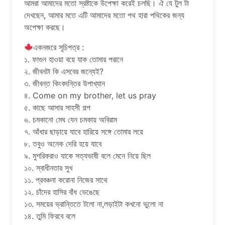
আমরা আমাদের মতো স্রষ্টাকে উপেক্ষা করেই চলছি। ঐ যে টুল টা
দেখছেন, আমার মতে এটি আমাদের মতো পথ হারা পথিকের জন্য
অপেক্ষা করছে।
একনজরে সূচিপত্র :
১. ফাগুন হাওয়া বয়ে যাক তোমার পরানে
২. জীবনটা কি এসবের জন্যেই?
৩. জীবন্ত কিংবদন্তির উপাখ্যান
৪. Come on my brother, let us pray
৫. কাছে আসার সাহসী গল্প
৬. চমকানো মেঘ যেন চমকায় অবিরাম
৭. আঁধার ছাড়ায়ে যাবে হারিয়ে সঙ্গে তোমার লয়ে
৮. তবুও অনেক দেরি হয়ে যাবে
৯. মুশরিকরাও যাকে সত্যভাষী বলে মেনে নিয়ে ছিল
১০. স্বাধীনতার সুখ
১১. প্রবঞ্চনা করোনা নিজের সাথে
১২. চাঁদের হাসির বাঁধ ভেঙেছে
১৩. সময়ের ভ্রান্তিতে টলো না,লড়াইটা কখনো ভুলো না
১৪. তুমি ফিরবে বলে