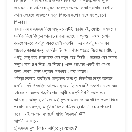
বিশ্লেষণ। শেষ অধ্যায়ে জমজম নিয়ে বর্তমান প্রজেক্টগুলো তুলে
ধরেছেন এবং সর্বশেষে যুক্ত করেছেন জমজম ফটো গ্যালারী, যেখানে
স্থান পেয়েছে জমজমের নতুন পিকচার গুলোর সাথে বহু পুরোনো
পিকচার।
বাংলা ভাষায় জমজম নিয়ে সম্ভবত এটাই প্রথম ব‌ই, যেখানে জমজমের
সবদিক নিয়ে বিস্তর আলোচনা করা হয়েছে। প্রাঞ্জল ভাষায় লেখার
কারণে পড়তে একটুও একঘেয়েমি লাগেনি। উল্টো একটু জানার পর
আরেকটু জানার জন্য উদগ্রীব ছিলাম। ব‌ইটা পড়তে গিয়ে মনে হচ্ছিল,
একটু একটু করে জমজমকে যেন নতুন করে চিনছি। জমজম যেন আমার
সম্মুখে নানা রূপ নিয়ে ধরা দিচ্ছে। এমন চমৎকার একটি ব‌ই লেখার
জন্য লেখক একটা ধন্যবাদ অবশ্যই পেতে পারেন।
পবিত্র মক্কায় অবস্থিত আল্লাহর অসংখ্য নিদর্শনের মধ্যে জমজম
একটি। নবী ইসমাইল আ.-এর মুজেযা হিসেবে এটি প্রকাশ পেলেও এর
ফায়েজ ও বরকত শতাব্দীর পর শতাব্দী ধরে পৃথিবীবাসী ভোগ করে
আসছে। আল্লাহ তা’য়ালা এই কূপকে এমন সব অলৌকিক ক্ষমতা দিয়ে
প্রকাশ ঘটিয়েছেন, আধুনিক বিজ্ঞান পর্যন্ত হয়রান এ বিষয়ে গবেষণা
করে। ওই জমজম সম্পর্কে লিখিত ‘জমজম’ বইটি
আপনি কি জানেন –
১)জমজম কূপ কীভাবে অস্তিত্বে এসেছে?