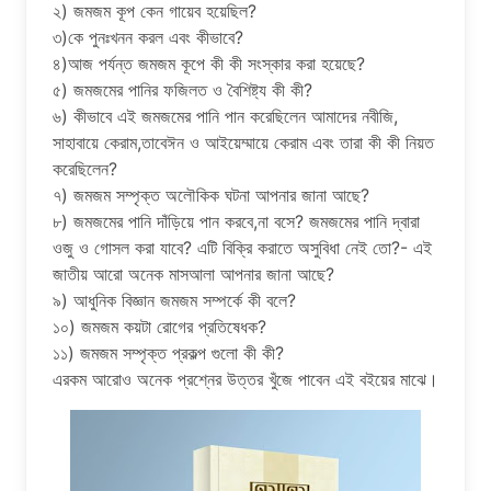
২) জমজম কূপ কেন গায়েব হয়েছিল?
৩)কে পুনঃখনন করল এবং কীভাবে?
৪)আজ পর্যন্ত জমজম কূপে কী কী সংস্কার করা হয়েছে?
৫) জমজমের পানির ফজিলত ও বৈশিষ্ট্য কী কী?
৬) কীভাবে এই জমজমের পানি পান করেছিলেন আমাদের নবীজি,
সাহাবায়ে কেরাম,তাবেঈন ও আইয়েম্মায়ে কেরাম এবং তারা কী কী নিয়ত
করেছিলেন?
৭) জমজম সম্পৃক্ত অলৌকিক ঘটনা আপনার জানা আছে?
৮) জমজমের পানি দাঁড়িয়ে পান করবে,না বসে? জমজমের পানি দ্বারা
ওজু ও গোসল করা যাবে? এটি বিক্রি করাতে অসুবিধা নেই তো?- এই
জাতীয় আরো অনেক মাসআলা আপনার জানা আছে?
৯) আধুনিক বিজ্ঞান জমজম সম্পর্কে কী বলে?
১০) জমজম কয়টা রোগের প্রতিষেধক?
১১) জমজম সম্পৃক্ত প্রকল্প গুলো কী কী?
এরকম আরোও অনেক প্রশ্নের উত্তর খুঁজে পাবেন‌ এই বইয়ের মাঝে।