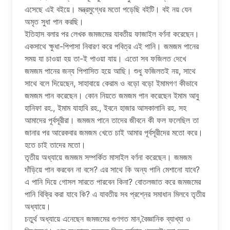
এসেছে এই ব‌ইয়ে। মন্ত্রমুগ্ধের মতো পড়েছি ব‌ইটি। ব‌ই নয় যেন
অমৃত সুধা পান করছি।
ইতিহাস বলার পর লেখক জমজমের যাবতীয় ফাজাইল বর্ণনা করেছেন।
একসাথে ক্ষুধা-পিপাসা নিবারণ করে পবিত্র এই পানি। জমজম পানের
সময় যা চাওয়া হয় তা-ই পাওয়া যায়। এতো সব ফজিলত দেখে
জমজম পানের জন্য পিপাসিত হয়ে আছি। শুধু ফজিলত‌ই নয়, সাথে
সাথে বলে দিয়েছেন, সাহাবায়ে কেরাম ও বড়ো বড়ো ইমামগণ কীভাবে
জমজম পান করেছেন। কোন নিয়তে জমজম পান করেছেন ইমাম আবু
হানিফা রহ., ইমাম যাহাবি রহ., ইবনে হাজার আসকালানি রহ. সহ
আমাদের পূর্বসূরীরা। জমজম পানে তাদের জীবনে কী ফল ফলেছিল তা
জানার পর আরেকবার জমজম খেতে চাই আমার পূর্বসূরীদের মতো করে।
হতে চাই তাদের মতো।
তৃতীয় অধ্যায়ে জমজম সম্পর্কিত মাসাইল বর্ণনা করেছেন। জমজম
দাঁড়িয়ে পান করবেন না বসে? এর সাথে কি অন্য পানি মেশানো যাবে?
এ পানি দিয়ে গোসল সারতে পারবেন কিনা? বোতলজাত করে জমজমের
পানি বিক্রি করা যাবে কি? এ যাবতীয় সব প্রশ্নের সমাধান মিলবে তৃতীয়
অধ্যায়ে।
চতুর্থ অধ্যায়ে এনেছেন জমজমের গুণগত মান,বৈজ্ঞানিক ব্যাখ্যা ও