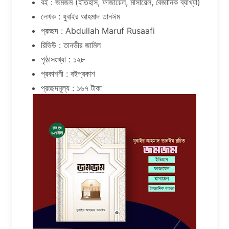
বই : জমজম (ইতিহাস, ফাজায়েল, মাসায়েল, বৈজ্ঞানিক ব্যাখ্যা)
লেখক : যুবাইর আহমাদ তানঈম
প্রচ্ছদ : Abdullah Maruf Rusaafi
রিভিউ : তানভীর জামিল
পৃষ্ঠাসংখ্যা : ১২৮
প্রকাশনী : বইপ্রকাশ
প্রচ্ছদমূল্য : ১৬৭ টাকা