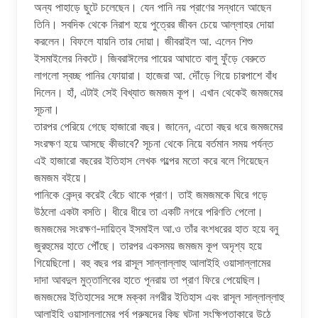
অন্য পাহাড়ে ছুটে চলেছেন। যেন পানি নয় প্রাণের সন্ধানে আছেন
তিনি। সবদিক থেকে নিরাশ হয়ে পুত্রের জীবন চেয়ে আল্লাহর দোয়া
করলেন। বিফলে যায়নি তার দোয়া। জীবরাইল আ. এলেন শিশু
ইসমাইলের নিকটে। জিবরাঈলের পায়ের আঘাতে বালু ফুঁড়ে বেরুতে
লাগলো স্বচ্ছ পানির ফোয়ারা। হাজেরা আ. দৌঁড়ে গিয়ে চারপাশে বাঁধ
দিলেন। হাঁ, এটাই সেই বিখ্যাত জমজম কূপ। এখান থেকেই জমজমের
সূচনা।
তারপর পেরিয়ে গেছে হাজারো বছর। জানেন, এতো বছর ধরে জমজমের
সংরক্ষণ হয়ে আসছে কীভাবে? সূচনা থেকে নিয়ে বর্তমান সময় পর্যন্ত
এই হাজারো বছরের ইতিহাস লেখক গল্পের মতো করে বলে গিয়েছেন
জমজম ব‌ইয়ে।
পানিকে কেন্দ্র করেই বেঁচে থাকে প্রাণ। তাই জমজমকে ঘিরে গড়ে
উঠলো একটা বসতি। ধীরে ধীরে তা একটি নগরে পরিণতি পেলো।
জমজমের সংরক্ষণ-দায়িত্ব ইসমাইল আ.ও তাঁর বংশধরের হাত হয়ে বনু
জুরহুমের হাতে পৌঁছে। তারপর একসময় জমজম কূপ অদৃশ্য হয়ে
গিয়েছিলো। বহু বছর পর রাসূল সাল্লাল্লাহু আলাইহি ওয়াসাল্লামের
দাদা আবদুল মুত্তালিবের হাতে পূনরায় তা প্রাণ ফিরে পেয়েছিল।
জমজমের ইতিহাসের সঙ্গে মক্কা নগরীর ইতিহাস এবং রাসূল সাল্লাল্লাহু
আলাইহি ওয়াসাল্লামের পূর্ব পুরুষদের কিছু ঘটনা সংক্ষিপ্তাকারে উঠে