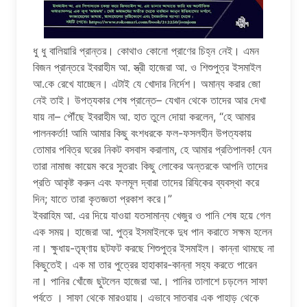
ধু ধু বালিয়ারি প্রান্তর। কোথাও কোনো প্রাণের চিহ্ন নেই। এমন
বিজন প্রান্তরে ইবরাহীম আ. স্ত্রী হাজেরা আ. ও শিশুপুত্র ইসমাইল
আ.কে রেখে যাচ্ছেন। এটাই যে খোদার নির্দেশ। অমান্য করার জো
নেই তাই। উপত্যকার শেষ প্রান্তে– যেখান থেকে তাদের আর দেখা
যায় না– পৌঁছে ইবরাহীম আ. হাত তুলে দোয়া করলেন, “হে আমার
পালনকর্তা! আমি আমার কিছু বংশধরকে ফল-ফসলহীন উপত্যকায়
তোমার পবিত্র ঘরের নিকট বসবাস করালাম, হে আমার প্রতিপালক! যেন
তারা নামাজ কায়েম করে সুতরাং কিছু লোকের অন্তরকে আপনি তাদের
প্রতি আকৃষ্ট করুন এবং ফলমূল দ্বারা তাদের রিযিকের ব্যবস্থা করে
দিন; যাতে তারা কৃতজ্ঞতা প্রকাশ করে।”
ইবরাহিম আ. এর দিয়ে যাওয়া যতসামান্য খেজুর ও পানি শেষ হয়ে গেল
এক সময়। হাজেরা আ. পুত্র ইসমাইলকে দুধ পান করাতে সক্ষম হলেন
না। ক্ষুধায়-তৃষ্ণায় ছটফট করছে শিশুপুত্র ইসমাইল। কান্না থামছে না
কিছুতেই। এক মা তার পুত্রের হাহাকার-কান্না সহ্য করতে পারেন
না। পানির খোঁজে ছুটলেন হাজেরা আ.। পানির তালাশে চড়লেন সাফা
পর্বতে । সাফা থেকে মার‌ওয়ায়। এভাবে সাতবার এক পাহাড় থেকে