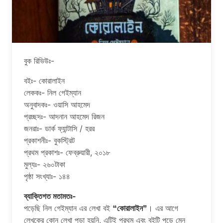
বুক রিভিউঃ-
বইঃ- কোরালাইন
লেককঃ- নিল গেইম্যান
অনুবাদকঃ- ওয়াসি আহমেদ
প্রচ্ছদঃ- আদনান আহমেদ রিজন
জনরাঃ- ডার্ক ফ্যান্টাসি / হরর
প্রকাশনীঃ- বুকস্ট্রিট
প্রথম প্রকাশঃ- ফেব্রুয়ারী, ২০১৮
মুল্যঃ- ২৬০টাকা
পৃষ্ঠা সংখ্যাঃ- ১৪৪
ব্যাক্তিগত মতামতঃ-
পড়েছি নিল গেইম্যান এর লেখা বই ❝
কোরালাইন
❞। এর আগে
লেখকের কোন লেখা পড়া হয়নি, এটিই প্রথম এবং বইটি পড়ে মেন