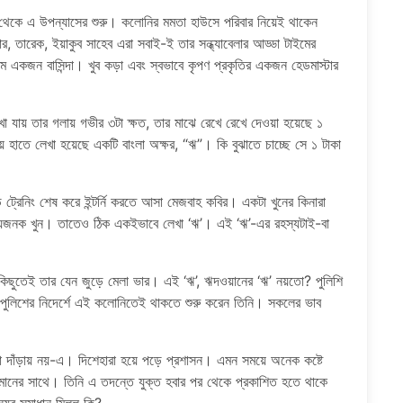
থেকে এ উপন্যাসের শুরু। কলোনির মমতা হাউসে পরিবার নিয়েই থাকেন
র, তারেক, ইয়াকুব সাহেব এরা সবাই-ই তার সন্ধ্যাবেলার আড্ডা টাইমের
 একজন বাসিন্দা। খুব কড়া এবং স্বভাবে কৃপণ প্রকৃতির একজন হেডমাস্টার
া যায় তার গলায় গভীর ৩টা ক্ষত, তার মাঝে রেখে রেখে দেওয়া হয়েছে ১
িয়ে হাতে লেখা হয়েছে একটি বাংলা অক্ষর, “ঋ”। কি বুঝাতে চাচ্ছে সে ১ টাকা
্রেনিং শেষ করে ইন্টর্নি করতে আসা মেজবাহ কবির। একটা খুনের কিনারা
যজনক খুন। তাতেও ঠিক একইভাবে লেখা ‘ঋ’। এই ‘ঋ’-এর রহস্যটাই-বা
িছুতেই তার যেন জুড়ে মেলা ভার। এই ‘ঋ’, ঋদওয়ানের ‘ঋ’ নয়তো? পুলিশি
পুলিশের নিদের্শে এই কলোনিতেই থাকতে শুরু করেন তিনি। সকলের ভাব
যা দাঁড়ায় নয়-এ। দিশেহারা হয়ে পড়ে প্রশাসন। এমন সময়ে অনেক কষ্টে
হমানের সাথে। তিনি এ তদন্তে যুক্ত হবার পর থেকে প্রকাশিত হতে থাকে