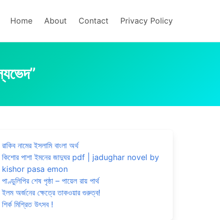
Home
About
Contact
Privacy Policy
স্যভেদ”
রাকিব নামের ইসলামি বাংলা অর্থ
কিশোর পাশা ইমনের জাদুঘর pdf | jadughar novel by
kishor pasa emon
পাণ্ডুলিপির শেষ পৃষ্ঠা – পায়েল রায় পার্থ
ইলম অর্জনের ক্ষেত্রে তাকওয়ার গুরুত্ব!
শির্ক মিশ্রিত উৎসব !