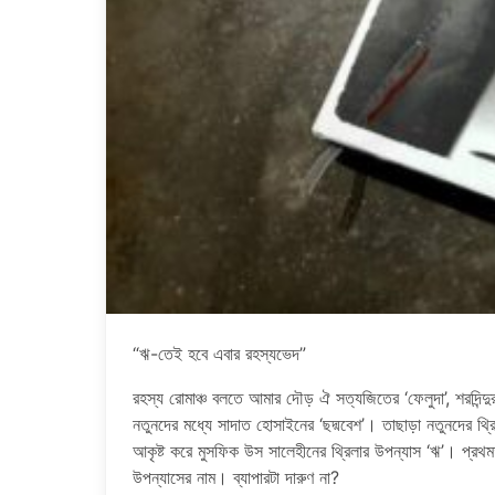
“ঋ-তেই হবে এবার রহস্যভেদ”
রহস্য রোমাঞ্চ বলতে আমার দৌড় ঐ সত্যজিতের ‘ফেলুদা’, শরদিন্দু
নতুনদের মধ্যে সাদাত হোসাইনের ‘ছদ্মবেশ’। তাছাড়া নতুনদের 
আকৃষ্ট করে মুসফিক উস সালেহীনের থ্রিলার উপন্যাস ‘ঋ’। প্র
উপন্যাসের নাম। ব্যাপারটা দারুণ না?