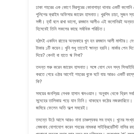
ঢাকা শহরের এক কোণে মিরপুরের কোনাপাড়া থানার একটি কলোনি 
পুলিশের ক্রাইম অফিসার জায়েদ হাসনাত। খুরশিদ চাচা, সুজন স্যা
সঙ্গী। হ্যাঁ বলে রাখা ভালো, রমজান আলীও এই কলোনিরই অন্যতম
হিসেবেই তিনি সকলের কাছে সর্বাধিক পরিচিত।
হঠাৎই একদিন রাতের অন্ধকারে খুন হন রমজান আলী মাস্টার। দেখ
টাকার ১টি কয়েন। খুনি শুধু তাতেই ক্ষান্ত হয়নি। মার্কার পেন দ
দিয়ে? কেনই বা হাতে ঋ লিখা?
তদন্ত শুরু করেন জায়েদ হাসনাত। সঙ্গে যোগ দেন সদ্য সিআইডি ট
করতে পেরে ওঠার আগেই শহরের বুকে ঘটে যায় আরও একটি রহস্
কি?
সময়ের জনপ্রিয় লেখক হাসান ঋদওয়ান। অনুবাদ থেকে থ্রিল সবক
সন্দেহের তালিকায় পড়ে যান তিনি। থাকছেন কঠোর নজরদারিতে। 
জমিয়ে ফেলেন অতি অল্প সময়েই।
তদন্তে উঠে আসে আরও নানা চাঞ্চল্যকর সব তথ্য। খুনের সংখ্
মেজবাহ যোগাযোগ করেন শহরের নামকরা সাইক্রিয়েটিস্ট নাসির র