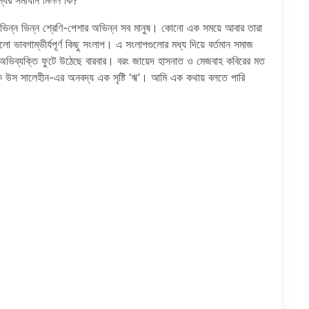
যের সমাধান মিলল কি?
িন্ন ভিন্ন শ্রেণি-পেশার অভিন্ন সব মানুষ। কোনো এক সময়ে আবার তারা
ভাবগাম্ভীর্যপূর্ণ কিছু সংলাপ। এ সংলাপগুলোর মধ্য দিয়ে বর্তমান সমাজ
ব অভিব্যক্তি ফুটে উঠেছে বারবার। বরং জায়েদ হাসনাত ও মেজবাহ কবিরের মত
 উস সালেহীন-এর অনবদ্য এক সৃষ্টি ‘ঋ’। আমি এক কথায় বলতে পারি