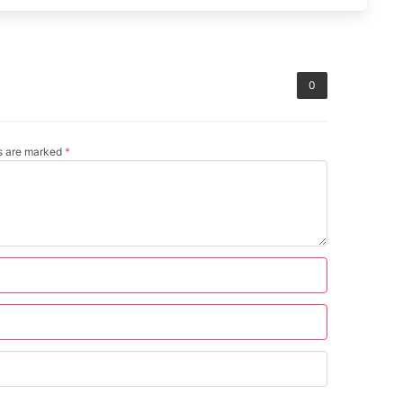
0
ds are marked
*