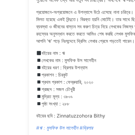
পুরোনো অনেক তথ্য আর নতুন সব চরিত্রের। অবশেষে ‘ঋ’-রহস্
প্রয়োজনে-অপ্রয়োজনে এ উপন্যাসে উঠে এসেছে নানা চরিত্র। ভ
মিলত হয়েছে একই বিন্দুতে। বিরক্ত হয়নি মোটেই। তার সাথে ছিলো 
ব্যবস্থা ও জীবনের বাস্তব সব করুণ চিত্র নিয়ে লেখকের নিজস্
রহস্যের অনুসন্ধান করতে করতে আমিও শেষ করছি লেখক মুসফিক
আপনি ‘ঋ’ পড়ে নিঃসন্দেহে থ্রিলিং লেখার প্রেমে পড়তেই পারেন।
বইয়ের নাম : ঋ
লেখকের নাম : মুসফিক উস সালেহীন
বইয়ের ধরণ : থ্রিলার উপন্যাস
প্রকাশন : চিরকুট
প্রথম প্রকাশ : ফেব্রুয়ারি, ২০২০
প্রচ্ছদ : সজল চৌধুরী
মুদ্রিত মূল্য : ৩৮০৳
পৃষ্ঠা সংখ্যা : ২৮৮
বইয়ের ছবি : Zinnatuzzohora Bithy
#ঋ : মুসফিক উস সালেহীন
#থ্রিলার