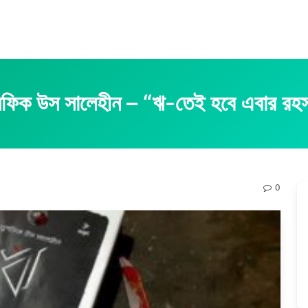
সফিক উস সালেহীন – “ঋ-তেই হবে এবার রহ
0