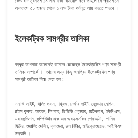
কেউ যদি ন্যূনতম ১০ লাখ টাকা বিনিয়োগ করে তাহলে সে প্রতিমাসে
অনায়াসে ৩০ হাজার থেকে ১ লক্ষ টাকা পর্যন্ত আয় করতে পারবে ।
ইলেকট্রিক সামগ্রীর তালিকা
বন্ধুরা আপনারা অনেকেই জানতে চেয়েছেন ইলেকট্রনিক্স পণ্য সামগ্রী
তালিকা সম্পর্কে । তাদের জন্য কিছু জনপ্রিয় ইলেকট্রনিক্স পণ্য
সামগ্রী তালিকা নিচে দেয়া হল :
এনার্জি লাইট, সিলিং ফ্যান, ফ্রিজ, চার্জার লাইট, ব্লেন্ডার মেশিন,
রাইস কুকার, আয়রন, স্পিকার, ডিভিডি প্লেয়ার, মাল্টিপ্লাগ, ইউপিএস,
এয়ারকন্ডিশন, কম্পিউটার এবং এর অ্যাক্সেসরিজ প্রোডাক্ট , পানির
ফিল্টার, ওয়াশিং মেশিন, ক্যামেরা, রুম হিটার, মাইক্রোওয়েভ, আইপিএস
ইত্যাদি ।