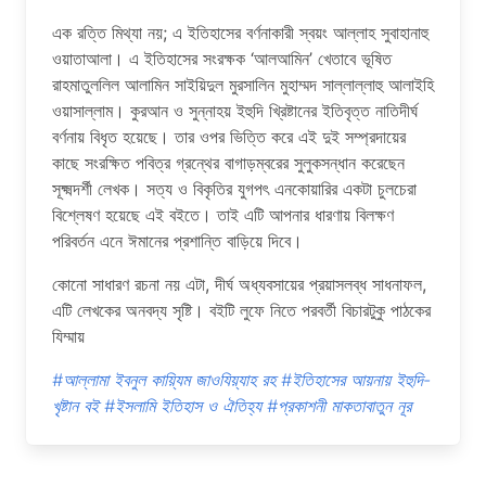
এক রত্তি মিথ্যা নয়; এ ইতিহাসের বর্ণনাকারী স্বয়ং আল্লাহ সুবাহানাহু
ওয়াতাআলা। এ ইতিহাসের সংরক্ষক ‘আলআমিন’ খেতাবে ভূষিত
রাহমাতুললিল আলামিন সাইয়িদুল মুরসালিন মুহাম্মদ সাল্লাল্লাহু আলাইহি
ওয়াসাল্লাম। কুরআন ও সুন্নাহয় ইহুদি খ্রিষ্টানের ইতিবৃত্ত নাতিদীর্ঘ
বর্ণনায় বিধৃত হয়েছে। তার ওপর ভিত্তি করে এই দুই সম্প্রদায়ের
কাছে সংরক্ষিত পবিত্র গ্রন্থের বাগাড়ম্বরের সুলুকসন্ধান করেছেন
সূক্ষ্মদর্শী লেখক। সত্য ও বিকৃতির যুগপৎ এনকোয়ারির একটা চুলচেরা
বিশ্লেষণ হয়েছে এই বইতে। তাই এটি আপনার ধারণায় বিলক্ষণ
পরিবর্তন এনে ঈমানের প্রশান্তি বাড়িয়ে দিবে।
কোনো সাধারণ রচনা নয় এটা, দীর্ঘ অধ্যবসায়ের প্রয়াসলব্ধ সাধনাফল,
এটি লেখকের অনবদ্য সৃষ্টি। বইটি লুফে নিতে পরবর্তী বিচারটুকু পাঠকের
যিম্মায়
#আল্লামা ইবনুল কায়্যিম জাওযিয়্যাহ রহ
#ইতিহাসের আয়নায় ইহুদি-
খৃষ্টান বই
#ইসলামি ইতিহাস ও ঐতিহ্য
#প্রকাশনী মাকতাবাতুন নূর