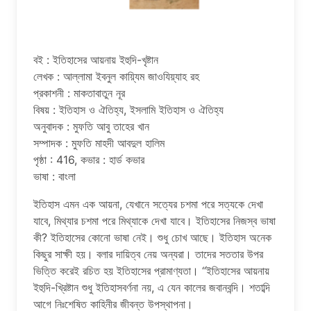
বই : ইতিহাসের আয়নায় ইহুদি-খৃষ্টান
লেখক : আল্লামা ইবনুল কায়্যিম জাওযিয়্যাহ রহ
প্রকাশনী : মাকতাবাতুন নূর
বিষয় : ইতিহাস ও ঐতিহ্য, ইসলামি ইতিহাস ও ঐতিহ্য
অনুবাদক : মুফতি আবু তাহের খান
সম্পাদক : মুফতি মাহদী আবদুল হালিম
পৃষ্ঠা : 416, কভার : হার্ড কভার
ভাষা : বাংলা
ইতিহাস এমন এক আয়না, যেখানে সত্যের চশমা পরে সত্যকে দেখা
যাবে, মিথ্যার চশমা পরে মিথ্যাকে দেখা যাবে। ইতিহাসের নিজস্ব ভাষা
কী? ইতিহাসের কোনো ভাষা নেই। শুধু চোখ আছে। ইতিহাস অনেক
কিছুর সাক্ষী হয়। বলার দায়িত্ব নেয় অন্যরা। তাদের সততার উপর
ভিত্তি করেই রচিত হয় ইতিহাসের প্রামাণ্যতা। “ইতিহাসের আয়নায়
ইহুদি-খ্রিষ্টান শুধু ইতিহাসবর্ণনা নয়, এ যেন কালের জবানবন্দি। শতাব্দি
আগে নিঃশেষিত কাহিনীর জীবন্ত উপস্থাপনা।