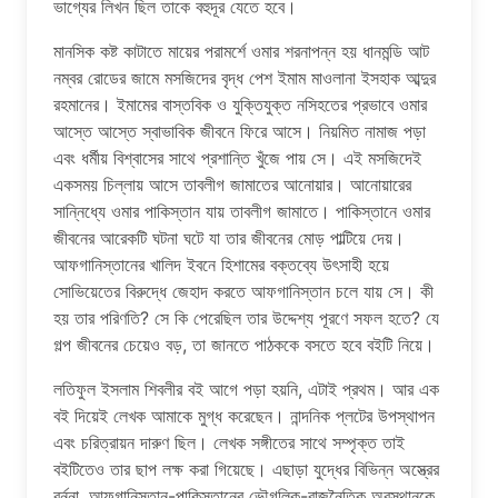
ভাগ্যের লিখন ছিল তাকে বহুদূর যেতে হবে।
মানসিক কষ্ট কাটাতে মায়ের পরামর্শে ওমার শরনাপন্ন হয় ধানমন্ডি আট
নম্বর রোডের জামে মসজিদের বৃদ্ধ পেশ ইমাম মাওলানা ইসহাক আব্দুর
রহমানের। ইমামের বাস্তবিক ও যুক্তিযুক্ত নসিহতের প্রভাবে ওমার
আস্তে আস্তে স্বাভাবিক জীবনে ফিরে আসে। নিয়মিত নামাজ পড়া
এবং ধর্মীয় বিশ্বাসের সাথে প্রশান্তি খুঁজে পায় সে। এই মসজিদেই
একসময় চিল্লায় আসে তাবলীগ জামাতের আনোয়ার। আনোয়ারের
সান্নিধ্যে ওমার পাকিস্তান যায় তাবলীগ জামাতে। পাকিস্তানে ওমার
জীবনের আরেকটি ঘটনা ঘটে যা তার জীবনের মোড় পাল্টিয়ে দেয়।
আফগানিস্তানের খালিদ ইবনে হিশামের বক্তব্যে উৎসাহী হয়ে
সোভিয়েতের বিরুদ্ধে জেহাদ করতে আফগানিস্তান চলে যায় সে। কী
হয় তার পরিণতি? সে কি পেরেছিল তার উদ্দেশ্য পূরণে সফল হতে? যে
গল্প জীবনের চেয়েও বড়, তা জানতে পাঠককে বসতে হবে বইটি নিয়ে।
লতিফুল ইসলাম শিবলীর বই আগে পড়া হয়নি, এটাই প্রথম। আর এক
বই দিয়েই লেখক আমাকে মুগ্ধ করেছেন। নান্দনিক প্লটের উপস্থাপন
এবং চরিত্রায়ন দারুণ ছিল। লেখক সঙ্গীতের সাথে সম্পৃক্ত তাই
বইটিতেও তার ছাপ লক্ষ করা গিয়েছে। এছাড়া যুদ্ধের বিভিন্ন অস্ত্রের
বর্ননা, আফগানিস্তান-পাকিস্তানের ভৌগলিক-রাজনৈতিক অবস্থানকে