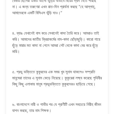
বেকার ছেলেরা একটি ভালো ভুঁড়ির অভাবে বিয়ের স্বাদ নিতে পারছে
না। এ জন্য তরুণেরা এখন রাত-দিন প্রার্থনা করছে “হে আল্লাহ্,
আমাদেরকে একটি বিসিএস ভুঁড়ি দাও।”
৪. ব্যাঙ যেখানেই বাস করে সেখানেই কাদা তৈরি করে। আমরাও তাই
করি। আমাদের জাতীয় ক্রিয়াকর্মের নাম-কাদা ছোঁড়াছুড়ি। কারো গায়ে
ছুঁড়ে মারার মত কাদা না পেলে আমরা পেট থেকে কাদা বের করে ছুঁড়ে
মারি।
৫. প্রভু ভক্তিতে কুকুরদের এক সময় খুব সুনাম থাকলেও সম্প্রতি
মানুষেরা তাদের এ সুনাম কেড়ে নিয়েছে। কুকুরেরা লক্ষ্য করেছে পৃথিবীর
কিছু কিছু এলাকায় মানুষ প্রভুভক্তিতে কুকুরদেরও ছাড়িয়ে গেছে।
৬. বাংলাদেশে নারী ও গাভীর পর যে প্রাণীটি এখন সবচেয়ে নিরীহ জীবন
যাপন করছে, তার নাম শিক্ষক।