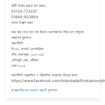
বইটি অর্ডার করতে কল করুন:
01733-773337
01840-953954
অথবা ইনবক্স করুন
আর যারা দেখে শুনে বই কিনতে ভালোবাসেন তাঁরা চলে আসুননা
আমাদের বুকশপে–
আদর্শলিপি
বি-৩৫, কনকর্ড এম্পোরিয়াম
শপিং কমপ্লেক্স, ২৫৩-২৫৪
এলিফ্যান্ট রোড, কাঁটাবন
ঢাকা-১২০৫
আদর্শলিপি প্রকাশিত ও পরিবেশিত অন্যান্য বইয়ের জন্য :
https://www.facebook.com/AdarshalipiProkashon
#আত্মপরিচয়ের সন্ধানে বাঙালি মুসলমান