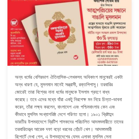
অন্য ধর্মের বেশিরভাগ ঐতিহাসিক-লেখকসহ অধিকাংশ মানুষেরই একটা
অন্ধ ধারণা যে, মুসলমান মানেই সন্ত্রাসী, রক্তপিপাসু। তরবারির
জোরেই তারা বিশ্বের নানা ধর্মের মানুষকে ইসলাম গ্রহণে বাধ্য
করেছে। তবে এদের মধ্যে যাঁরা একটু নিরপেক্ষ মন নিয়ে চিন্তা-ভাবনা
করেন, তাঁরা লক্ষ্য করলেন, বাংলাদেশ এবং পশ্চিমবাংলায় কেন এবং
কীভাবে মুসলিম সংখ্যাগরিষ্ঠ দেশে পরিণত হলো। ১৯০১ খ্রিষ্টাব্দে
ভারতীয় উপমহাদেশে ব্রিটিশ শাসকদের পরিচালিত আদমশুমারীতে তাদের
তরবারিতত্ত্ব আরেক দফা বড়ো ধরনের হোঁচট খেল। আদমশুমারী
রিপোর্টে দেখা গেল, এ উপমহাদেশের যেসব এলাকা মুসলিম সেনা