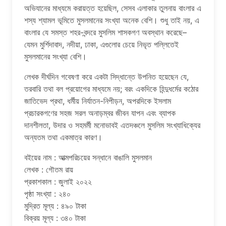
অভিযানের মাধ্যমে করায়ত্ত হয়েছিল, সেসব এলাকার তুলনায় বাংলার এ
শস্য শ্যামল ভূমিতে মুসলমানের সংখ্যা অনেক বেশি। শুধু তাই নয়, এ
বাংলার যে সমস্ত শহর-বন্দরে মুসলিম শাসকগণ অবস্থান করেছে–
যেমন মুর্শিদাবাদ, নদীয়া, ঢাকা, এগুলোর চেয়ে নিভৃত পল্লিতেই
মুসলমানের সংখ্যা বেশি।
লেখক দীর্ঘদিন গবেষণা করে একটা সিদ্ধান্তে উপনিত হয়েছেন যে,
তরবারি তথা বল প্রয়োগের মাধ্যমে নয়; বরং একদিকে হিন্দুধর্মের কঠোর
জাতিভেদ প্রথা, ধর্মীয় নির্যাতন-নিপীড়ন, অপরদিকে ইসলাম
প্রচারকগণের সহজ সরল অনাড়ম্বর জীবন যাপন এবং ব্যাপক
দানশীলতা, উদার ও সহমর্মী মনোভাবই এতদঞ্চলে মুসলিম সংখ্যাধিক্যের
অন্যতম তথা একমাত্র কারণ।
বইয়ের নাম : আত্মপরিচয়ের সন্ধানে বাঙালি মুসলমান
লেখক : গৌতম রায়
প্রকাশকাল : জুলাই ২০২২
পৃষ্ঠা সংখ্যা : ২৪০
মুদ্রিত মূল্য : ৪৯০ টাকা
বিক্রয় মূল্য : ৩৪০ টাকা