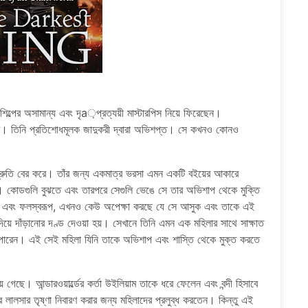
ার শিল্পের অসামান্য এবং দৃa়প্রত্যয়ী মাস্টারপিস নিয়ে ফিরেছেন।
 শিকার। তিনি প্রতিশোধমূলক জাদুকরী দ্বারা অভিশপ্ত। সে কখনও কোনও
রুতি বের করে। তাঁর জন্য একমাত্র ভরসা এমন একটি বইয়ের আকারে
ছে। কোডগুলি বুঝতে এবং তারপরে সেগুলি ভেঙে সে তার অভিশাপ থেকে মুক্তি
্ষম এবং ফলস্বরূপ, এখনও কেউ অপেক্ষা করছে যে সে আসুক এবং তাকে এই
য়ে দাঁড়ানোর দণ্ড দেওয়া হয়। সেখানে তিনি এমন এক মহিলার সাথে সাক্ষাত
ে পারেন। এই সেই মহিলা যিনি তাকে অভিশাপ এবং শাস্তি থেকে মুক্ত করতে
েছে। আন্ডারওয়ার্ল্ডের কর্তা উইলিয়াম তাকে ধরে ফেলেন এবং বন্দী হিসাবে
ার লালসার তৃষ্ণা নিবারণ করার জন্য মহিলাদের প্রলুব্ধ করতেন। কিন্তু এই