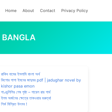
Home
About
Contact
Privacy Policy
N BANGLA
রাকিব নামের ইসলামি বাংলা অর্থ
কিশোর পাশা ইমনের জাদুঘর pdf | jadughar novel by
kishor pasa emon
পাণ্ডুলিপির শেষ পৃষ্ঠা – পায়েল রায় পার্থ
ইলম অর্জনের ক্ষেত্রে তাকওয়ার গুরুত্ব!
শির্ক মিশ্রিত উৎসব !