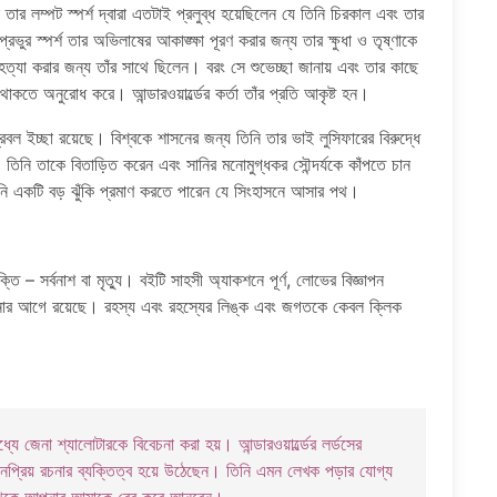
র লম্পট স্পর্শ দ্বারা এতটাই প্রলুব্ধ হয়েছিলেন যে তিনি চিরকাল এবং তার
ভুর স্পর্শ তার অভিলাষের আকাঙ্ক্ষা পূরণ করার জন্য তার ক্ষুধা ও তৃষ্ণাকে
, হত্যা করার জন্য তাঁর সাথে ছিলেন। বরং সে শুভেচ্ছা জানায় এবং তার কাছে
কতে অনুরোধ করে। আন্ডারওয়ার্ল্ডের কর্তা তাঁর প্রতি আকৃষ্ট হন।
বল ইচ্ছা রয়েছে। বিশ্বকে শাসনের জন্য তিনি তার ভাই লুসিফারের বিরুদ্ধে
া। তিনি তাকে বিতাড়িত করেন এবং সানির মনোমুগ্ধকর সৌন্দর্যকে কাঁপতে চান
ানি একটি বড় ঝুঁকি প্রমাণ করতে পারেন যে সিংহাসনে আসার পথ।
ি – সর্বনাশ বা মৃত্যু। বইটি সাহসী অ্যাকশনে পূর্ণ, লোভের বিজ্ঞাপন
নার আগে রয়েছে। রহস্য এবং রহস্যের লিঙ্ক এবং জগতকে কেবল ক্লিক
যে জেনা শ্যালোটারকে বিবেচনা করা হয়। আন্ডারওয়ার্ল্ডের লর্ডসের
ধিক জনপ্রিয় রচনার ব্যক্তিত্ব হয়ে উঠেছেন। তিনি এমন লেখক পড়ার যোগ্য