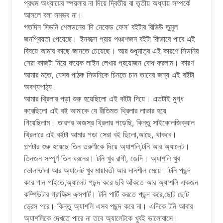
প্রথম অধ্যায়ের স্পয়লার না দিয়ে দ্বিতীয় বা তৃতীয় অধ্যায় সম্পর্কে
আসলে বলা সম্ভব না।
গতদিন সিডনি শেলডনের ‘দি নেকেড ফেস’ ব‌ইটার রিভিউ তুমুল
জনপ্রিয়তা পেয়েছে। ইনবক্সে প্রায় পঞ্চাশজন ব‌ইটা কিভাবে পাবে এই
বিষয়ে আমার কাছে জানতে চেয়েছে। আর শুধুমাত্র এই কারণে সিডনির
সেরা কাজটা নিয়ে কয়েক লাইন লেখার প্রয়োজন বোধ করলাম। কারণ
আমার মতে, যেসব পাঠক সিডনিকে চিনতে চান তাদের জন্য এই ব‌ইটা
অবশ্যপাঠ্য।
আমার থ্রিলার পড়া শুরু হয়েছিলো এই ব‌ইটা দিয়ে। এতটাই মুগ্ধ
করেছিলো এই ব‌ই আমাকে যে রীতিমত থ্রিলার লাভার হয়ে
গিয়েছিলাম। তারপর অজস্র থ্রিলার পড়েছি, কিন্তু সাইকোলজিক্যাল
থ্রিলারে এই ব‌ইটা আমার পড়া সেরা ব‌ই ছিলো,আছে, থাকবে।
গল্পটার শুরু হয়েছে তিন তরুণীকে দিয়ে অ্যাশলি,টনি আর অ্যালেট।
তিনজন সম্পূর্ণ তিন ধরনের। টনি খুব রাগী, জেদি। অ্যাশলি খুব
ভোলাভালা আর অ্যালেট খুব মায়াবতী আর দানশীল মেয়ে। টনি পছন্দ
করে গান গাইতে,অ্যালেট পছন্দ করে ছবি আঁকতে আর অ্যাশলি একজন
কম্পিউটার গ্রাফিক্স এক্সপার্ট। টনি পার্টি করতে পছন্দ করে,ছোট ছোট
ড্রেস পরে। কিন্তু অ্যাশলি এসব পছন্দ করে না। এদিকে টনি আবার
অ্যাশলিকে দেখতে পারে না তবে অ্যালেটকে খুব‌ই ভালোবাসে।