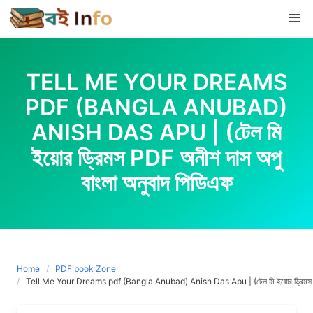
Skip
to
content
TELL ME YOUR DREAMS
PDF (BANGLA ANUBAD)
ANISH DAS APU | (টেল মি
ইয়োর ড্রিমস PDF অনীশ দাস অপু
বাংলা অনুবাদ পিডিএফ
Home
PDF book Zone
Tell Me Your Dreams pdf (Bangla Anubad) Anish Das Apu | (টেল মি ইয়োর ড্রিমস pdf 