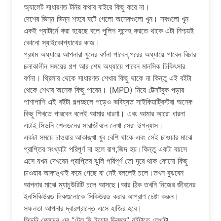
অ্যালেট সাধারণত টনির কথার বাইরে কিছু করে না।
দেশের ভিন্ন ভিন্ন শহরে ঘটে গেলো অনেকগুলো খুন। সবগুলো খুন
এক‌ই প্যাটার্নে করা হয়েছে বলে পুলিশ সন্দেহ করতে থাকে এটা নিশ্চয়ই
কোনো স্যাইকোপ্যাথের কাজ।
প্রথম অধ্যায়ে আপনারা খুনের বর্ণনা পাবেন,পরের অধ্যায়ে পাবেন বিচার
চলাকালীন সময়ের গল্প আর শেষ অধ্যায়ে পাবেন মানসিক চিকিৎসার
বর্ণনা। থ্রিলার থেকে সাধারণত শেখার কিছু থাকে না কিন্তু এই ব‌ইটা
থেকে শেখার অনেক কিছু পাবেন। (MPD) নিয়ে টেক্সটবুক পড়ার
পাশাপাশি এই ব‌ইটা গল্পচ্ছলে পড়েও ভবিষ্যত সাইকিয়াট্রিস্টরা অনেক
কিছু শিখতে পারবেন বলেই আমার ধারণা। এবং আমার আরো ধারনা
এটাই সিডনি শেলডনের সারাজীবনে লেখা সেরা উপন্যাস।
একটা সময়ে চাওয়ার আকাঙ্খা খুব বেশি থাকে এবং সেই চাওয়ার মাঝে
প্রাপ্তির সংখ্যাটা পরিপূর্ণ না হলে রাগ,জিদ হয়।কিন্তু একটা বয়সে
এসে যখন দেখবেন প্রাপ্তির ঝুলি পরিপূর্ণ তো দূরে থাক কোনো কিছু
চাওয়ার আকাঙ্খাই কমে গেছে বা নেই বললেই চলে।তখন বুঝবেন
আপনার মাঝে ম্যাচুউরিটি চলে আসছে।আর ঠিক তখনি নিজের জীবনের
ইনসিকিউরড দিকগুলোকে সিকিউরড করার আপ্রাণ চেষ্টা করুন।
সফলতা আপনার দ্বারপ্রান্তে এসে হাজির হবে।
সিডনি শেলডন এর “টেল মি ইয়োর ড্রিমস” বইটাতে লেখাটা