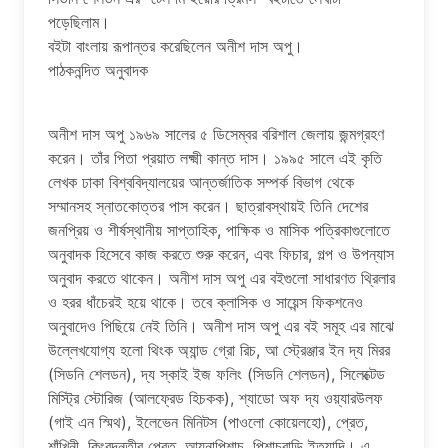
পড়েছিলাম।
বইটা বাংলায় রূপান্তর করেছিলেন অনীশ দাস অপু।
পাঠকনন্দিত অনুবাদক
অনীশ দাস অপু ১৯৬৯ সালের ৫ ডিসেম্বর বরিশাল জেলায় জন্মগ্রহণ
করেন। তাঁর পিতা প্রয়াত লক্ষ্মী কান্ত দাস। ১৯৯৫ সালে এই কৃতি
লেখক ঢাকা বিশ্ববিদ্যালয়ের আন্তর্জাতিক সম্পর্ক বিভাগ থেকে
সম্মানসহ স্নাতকোত্তর পাস করেন। ছাত্রাবস্থায়ই তিনি দেশের
জনপ্রিয় ও শীর্ষস্থানীয় সাপ্তাহিক, পাক্ষিক ও মাসিক পত্রিকাগুলোতে
অনুবাদক হিসেবে কাজ করতে শুরু করেন, এবং ফিচার, গল্প ও উপন্যাস
অনুবাদ করতে থাকেন। অনীশ দাস অপু এর বইগুলো সাধারণত থ্রিলার
ও হরর ধাঁচেরই হয়ে থাকে। তবে ক্লাসিক ও সায়েন্স ফিকশনেও
অনুবাদেও পিছিয়ে নেই তিনি। অনীশ দাস অপু এর বই সমূহ এর মাঝে
উল্লেখযোগ্য হলো থিংক অ্যান্ড গ্রো রিচ, আ স্ট্রেঞ্জার ইন দ্য মিরর
(সিডনি শেলডন), দ্য স্কাই ইজ ফলিং (সিডনি শেলডন), সিলেক্টেড
মিস্ট্রি স্টোরিজ (আলফ্রেড হিচকক), শ্যাডো অফ দ্য ওয়্যারউলফ
(গাই এন স্মিথ), ইলেভেন মিনিটস (পাওলো কোয়েলহো), প্রেত,
শাঁখিনী, কিংবদন্তীর প্রেত, আয়নাপিশাচ, পিশাচবাড়ি ইত্যাদি। এ