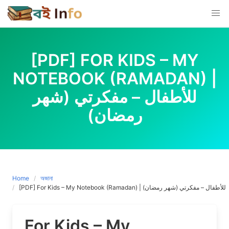
Skip
to
content
[PDF] FOR KIDS – MY
NOTEBOOK (RAMADAN) |
للأطفال – مفكرتي (شهر
رمضان)
Home
অজানা
[PDF] For Kids – My Notebook (Ramadan) | للأطفال – مفكرتي (شهر رمضان)
For Kids – My