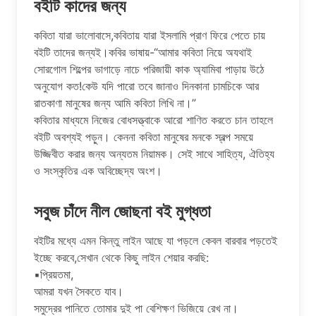
বইটি কাদের জন্য
কবিতা যারা ভালোবাসে,কবিতায় যারা ইসলামি প্রাণ ফিরে পেতে চায়
বইটি তাদের জন্যই।কবির ভাষায়-“আমার কবিতা নিয়ে অযথাই
সোরগোল শিল্পের ভাগাড়ে নাচে পরিজায়ী কাক অ্যামিবা পাড়ায় উঠে
অনুযোগ কত!কেউ যদি পারো তবে জানাও দিনকানা চামচিকে আর
রাতকাণা মানুষের জন্য আমি কবিতা লিখি না।”
কবিতার মাধ্যমে নিজের বোধসত্ত্বাকে আরো শাণিত করতে চান তাহলে
বইটি অবশ্যই পড়ুন। কেননা কবিতা মানুষের মনকে স্বল্প সময়ে
উজ্জিবীত করার জন্য অন্যতম নিয়ামক। সেই সাথে সাহিত্য, ঐতিহ্য
ও সংস্কৃতির এক অবিচ্ছেদ্য অংশ।
সবুজ চাঁদে নীল জোছনা বই মুগ্ধতা
বইটির মধ্যে এমন কিন্তু লাইন আছে যা পড়লে কেবল বারবার পড়তেই
ইচ্ছে করবে,সেখান থেকে কিছু লাইন শেয়ার করছি:
▪প্রিয়তমা,
আমরা যখন সৈকতে যাব।
সমুদ্রের পানিতে তােমার দুই পা বেশিক্ষণ ভিজিয়ে রেখ না।