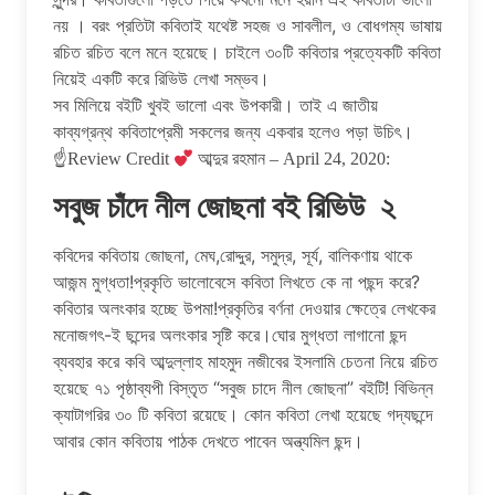
নয় । বরং প্রতিটা কবিতাই যথেষ্ট সহজ ও সাবলীল, ও বোধগম্য ভাষায়
রচিত রচিত বলে মনে হয়েছে। চাইলে ৩০টি কবিতার প্রত্যেকটি কবিতা
নিয়েই একটি করে রিভিউ লেখা সম্ভব।
সব মিলিয়ে বইটি খুবই ভালো এবং উপকারী। তাই এ জাতীয়
কাব্যগ্রন্থ কবিতাপ্রেমী সকলের জন্য একবার হলেও পড়া উচিৎ।
☝
Review Credit
আব্দুর রহমান – April 24, 2020:
সবুজ চাঁদে নীল জোছনা বই রিভিউ ২
কবিদের কবিতায় জোছনা, মেঘ,রোদ্দুর, সমুদ্র, সূর্য, বালিকণায় থাকে
আজন্ম মুগ্ধতা!প্রকৃতি ভালোবেসে কবিতা লিখতে কে না পছন্দ করে?
কবিতার অলংকার হচ্ছে উপমা!প্রকৃতির বর্ণনা দেওয়ার ক্ষেত্রে লেখকের
মনোজগৎ-ই ছন্দের অলংকার সৃষ্টি করে।ঘোর মুগ্ধতা লাগানো ছন্দ
ব্যবহার করে কবি আব্দুল্লাহ মাহমুদ নজীবের ইসলামি চেতনা নিয়ে রচিত
হয়েছে ৭১ পৃষ্ঠাব্যপী বিস্তৃত “সবুজ চাদে নীল জোছনা” বইটি! বিভিন্ন
ক্যাটাগরির ৩০ টি কবিতা রয়েছে। কোন কবিতা লেখা হয়েছে গদ্যছন্দে
আবার কোন কবিতায় পাঠক দেখতে পাবেন অন্ত্যমিল ছন্দ।