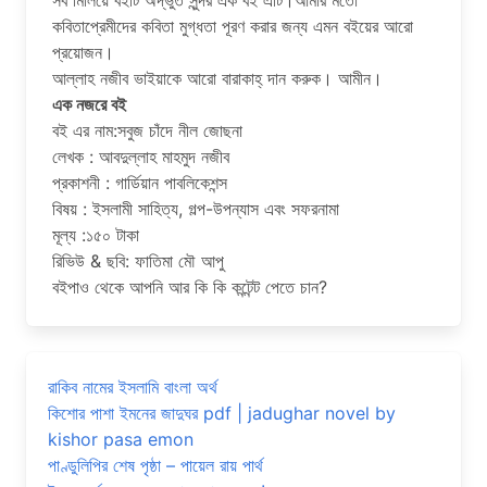
কবিতাপ্রেমীদের কবিতা মুগ্ধতা পূরণ করার জন্য এমন বইয়ের আরো
প্রয়োজন।
আল্লাহ নজীব ভাইয়াকে আরো বারাকাহ্ দান করুক। আমীন।
এক নজরে বই
বই এর নাম:সবুজ চাঁদে নীল জোছনা
লেখক : আবদুল্লাহ মাহমুদ নজীব
প্রকাশনী : গার্ডিয়ান পাবলিকেশন্স
বিষয় : ইসলামী সাহিত্য, গল্প-উপন্যাস এবং সফরনামা
মূল্য :১৫০ টাকা
রিভিউ & ছবি: ফাতিমা মৌ আপু
বইপাও থেকে আপনি আর কি কি কন্টেন্ট পেতে চান?
রাকিব নামের ইসলামি বাংলা অর্থ
কিশোর পাশা ইমনের জাদুঘর pdf | jadughar novel by
kishor pasa emon
পাণ্ডুলিপির শেষ পৃষ্ঠা – পায়েল রায় পার্থ