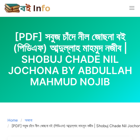
Skip
to
content
[PDF] সবুজ চাঁদে নীল জোছনা বই
(পিডিএফ) আব্দুল্লাহ মাহমুদ নজীব |
SHOBUJ CHADE NIL
JOCHONA BY ABDULLAH
MAHMUD NOJIB
Home
অজানা
[PDF] সবুজ চাঁদে নীল জোছনা বই (পিডিএফ) আব্দুল্লাহ মাহমুদ নজীব | Shobuj Chade Nil 