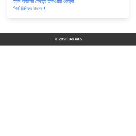
ইলম অর্জনের ক্ষেত্রে তাকওয়ার গুরুত্ব!
শির্ক মিশ্রিত উৎসব !
© 2026 Boi info