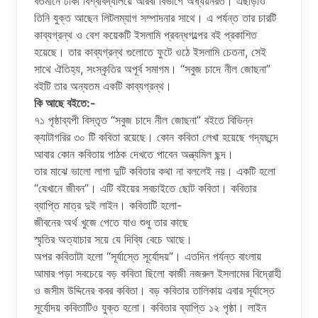
বর্তমানে ঢাকা বিশ্ববিদ্যালয়ে আরবী বিভাগে অধ্যয়নরত। এছাড়াও
তিনি যুক্ত আছেন লিটলম্যাগ সম্পাদনার সাথে। এ পর্যন্ত তার চারটি
কাব্যগ্রন্থ ও বেশ কয়েকটি ইসলামি প্রবন্ধগল্পের বই প্রকাশিত
হয়েছে। তার কাব্যগ্রন্থ গুলোতে ফুটে ওঠে ইসলামি চেতনা, সেই
সাথে ঐতিহ্য, সংস্কৃতির অপূর্ব সমাগম। “সবুজ চাদে নীল জোছনা”
বইটি তার অন্যতম একটি কাব্যগ্রন্থ।
কি আছে বইতে:-
৭১ পৃষ্ঠাব্যপী বিস্তৃত “সবুজ চাদে নীল জোছনা” বইতে বিভিন্ন
ক্যাটাগরির ৩০ টি কবিতা রয়েছে। কোন কবিতা লেখা হয়েছে গদ্যছন্দে
আবার কোন কবিতায় পাঠক দেখতে পাবেন অন্ত্যমিল ছন্দ।
তার মাঝে ভালো লাগা দুটি কবিতার কথা না বললেই নয়। একটি হলো
“যেখানে জীবন”। এটি বইয়ের সবচাইতে ছোট কবিতা। কবিতার
ব্যাপ্তি মাত্র দুই লাইন। কবিতাটি হলো-
জীবনের অর্থ খুজে পেতে যাও শুধু তার কাছে
স্মৃতির অত্যাচার সয়ে যে দিব্যি বেচে আছে।
অপর কবিতাটা হলো “সূর্যাস্তে সূর্যোদয়”। এতদিন পর্যন্ত বাংলায়
আমার পড়া সবচেয়ে বড় কবিতা ছিলো কাজী নজরুল ইসলামের বিদ্রোহী
ও জসীম উদ্দিনের কবর কবিতা। বড় কবিতার তালিকায় এবার সূর্যাস্তে
সূর্যোদয় কবিতাটিও যুক্ত হলো। কবিতার ব্যাপ্তি ১২ পৃষ্ঠা। লাইন