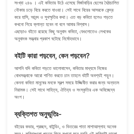
সংখ্যা ২৪৬ । এই কবিতায় উঠে এসেছে মির্জাবাড়ির ছেলের বৈঠাচালিত
নৌকায় চড়ে বিয়ে করতে যাওয়া। সেই সাথে বিয়ের আসরকে কেন্দ্র
করে হাসি, আনন্দ ও সুখস্মৃতির কথা। এত বড় কবিতা হলেও পড়তে
কখনো গিয়ে ক্লান্ত হবেন না বলে আমার বিশ্বাস।
এছাড়াও বইতে রয়েছে কিছু অনুবাদ কবিতা, যেগুলোতেও লেখকের
অনুবাদক সত্ত্বার প্রকাশ ঘটেছে নির্মোহভাবে।
বইটি কারা পড়বেন, কেন পড়বেন?
আপনি যদি কবিতা পড়তে ভালোবাসেন, কবিতার মাধ্যমে নিজের
বোধসত্ত্বাকে আরো শাণিত করতে চান তাহলে বইটি অবশ্যই পড়ুন।
কেননা কবিতা মানুষের মনকে স্বল্প সময়ে উজ্জিবীত করার জন্য অন্যতম
নিয়ামক। সেই সাথে সাহিত্য, ঐতিহ্য ও সংস্কৃতির এক অবিচ্ছেদ্য
অংশ।
ব্যক্তিগত অনুভূতিঃ-
বইয়ের কভার, প্রচ্ছদ, বাইন্ডিং, ও ভিতরের পাতা মাশাআল্লাহ অনেক
সুন্দর। কবিতাগুলো পড়তে গিয়ে কখনো মনে হয়নি এই কবিতাটা ভালো