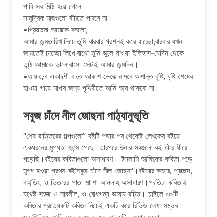
পানি সব মিষ্টি হয়ে গেলে
সামুদ্রিক মাছগুলাে বাঁচতে পারবে না।
▪প্রিয়তমা আমাকে বললো,
আমার জন্মতারিখ নিয়ে তুমি বারবার প্রশ্নই করে যাচ্ছো,বারবার যখন
জানতেই চাচ্ছো লিখে রাখো তুমি ভুলে যাওয়া ইতিহাস-যেদিন থেকে
তুমি আমাকে ভালোবাসো সেটাই আমার জন্মদিন।
▪আষাঢ়ের একাদশী রাতে আকাশ ভেঙে নামবে অশান্ত বৃষ্টি, বৃষ্টি শেষের
হাওয়া গায়ে মাখার জন্য পৃথিবীতে আমি আর থাকবো না।
সবুজ চাঁদে নীল জোছনা পাঠ্যানুভূতি
“শেষ রাত্তিরের গল্পগুলো” বইটি পড়ার পর থেকেই লেখকের বইয়ে
একধরনের মুগ্ধতা জন্মে গেছে।তারপরে উনার সবগুলো বই ধীরে ধীরে
পড়েছি।বইয়ের কবিতাগুলো অসাধারণ। ইসলামি আঙ্গিকের কবিতা পড়ে
মুগ্ধ হওয়া প্রথম বই’সবুজ চাঁদে নীল জোছনা’।বইয়ের কভার, প্রচ্ছদ,
বাইন্ডিং, ও ভিতরের পাতা মা শা আল্লাহ অসাধারণ।প্রতিটা কবিতাই
যথেষ্ট সহজ ও সাবলীল, ও বোধগম্য ভাষায় রচিত। চাইলে ৩০টি
কবিতার প্রত্যেকটি কবিতা নিয়েই একটি করে রিভিউ লেখা সম্ভব।
সব মিলিয়ে বইটি অদ্ভুত সুন্দর এক বই এটি।আমার মতো