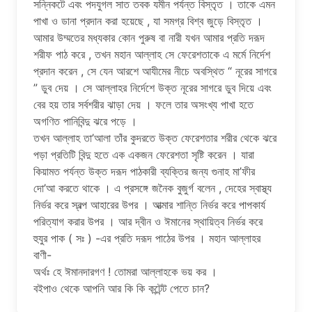
সন্নিকটে এবং পদযুগল সাত তবক যমীন পর্যন্ত বিস্তৃত । তাকে এমন
পাখা ও ডানা প্রদান করা হয়েছে , যা সমগ্র বিশ্ব জুড়ে বিস্তৃত ।
আমার উম্মতের মধ্যকার কোন পুরুষ বা নারী যখন আমার প্রতি দরূদ
শরীফ পাঠ করে , তখন মহান আল্লাহ সে ফেরেশতাকে এ মর্মে নির্দেশ
প্রদান করেন , সে যেন আরশে আযীমের নীচে অবস্থিত “ নূরের সাগরে
” ডুব দেয় । সে আল্লাহর নির্দেশে উক্ত নূরের সাগরে ডুব দিয়ে এবং
বের হয় তার সর্বশরীর ঝাড়া দেয় । ফলে তার অসংখ্য পাখা হতে
অগণিত পানিবিন্দু ঝরে পড়ে ।
তখন আল্লাহ তা’আলা তাঁর কুদরতে উক্ত ফেরেশতার শরীর থেকে ঝরে
পড়া প্রতিটি বিন্দু হতে এক একজন ফেরেশতা সৃষ্টি করেন । যারা
কিয়ামত পর্যন্ত উক্ত দরূদ পাঠকারী ব্যক্তির জন্য গুনাহ মা’ফীর
দো’আ করতে থাকে । এ প্রসঙ্গে জনৈক বুজুর্গ বলেন , দেহের স্বাস্থ্য
নির্ভর করে স্বল্প আহারের উপর । আত্মার শান্তি নির্ভর করে পাপকার্য
পরিত্যাগ করার উপর । আর দ্বীন ও ঈমানের স্থায়িত্ব নির্ভর করে
হুযুর পাক ( সঃ ) -এর প্রতি দরূদ পাঠের উপর । মহান আল্লাহর
বাণী-
অর্থঃ হে ঈমানদারগণ ! তোমরা আল্লাহকে ভয় কর ।
বইপাও থেকে আপনি আর কি কি কন্টেন্ট পেতে চান?