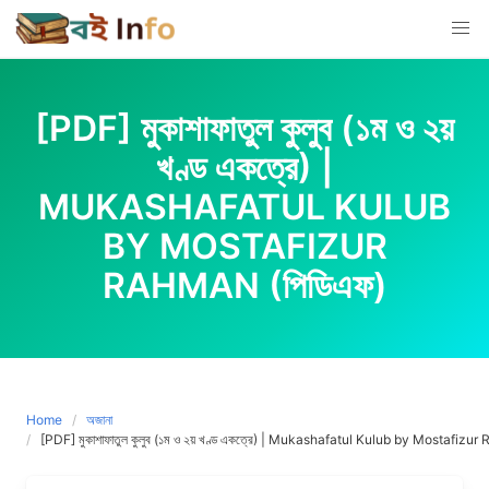
Skip
to
content
[PDF] মুকাশাফাতুল কুলুব (১ম ও ২য়
খণ্ড ‍একত্রে) |
MUKASHAFATUL KULUB
BY MOSTAFIZUR
RAHMAN (পিডিএফ)
Home
অজানা
[PDF] মুকাশাফাতুল কুলুব (১ম ও ২য় খণ্ড ‍একত্রে) | Mukashafatul Kulub by Mostafizur