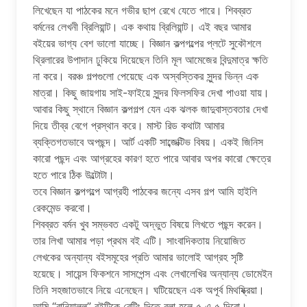
লিখেছেন যা পাঠকের মনে গভীর ছাপ রেখে যেতে পারে। শিবব্রত
বর্মনের লেখনী ব্রিলিয়ান্ট। এক কথায় ব্রিলিয়ান্ট। এই বছর আমার
ব‌ইয়ের ভাগ্য বেশ ভালো যাচ্ছে। বিজ্ঞান কল্পগল্পের প্লটে সুকৌশলে
থ্রিলারের উপাদান ঢুকিয়ে দিয়েছেন তিনি মূল আমেজের বিন্দুমাত্র ক্ষতি
না করে। বরঞ্চ গল্পগুলো পেয়েছে এক অস্বস্তিকর সুন্দর ভিন্ন এক
মাত্রা‌। কিছু জায়গায় সাই-ফাইয়ে সুন্দর ফিলসফির দেখা পাওয়া যায়‌।
আবার কিছু স্থানে বিজ্ঞান কল্পগল্প যেন এক ঝলক জাদুবাস্তবতার দেখা
দিয়ে তীব্র বেগে প্রস্থান করে। মাস্ট রিড কথাটা আমার
ব্যক্তিগতভাবে অপছন্দ। আর্ট একটি সাব্জেক্টিভ বিষয়। এক‌ই জিনিস
কারো পছন্দ এবং আগ্রহের কারণ হতে পারে আবার অপর কারো ক্ষেত্রে
হতে পারে ঠিক উল্টোটা।
তবে বিজ্ঞান কল্পগল্পে আগ্রহী পাঠকের জন্যে এসব গল্প আমি হাইলি
রেকমেন্ড করবো।
শিবব্রত বর্মন খুব সম্ভবত একটু অদ্ভুত বিষয়ে লিখতে পছন্দ করেন।
তার লিখা আমার পড়া প্রথম ব‌ই এটি। সাংবাদিকতায় নিয়োজিত
লেখকের অন্যান্য ব‌ইসমূহের প্রতি আমার ভালোই আগ্রহ সৃষ্টি
হয়েছে। সায়েন্স ফিকশনে সাসপেন্স এবং লেখালেখির অন্যান্য ডোমেইন
তিনি সহজাতভাবে নিয়ে এনেছেন। ঘটিয়েছেন এক অপূর্ব মিথষ্ক্রিয়া।
আমি “বানিয়ালুলু” ব‌ইটিকে রেটিং দিতে বলা হলে ৫ এ ৫ দিবো।