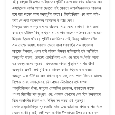
ব‌ই। সায়েন্স ফিকশনে ভবিষ্যতের পৃথিবীর নামে সাধারণত বর্তমানের এক
এক্সটেন্ডেড ভার্শন আমরা দেখতে পাই যেখানে আশ্চর্যজনকভাবে মানবমন
রয়ে যায় অনেক সময় মধ্যযুগীয় কালে। ডিস্টোপিয়ান এক সময় সাই-
ফাই লেখকরা অনেকসময় আমাদের উপহার দেন‌‌।
শিবব্রত বর্মন অবশ্য এসবের ধারকাছ দিয়ে যেতে চাননি। তিনি রচনা
করেছেন মৌলিক কিছু আখ্যান যা যেকোন সচেতন পাঠকের মনে ভাবনা-
চিন্তার উন্মেষ ঘটাবে। পৃথিবীর মানচিত্রে নেই কিন্তু অস্তিত্বশীল
এক দেশের রহস্য, সবসময় জেগে থাকা স্বপ্নহীন এক রহস্যময়
মানুষের দিনকাল, এক‌ই ছবি আঁকায় নিমগ্ন মাল্টিভার্সের দুই আর্টিস্টের
অন্তর্গত যাতনা, রোবটের রোবটাধিকার এবং এর সাথে সংশ্লিষ্ট আরো
বড় রহস্যভেদের প্রচেষ্টা, একজনের কবিতা পান্ডুলিপি বাসায় থাকা
অবস্থায় এক‌ই লেখা চুরি করে আরেক কবির বিখ্যাত বনে যাওয়া,
অদ্ভুত এবং ভীতিকর এক বাগানে ফুল-ফল, লতা-পাতা হিসেবে আসছে
বিশ্বের তাবৎ তথ্যভান্ডার, চট্টগ্রামের বহির্নোঙরে ঘটে যাওয়া
প্রকৃতিবিরুদ্ধ ঘটনা, মানুষের দেহঘড়ির ছন্দপতন, বুলগাশেম নামের
পাগলা বিজ্ঞানীর স্বপ্নপূরণ, এবং একজন লেখকের শেষ তিন উপন্যাসে
ঘিরে অভাবনীয় বিতর্ক এবং মিস্ট্রি সব আছে এই গ্রন্থে।
লেখক মাত্রাতিরিক্ত গ্যাজেটের বর্ননা এবং বর্তমানের বর্ধিত রূপের দিকে
তেমন যাননি। সাই-ফাই গল্পে মানবিক উপাদানের উপর ভর করে গল্প