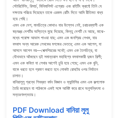
স্টোরিটেলিং, রিসার্চ, মিনিমালিস্ট এপ্রোচ এবং রাইটিং ক্রাফ্টে তিনি যে
দক্ষতার পরিচয় দিয়েছেন তাকে এরকম রেটিং দিতে আমি রীতিমত বাধ্য
হয়ে গেছি।
এমন এক দেশ, মানচিত্রে কোথাও যার উল্লেখ নেই, চরাচরব্যাপী এক
ষড়যন্ত্র দেশটির অস্তিত্ব মুছে দিয়েছে, কিন্তু দেশটি যে আছে, মাঝে-
মধ্যে পরোক্ষ আভাস পাওয়া যায়; এমন এক জনপ্রিয় লেখক, যার
বসবাস অন্য আরেক লেখকের মগজের ভেতরে; এমন এক আপেল, যা
আসলে আপেল নয়—শেক্সপিয়রের সনেট; এমন এক তৈলচিত্র, যা
যৌথভাবে আঁকছেন দুই সমান্তরাল মহাবিশ্বে বসবাসকারী দুজন শিল্পী;
এমন এক কবিতা যা লেখার আগেই চুরি হয়ে গেছে; এমন এক খুনি,
যাকে ধরতে হলে প্রমাণ করতে হবে লোকটা রোবটের ওপর নির্যাতন
চালাত।
বানিয়ালুলু গ্রন্থে শিবব্রত বর্মন বিজ্ঞান ও ফ্যান্টাসির এমন এক কল্পলোক
তৈরি করেছেন যা পাঠককে একই সঙ্গে আবিষ্ট করে রাখে অনুসন্ধিৎসা ও
সন্তরণমগ্নতায়।
PDF Download বানিয়া লুলু