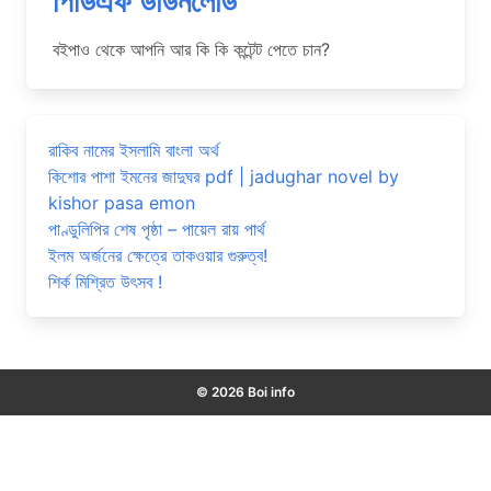
পিডিএফ ডাউনলোড
বইপাও থেকে আপনি আর কি কি কন্টেন্ট পেতে চান?
রাকিব নামের ইসলামি বাংলা অর্থ
কিশোর পাশা ইমনের জাদুঘর pdf | jadughar novel by
kishor pasa emon
পাণ্ডুলিপির শেষ পৃষ্ঠা – পায়েল রায় পার্থ
ইলম অর্জনের ক্ষেত্রে তাকওয়ার গুরুত্ব!
শির্ক মিশ্রিত উৎসব !
© 2026 Boi info