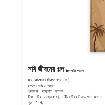
নবি জীবনের গল্প
by আরিফ আজাদ
#২ বেস্টসেলার সীরাতে রাসূল (সা.)
লেখক : আরিফ আজাদ
প্রকাশনী : সমকালীন প্রকাশন
বিষয় : সীরাতে রাসূল (সা.), নবীজির সীরাহ বিষয়ক সেরা বইগুলো
পৃষ্ঠা : 144,