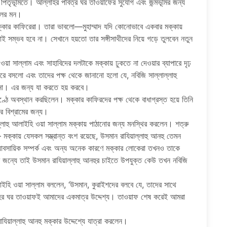
িতৃভূমিতে। আল্লাহর পবিত্র ঘর তাওয়াফের সুযোগ এবং জন্মভূমির জন্য
কলের মন।
্কার কাফিরেরা। তারা ভাবলো—মুহাম্মাদ যদি কোনোভাবে একবার মক্কায়
 সম্ভব হবে না। সেখানে হয়তো তার সঙ্গীসাথীদের নিয়ে গড়ে তুলবেন নতুন
়া সাল্লাম এবং সাহাবিদের দলটাকে মক্কায় ঢুকতে না দেওয়ার ব্যাপারে দৃঢ়
 বসলো এবং তাদের পক্ষ থেকে জানানো হলো যে, নবিজি সাল্লাল্লাহু
 না। এর জন্য যা করতে হয় করবে।
কণ্ঠে অবস্থান করছিলেন। মক্কার কাফিরদের পক্ষ থেকে বাধাগ্রস্ত হয়ে তিনি
র বিশ্রামের জন্য।
ল্লাহু আলাইহি ওয়া সাল্লাম মক্কায় পাঠানোর জন্য মনস্থির করলেন। শত্রু
মক্কায় যেসকল সম্ভ্রান্ত বংশ রয়েছে, উসমান রাযিয়াল্লাহু আনহু তেমন
্যাবসায়িক সম্পর্ক এবং অন্য অনেক কারণে মক্কার লোকেরা তখনও তাকে
র জন্যে তাই উসমান রাযিয়াল্লাহু আনহুর চাইতে উপযুক্ত কেউ তখন নবিজি
আলাইহি ওয়া সাল্লাম বললেন, ‘উসমান, কুরাইশদের বলবে যে, তাদের সাথে
াহর ঘর তাওয়াফই আমাদের একমাত্র উদ্দেশ্য। তাওয়াফ শেষ করেই আমরা
াযিয়াল্লাহু আনহু মক্কার উদ্দেশ্যে যাত্রা করলেন।