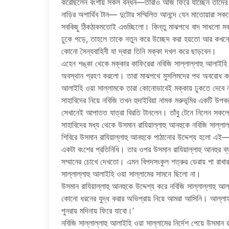
করেছিলেন বংশীয় সকল বন্ধন—তারাও আজ ফিরে যাচ্ছেন তাদের প
নাড়ির অপার্থিব টান— দুটোর সম্মিলিত আনন্দে যেন মাতোয়ারা স
সবকিছু ঠিকঠাকমতোই এগুচ্ছিলো। কিন্তু মাঝপথে বাদ সাধলো মক
ঢুকে পড়ে, তাহলে তাকে নতুন করে উচ্ছেদ করা হয়তো আর কখনোই
কোনো সৈন্যবাহিনী যা দ্বারা তিনি মক্কা দখল করে ছাড়বেন।
এহেন শঙ্কা থেকে মক্কার কাফিরেরা নবিজি সাল্লাল্লাহু আলাইহি ওয
অবস্থান গ্রহণ করলো। তারা মাঝপথে মুসলিমদের পথ অবরোধ করে
আলাইহি ওয়া সাল্লামকে তারা কোনোভাবেই মক্কায় ঢুকতে দেবে
সাহাবিদের নিয়ে নবিজি তখন হুদাইবিয়া নামক মরুভূমির একটি উপ
সেখানেই আপাতত যাত্রা বিরতি টানলেন। তাঁবু টেনে নিলেন সকলে
সাহাবিদের মধ্য থেকে উসমান রাযিয়াল্লাহু আনহুকে নবিজি সাল্লা
শিবিরে উসমান রাযিয়াল্লাহু আনহুকে পাঠানোর উদ্দেশ্য হলো এই— 
একটা বংশের প্রতিনিধি। তার ওপর উসমান রাযিয়াল্লাহু আনহুর ব
সম্মানের চোখে দেখতো। এমন বিপদসংকুল শত্রুর ডেরায় পা রাখা
সাল্লাল্লাহু আলাইহি ওয়া সাল্লামের সামনে ছিলো না।
উসমান রাযিয়াল্লাহু আনহুকে উদ্দেশ্য করে নবিজি সাল্লাল্লাহু 
কোনো ধরনের যুদ্ধ করার অভিপ্রায় নিয়ে আমরা আসিনি। আল্ল
পুনরায় মদিনায় ফিরে যাবো।’
নবিজি সাল্লাল্লাহু আলাইহি ওয়া সাল্লামের নির্দেশ পেয়ে উসমান র