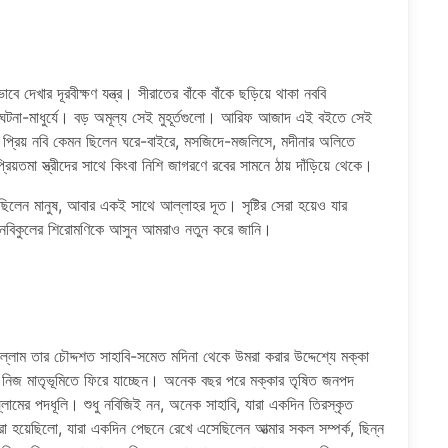
 দেখার দূরবীক্ষণ যন্ত্র। সীরাতের বাঁকে বাঁকে ছড়িয়ে থাকা নববি
না ঘটনা-মাধুর্যে। বড় অমূল্য সেই মুহূর্তগুলো। আরিফ আজাদ এই বইতে সেই
ছেন প্রিয় নবি কেমন ছিলেন ঘরে-বাইরে, মসজিদে-মজলিসে, মদীনার অলিতে
য়তমা স্ত্রীদের সাথে কিংবা নিশি জাগরণে রবের সামনে ঠায় দাঁড়িয়ে থেকে।
লেন মানুষ, আবার একই সাথে আল্লাহর দূত। সৃষ্টির সেরা হয়েও যার
। নবিকুলের শিরোমণিকে আসুন আমরাও নতুন করে জানি।
ল্লাম তার চৌদ্দশত সাহাবি-সমেত মদিনা থেকে উমরা করার উদ্দেশ্যে মক্কা
িজ মাতৃভূমিতে ফিরে যাচ্ছেন। অনেক বছর পরে মক্কার তৃষিত জনপদ
ল্লামের পদধূলি। শুধু নবিজিই নন, অনেক সাহাবি, যারা একদিন তিরস্কৃত
 হয়েছিলো, যারা একদিন পেছনে রেখে এসেছিলেন আত্মার সকল সম্পর্ক, ছিন্ন