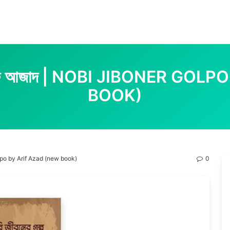
প আরিফ আজাদ | NOBI JIBONER GO
BOOK)
Golpo by Arif Azad (new book)
0