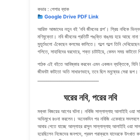
কভার : পেপার ব্যাক
Google Drive PDF Link
আরিফ আজাদের নতুন বই ‘নবি জীবনের গল্প’। প্রিয় নবিকে ভিন্নভাবে
মণিমুক্তো। নবি জীবনের প্রতিটি পঙ্‌ক্তি বাঙ্‌ময় হয়ে আছে না
মুহূর্তগুলো এঁকেছেন কলমের কালিতে। গল্পে গল্পে তিনি দেখিয়ে
গলিতে, সাহাবিদের ঘরদোরে, শক্ত চাটাইয়ে, কেমন সময় কাটতো প্রি
পাঠক এই বইতে আবিষ্কার করবেন এমন একজন ব্যক্তিকে, যিনি ছি
জীবনটা কাটতো অতি সাধারণভাবে, তবে ছিল মনুষ্যের সেরা রূপ
____________________________
ঘরের নবি, পরের নবি
মক্কা বিজয়ের আগের ঘটনা। নবিজি সাল্লাল্লাহু আলাইহি ওয়া সা
অভিমুখে রওনা করলেন। অনেকদিন পর নবিজি একেবারে সদলবলে ন
আবার পেতে যাচ্ছে আল্লাহর রাসুল সাল্লাল্লাহু আলাইহি ওয়া সা
হয়েছিলেন নিজেদের জনপদে, প্রবল পরাক্রমে যাদেরকে উৎখাত করা