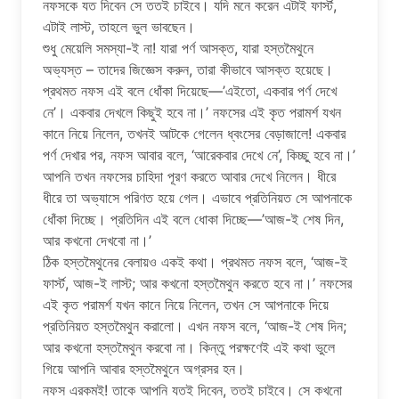
নফসকে যত দিবেন সে ততই চাইবে। যদি মনে করেন এটাই ফার্স্ট,
এটাই লাস্ট, তাহলে ভুল ভাবছেন।
শুধু মেয়েলি সমস্যা-ই না! যারা পর্ণ আসক্ত, যারা হস্তমৈথুনে
অভ্যস্ত – তাদের জিজ্ঞেস করুন, তারা কীভাবে আসক্ত হয়েছে।
প্রথমত নফস এই বলে ধোঁকা দিয়েছে—’এইতো, একবার পর্ণ দেখে
নে’। একবার দেখলে কিছুই হবে না।’ নফসের এই কৃত পরামর্শ যখন
কানে নিয়ে নিলেন, তখনই আটকে গেলেন ধ্বংসের বেড়াজালে! একবার
পর্ণ দেখার পর, নফস আবার বলে, ‘আরেকবার দেখে নে’, কিচ্ছু হবে না।’
আপনি তখন নফসের চাহিদা পূরণ করতে আবার দেখে নিলেন। ধীরে
ধীরে তা অভ্যাসে পরিণত হয়ে গেল। এভাবে প্রতিনিয়ত সে আপনাকে
ধোঁকা দিচ্ছে। প্রতিদিন এই বলে ধোকা দিচ্ছে—’আজ-ই শেষ দিন,
আর কখনো দেখবো না।’
ঠিক হস্তমৈথুনের বেলায়ও একই কথা। প্রথমত নফস বলে, ‘আজ-ই
ফার্স্ট, আজ-ই লাস্ট; আর কখনো হস্তমৈথুন করতে হবে না।’ নফসের
এই কৃত পরামর্শ যখন কানে নিয়ে নিলেন, তখন সে আপনাকে দিয়ে
প্রতিনিয়ত হস্তমৈথুন করালো। এখন নফস বলে, ‘আজ-ই শেষ দিন;
আর কখনো হস্তমৈথুন করবো না। কিন্তু পরক্ষণেই এই কথা ভুলে
গিয়ে আপনি আবার হস্তমৈথুনে অগ্রসর হন।
নফস এরকমই! তাকে আপনি যতই দিবেন, ততই চাইবে। সে কখনো