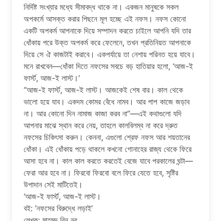
নির্দিষ্ট সংখ্যার মধ্যে সীমাবদ্ধ থাকে না। একজন মানুষকে সকল
অপকর্মে আসক্ত করার পিছনে মূল হচ্ছে এই নফস। নফস কোনো
একটি অপকর্ম আপনাকে দিয়ে সম্পাদন করতে চাইলে আপনি যদি তার
ধোঁকায় পরে উক্ত অপকর্ম করে ফেলেনে, তখন প্রতিনিয়ত আপনাকে
দিয়ে সে ঐ কাজটাই করাবে। একপর্যায়ে তা নেশায় পরিনত হয়ে যাবে।
মনে রাখবেন—ধোঁকা দিতে নফসের সবচে বড় হাতিয়ার হলো, ‘আজ-ই
ফার্স্ট, আজ-ই লাস্ট।’
“আজ-ই ফার্স্ট, আজ-ই লাস্ট। আজকেই শেষ বার। কাল থেকে
ভালো হয়ে যাব। একদম কোমর বেঁধে নামব। আর পাপ কাজে জড়াব
না। আর কোনো দিন নামাজ কাজা করব না”—এই কথাগুলো যদি
আপনার মাঝে স্থান করে নেয়, তাহলে কালবিলম্ব না করে দ্রুত
নফসের চিকিৎসা করুন। কেননা, এগুলো শ্রেফ নফস আর শয়তানের
ধোঁকা। এই ধোঁকায় পড়ে থাকলে কখনো গোনাহের রাজ্য থেকে ফিরে
আসা হবে না। কাল কাল করতে করতেই বেজে যাবে পরকালের ঘন্টা—
ফেরা আর হবে না। ফিরবো ফিরবো বলে ফিরে যেতে হবে, সৃষ্টির
উপাদান সেই মাটিতেই।
‘আজ-ই ফার্স্ট, আজ-ই লাস্ট।
ব‌ই: ’নফসের বিরুদ্ধে লড়াই’
লেখক: মাহমুদ বিন নূর