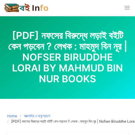
Skip
to
content
[PDF] নফসের বিরুদ্ধে লড়াই বইটি
কেন পড়বেন ? লেখক : মাহমুদ বিন নূর |
NOFSER BIRUDDHE
LORAI BY MAHMUD BIN
NUR BOOKS
Home
আত্মশুদ্ধি ও অনুপ্রেরণা
[PDF] নফসের বিরুদ্ধে লড়াই বইটি কেন পড়বেন ? লেখক : মাহমুদ বিন নূর | Nofser Biruddh