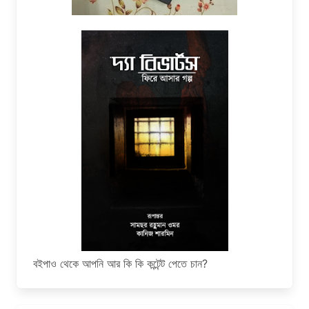
বইপাও থেকে আপনি আর কি কি কন্টেন্ট পেতে চান?