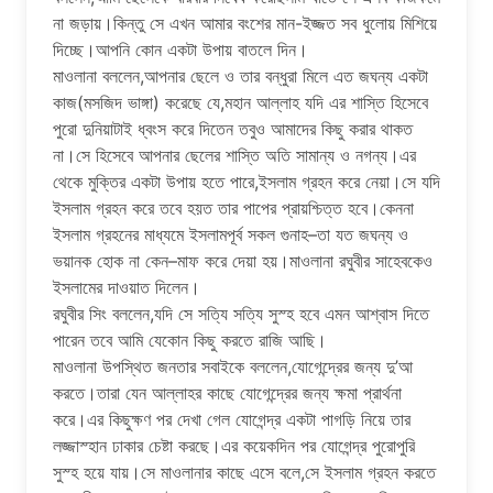
না জড়ায়।কিন্তু সে এখন আমার বংশের মান-ইজ্জত সব ধুলোয় মিশিয়ে
দিচ্ছে।আপনি কোন একটা উপায় বাতলে দিন।
মাওলানা বললেন,আপনার ছেলে ও তার বন্ধুরা মিলে এত জঘন্য একটা
কাজ(মসজিদ ভাঙ্গা) করেছে যে,মহান আল্লাহ যদি এর শাস্তি হিসেবে
পুরো দুনিয়াটাই ধ্বংস করে দিতেন তবুও আমাদের কিছু করার থাকত
না।সে হিসেবে আপনার ছেলের শাস্তি অতি সামান্য ও নগন্য।এর
থেকে মুক্তির একটা উপায় হতে পারে,ইসলাম গ্রহন করে নেয়া।সে যদি
ইসলাম গ্রহন করে তবে হয়ত তার পাপের প্রায়শ্চিত্ত হবে।কেননা
ইসলাম গ্রহনের মাধ্যমে ইসলামপূর্ব সকল গুনাহ–তা যত জঘন্য ও
ভয়ানক হোক না কেন–মাফ করে দেয়া হয়।মাওলানা রঘুবীর সাহেবকেও
ইসলামের দাওয়াত দিলেন।
রঘুবীর সিং বললেন,যদি সে সত্যি সত্যি সুস্হ হবে এমন আশ্বাস দিতে
পারেন তবে আমি যেকোন কিছু করতে রাজি আছি।
মাওলানা উপস্থিত জনতার সবাইকে বললেন,যোগেন্দ্রের জন্য দু’আ
করতে।তারা যেন আল্লাহর কাছে যোগেন্দ্রের জন্য ক্ষমা প্রার্থনা
করে।এর কিছুক্ষণ পর দেখা গেল যোগেন্দ্র একটা পাগড়ি নিয়ে তার
লজ্জাস্হান ঢাকার চেষ্টা করছে।এর কয়েকদিন পর যোগেন্দ্র পুরোপুরি
সুস্হ হয়ে যায়।সে মাওলানার কাছে এসে বলে,সে ইসলাম গ্রহন করতে