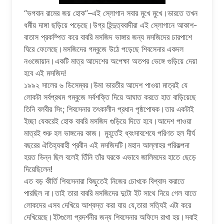
“ভগবান রামের জয় হোক”–এই স্লোগান সবার মুখে মুখে।ভারতে তখন
ধর্মীয় দাঙ্গা ছড়িয়ে পড়েছে।উগ্র হিন্দুত্ববাদীরা এই স্লোগানে আকাশ-
বাতাস প্রকম্পিত করে বাবরি মসজিদ ভাঙ্গার জন্য মসজিদের চারপাশে
ঘিরে ফেলেছে।মসজিদের গম্বুজে উঠে পড়েছে শিবসেনার একদল
নওজোয়ান।একটি মাত্র আদেশের অপেক্ষা অতপর ভেঙ্গে গুড়িয়ে দেয়া
হবে এই মসজিদ!
১৯৯২ সালের ৬ ডিসেম্বর।উমা ভারতীর আদেশ পাওয়া মাত্রই যে
লোকটা সর্বপ্রথম গম্বুজে সর্বশক্তি দিয়ে আঘাত করতে হাত বাড়িয়েছে
তিনি বলবীর সিং; শিবসেনার তৎকালীন প্রধান পৃষ্ঠপোষক।তার একটাই
ইচ্ছা যেকরেই হোক বাবরি মসজিদ গুড়িয়ে দিতে হবে।আদেশ পাওয়া
মাত্রই শুরু হল ভাঙ্গনের কাজ। মুহূর্তেই ধ্বংসাবশেষে পরিণত হল দীর্ঘ
বছরের ঐতিহ্যবাহী প্রবীন এই মসজিদটি।মহান আল্লাহর পরিকল্পনা
হয়ত ভিন্ন ছিল বলেই তিঁনি তাঁর ঘরকে এভাবে জালিমদের হাতে ছেড়ে
দিয়েছিলেন!
এত বড় কীর্তি শিবসেনারা কিছুতেই নিজের চোখকে বিশ্বাস করাতে
পারছিল না।তাই তারা বাবরি মসজিদের দুটো ইট সাথে নিয়ে গেল যাতে
লোকদের এসব দেখিয়ে আশ্বস্ত করা যায় যে,তারা সত্যিই এটা করে
দেখিয়েছে।ইটগুলো প্রদর্শনীর জন্য শিবসেনার অফিসে রাখা হয়।সবাই