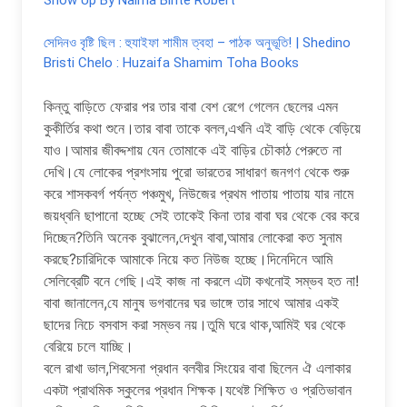
Show Up By Naima Binte Robert
সেদিনও বৃষ্টি ছিল : হুযাইফা শামীম ত্বহা – পাঠক অনুভূতি! | Shedino
Bristi Chelo : Huzaifa Shamim Toha Books
কিন্তু বাড়িতে ফেরার পর তার বাবা বেশ রেগে গেলেন ছেলের এমন
কুকীর্তির কথা শুনে।তার বাবা তাকে বলল,এখনি এই বাড়ি থেকে বেড়িয়ে
যাও।আমার জীবদ্দশায় যেন তোমাকে এই বাড়ির চৌকাঠ পেরুতে না
দেখি।যে লোকের প্রশংসায় পুরো ভারতের সাধারণ জনগণ থেকে শুরু
করে শাসকবর্গ পর্যন্ত পঞ্চমুখ, নিউজের প্রথম পাতায় পাতায় যার নামে
জয়ধ্বনি ছাপানো হচ্ছে সেই তাকেই কিনা তার বাবা ঘর থেকে বের করে
দিচ্ছেন?তিনি অনেক বুঝালেন,দেখুন বাবা,আমার লোকেরা কত সুনাম
করছে?চারিদিকে আমাকে নিয়ে কত নিউজ হচ্ছে।দিনেদিনে আমি
সেলিব্রেটি বনে গেছি।এই কাজ না করলে এটা কখনোই সম্ভব হত না!
বাবা জানালেন,যে মানুষ ভগবানের ঘর ভাঙ্গে তার সাথে আমার একই
ছাদের নিচে বসবাস করা সম্ভব নয়।তুমি ঘরে থাক,আমিই ঘর থেকে
বেরিয়ে চলে যাচ্ছি।
বলে রাখা ভাল,শিবসেনা প্রধান বলবীর সিংয়ের বাবা ছিলেন ঐ এলাকার
একটা প্রাথমিক স্কুলের প্রধান শিক্ষক।যথেষ্ট শিক্ষিত ও প্রতিভাবান