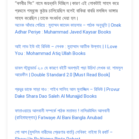
“বলবীর সিং” নামে জয়ধ্বনি দিচ্ছিল।কারণ এই লোকটাই সাহস করে
প্রথমে গম্বুজে কুঠার চালিয়েছিল বলেই বাকিরা বাবরি মসজিদ ভাঙ্গার
সাহস করেছিল।তাকে সংবর্ধনা দেয়া হল।
অনেক আঁধার পেরিয়ে : মুহাম্মদ জাভেদ কায়সার – পাঠক অনুভূতি | Onek
Adhar Periye : Muhammad Javed Kaysar Books
আই লাভ ইউ বই রিভিউ – লেখক : মুহাম্মাদ আতীক উল্লাহ | I Love
You : Mohammad Atiq Ullah Books
ডাবল স্ট্যান্ডার্ড ২.০ যে কারণে বইটি অবশ্যই পড়া উচিৎ! লেখক ডা. শামসুল
আরেফীন | Double Standard 2.0 [Must Read Book]
প্রভুর ডাকে সাড়া দাও : শাইখ সালিহ আল মুনাজ্জিদ – রিভিউ | Provur
Dake Shara Dao Saleh Al Munajjid Books
ফাতাওয়ায়ে আলবানী সম্পর্কে পাঠক মতামত ! নাসিরউদ্দিন আলবানী
(রাহিমাহুল্লাহ) Fatwaye Al Bani Bangla Anubad
শো আপ (মুসলিম নারীদের প্রেরণার বার্তা) লেখিকা: নাইমা বি রবার্ট –