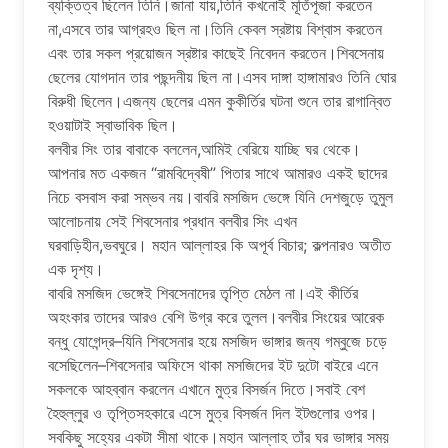
ব্যক্তিত্ব ছিলেন তিনি।জানা যায়,তিনি কখনোই মূর্তিপূজা করতেন
না,এসবে তার আগ্রহও ছিল না।তিনি কেবল স্রষ্টায় বিশ্বাস করতেন
এবং তার সকল প্রয়োজন স্রষ্টার কাছেই নিবেদন করতেন।শিবসেনায়
ছেলের যোগদান তার পছন্দনীয় ছিল না।এসব দাঙ্গা হাঙ্গামারও তিনি ঘোর
বিরুধী ছিলেন।এজন্য ছেলের এমন কুকীর্তির ঘটনা শুনে তার রাগান্বিত
হওয়াটাই স্বাভাবিক ছিল।
বলবীর সিং তার বাবাকে বললেন,আমিই বেরিয়ে যাচ্ছি ঘর থেকে।
আপনার মত একজন “রামবিদ্বেষী” পিতার সাথে আমারও একই ছাদের
নিচে বসবাস করা সম্ভব নয়।বাবরি মসজিদ ভেঙ্গে যিনি দেশজুড়ে তুমুল
আলোচনায় সেই শিবসেনার প্রধান বলবীর সিং এখন
ঘরবাড়িহীন,ভবঘুরে। মহান আল্লাহর কি অপূর্ব বিচার; কল্পনারও অতীত
এক দৃশ্য।
বাবরি মসজিদ ভেঙ্গেই শিবসেনাদের তৃপ্তি মেঠল না।এই কীর্তির
অহংকার তাদের আরও বেশি উগ্র করে তুলল।বলবীর সিংয়ের আরেক
বন্ধু যোগেন্দ্র–যিনি শিবসেনার হয়ে মসজিদ ভাঙ্গার জন্য গম্বুজে চড়ে
বসেছিলেন–শিবসেনার অফিসে থাকা মসজিদের ইট দুটো বাইরে এনে
সকলকে আহব্বান করলেন এখানে মুত্র বিসর্জন দিতে।সবাই বেশ
হৈহুল্লুর ও তৃপ্তিসহকারে এসে মুত্র বিসর্জন দিল ইটগুলোর ওপর।
সবকিছু সহ্যের একটা সীমা থাকে।মহান আল্লাহ তাঁর ঘর ভাঙ্গার সময়