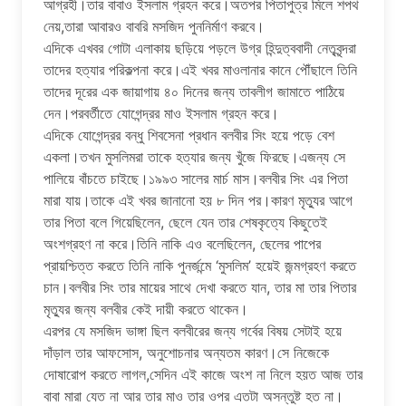
আগ্রহী।তার বাবাও ইসলাম গ্রহন করে।অতপর পিতাপুত্র মিলে শপথ
নেয়,তারা আবারও বাবরি মসজিদ পুননির্মাণ করবে।
এদিকে এখবর গোটা এলাকায় ছড়িয়ে পড়লে উগ্র হিন্দুত্ববাদী নেতৃবৃন্দরা
তাদের হত্যার পরিকল্পনা করে।এই খবর মাওলানার কানে পৌঁছালে তিনি
তাদের দূরের এক জায়াগায় ৪০ দিনের জন্য তাবলীগ জামাতে পাঠিয়ে
দেন।পরবর্তীতে যোগেন্দ্রর মাও ইসলাম গ্রহন করে।
এদিকে যোগেন্দ্রর বন্ধু শিবসেনা প্রধান বলবীর সিং হয়ে পড়ে বেশ
একলা।তখন মুসলিমরা তাকে হত্যার জন্য খুঁজে ফিরছে।এজন্য সে
পালিয়ে বাঁচতে চাইছে।১৯৯৩ সালের মার্চ মাস।বলবীর সিং এর পিতা
মারা যায়।তাকে এই খবর জানানো হয় ৮ দিন পর।কারণ মৃত্যুর আগে
তার পিতা বলে গিয়েছিলেন, ছেলে যেন তার শেষকৃত্যে কিছুতেই
অংশগ্রহণ না করে।তিনি নাকি এও বলেছিলেন, ছেলের পাপের
প্রায়শ্চিত্ত করতে তিনি নাকি পুনর্জন্মে ‘মুসলিম’ হয়েই জন্মগ্রহণ করতে
চান।বলবীর সিং তার মায়ের সাথে দেখা করতে যান, তার মা তার পিতার
মৃত্যুর জন্য বলবীর কেই দায়ী করতে থাকেন।
এরপর যে মসজিদ ভাঙ্গা ছিল বলবীরের জন্য গর্বের বিষয় সেটাই হয়ে
দাঁড়াল তার আফসোস, অনুশোচনার অন্যতম কারণ।সে নিজেকে
দোষারোপ করতে লাগল,সেদিন এই কাজে অংশ না নিলে হয়ত আজ তার
বাবা মারা যেত না আর তার মাও তার ওপর এতটা অসন্তুষ্ট হত না।