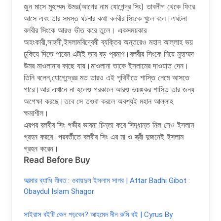
জুন মাসে মুহাম্মদ উমর(আগের নাম যোগেন্দ্র সিং) তাবলীগ থেকে ফিরে
আসে এবং তার সমস্ত ঘটনার কথা বলবীর সিংকে খুলে বলে।এঘটনা
বলবীর সিংকে আরও ভীত করে তুলে। একসময়কার
অহংকারী,সাহসী,ইসলামবিদ্বেষী ব্যক্তির অন্তরেও মহান আল্লাহ ভয়
ঢুকিয়ে দিতে পারেন এটাই তার বড় প্রমাণ।বলবীর সিংকে নিয়ে মুহাম্মদ
উমর মাওলানার কাছে যায়।মাওলানা তাকে ইসলামের দাওয়াত দেন।
তিনি বলেন,যোগেন্দ্রের মত তারও এই পৃথিবীতে শাস্তি নেমে আসতে
পারে।আর এখানে না হলেও পরকালে আরও ভয়ঙ্কর শাস্তি তার জন্য
অপেক্ষা করছে।তবে সে তওবা করলে অবশ্যই মহান আল্লাহ
ক্ষমাশীল।
এরপর বলবীর সিং গভীর ভাবনা চিন্তা করে সিদ্ধান্ত নিল সেও ইসলাম
গ্রহন করবে।পরবর্তীতে বলবীর সিং এর মা ও স্ত্রী দুজনেই ইসলাম
গ্রহন করেন।
Read Before Buy
আত্মার ব্যাধি গীবত : ওবায়দুল ইসলাম সাগর | Attar Badhi Gibot :
Obaydul Islam Shagor
সাইরাস বইটি কেন পড়বেন? আহমেদ দীন রুমি বই | Cyrus By