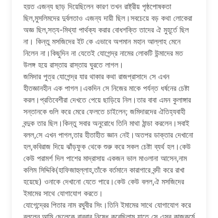
হয়ত এজন্য ছাড় দিয়েছিলেন কারণ তখন রাষ্ট্রীয় পৃষ্ঠপোষকতা
ছিল,মুসলিমদের দুর্বলতাও এজন্য দায়ী ছিল।সবচেয়ে বড় কথা লোকেরা
অজ্ঞ ছিল,সত্য-মিথ্যা পার্থক্য করার বোধশক্তি তাদের ঐ মুহূর্তে ছিল
না। কিন্তু মসজিদের ইট কে এভাবে অপমান মহান আল্লাহ মেনে
নিলেন না।কিছুদিন না যেতেই যোগেন্দ্র নামের লোকটি উন্মাদের মত
উলঙ্গ হয়ে রাস্তায় রাস্তায় ঘুরতে লাগল।
জমিদার পুত্র যোগেন্দ্র যার থাকার কথা রাজপ্রাসাদে সে এখন
হীতজ্ঞানহীন এক পাগল।একদিন সে নিজের মাকে পর্যন্ত ধর্ষনের চেষ্টা
করল।প্রতিবেশীরা দেখতে পেয়ে ছাড়িয়ে নিল।তার বাবা এমন কুলাঙ্গার
সন্তানকে গুলি করে মেরে ফেলতে চাইলেন; জমিদারদের ঐতিহ্যবাহী
বন্দুক তার ছিল।কিন্তু সবার অনুরোধে তিনি মাথা ঠান্ডা করলেন।সবাই
বলল,সে এখন পাগল,তার হীতাহীত জ্ঞান নেই।অতপর ডাক্তার দেখানো
হল,কবিরাজ দিয়ে ঝাঁড়ফুক থেকে শুরু করে সকল চেষ্টা ব্যর্থ হল।কেউ
কেউ পরামর্শ দিল পাশের মাদ্রাসায় একজন ভাল মাওলানা আসেন,নাম
কলিম সিদ্দিকি(হাফিজাহুল্লাহ,তাঁকে বর্তমানে কারাগারে বন্দী করে রাখা
হয়েছে) ওনাকে দেখানো যেতে পারে।কেউ কেউ বলল,ঐ মসজিদের
ইমামের সাথে যোগাযোগ করতে।
যোগেন্দ্রের পিতার নাম রঘুবীর সিং।তিনি ইমামের সাথে যোগাযোগ করে
বললেন,আমি ছেলেকে বারবার নিষেধ করেছিলাম যাতে সে এসব কাজকর্মে