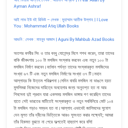
আই ফিয়ার আল্লাহ লেখক : আয়মান আশ্রাফ | I Fear Allah By
Ayman Ashraf
আই লাভ ইউ বই রিভিউ – লেখক : মুহাম্মাদ আতীক উল্লাহ | I Love
You : Mohammad Atiq Ullah Books
আগুনি : লেখক : মাহবুব আজাদ | Aguni By Mahbub Azad Books
অতপর বলবীর সিং ও তার বন্ধু যোগেন্দ্র মিলে শপথ করেন, তারা তাদের
বাকি জীবদ্দশায় ১০০ টা মসজিদ সংস্কার করবেন এবং নতুন ১০০ টা
মসজিদ নির্মাণ করবেন।বর্তমান পর্যন্ত তাদের সংস্কারকৃত মসজিদের
সংখ্যা ৬৭ টি এবং নতুন মসজিদ নির্মাণের সংখ্যা ৩৭ টি।মহান
আল্লাহর কি উত্তম পরিকল্পনা।সেদিন বাবরি মসজিদ না ভাঙলে হয়ত
মুসলিমরা নিজেদের দায়িত্বে অবহেলার জন্য অনুতপ্ত হত না আর
শিবসেনা দুই প্রধান যারা একসময় মসজিদ ভাঙ্গার পণ করেছিল তাদের
হাতে সেই ভারতের মাটিতেই সংস্কারকৃত ও নতুন সবমিলিয়ে মোট ১০৪
টা মসজিদ গড়াও সম্ভব হত না।আল্লাহ এভাবেই জালিমদের সুযোগ
দেন মূলত তাঁর দ্বীনের ভিত্তিকে আরও সুসংহত করার লক্ষ্যেই; আমরা
তাঁর হিকমত বুঝতে না পেরে অল্পতেই হাহুতাশ করে বসি!