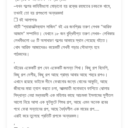
–যখন গল্পের কাহিনীগুলো মোড়ানো হয় রব্বের রহমতের চকচকে খামে,
তখনই তো হয় গল্পগুলো অন্যরকম!
❐ বই আলাপনঃ
বইটি “প্যারাডক্সিক্যাল সাজিদ” বই এর জনপ্রিয় তরুণ লেখক “আরিফ
আজাদ” সম্পাদিত। যেখানে ১৮ জন বুদ্ধিদীপ্ত তরুণ লেখক- লেখিকার
লেখনীগুলো ৩৫ টি অসাধারণ গল্পের আকারে স্থান পেয়েছে বইতে।
খোদ আরিফ আজাদেরও কয়েকটি লেখনী পড়ার সৌভাগ্য হবে
পাঠকদের।
,
বইয়ের একেকটি গল্প যেন একেকটি জলন্ত শিখা। কিছু গল্প বিদেশি,
কিছু গল্প দেশীয়, কিছু গল্প আছে গ্রাম্য আবার আছে শহুরে গল্পও।
এখানে রয়েছে ভাইকে দীনে ফেরানোর জন্যে বোনের আকুতি, আছে
জীবনের মায়া ত্যাগ করতে চলা, আত্মঘাতী মনোভাবে ফাশিতে ঝোলার
সিদ্ধান্ত নেয়া মধ্যবয়সী এক মহিলার কাছে আচমকা ইসলামের সুশীতল
আলো নিয়ে আসা এক ফুটফুটে শিশুর গল্প, আছে এমন অনেক রবের
পথে ফেরা সন্তানের গল্প, আছে ধৈর্য্যশীল এক মায়ের গল্প….
এরাই করে তুলেছে প্রতিটি গল্পকে অন্যরকম।
,