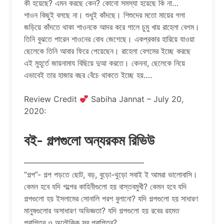
কী হয়েছে? এমন করছে কেন? কোনো সমস্যা হয়েছে কি না…
শাওন কিছুই বলছে না। শুধুই কাঁদছে। শিশুদের মতো মায়ের গলা
জড়িয়ে কাঁদতে থাকা শাওনকে আদর করে গালে চুমু খায় রাহেলা বেগম।
তিনি বুঝতে পারেন শাওনের বোধ জেগেছে। একপ্রকার হারিয়ে যাওয়া
ছেলেকে তিনি আবার ফিরে পেয়েছেন। রাহেলা বেগমের ইচ্ছে করছে
এই মুহূর্তে জায়নামায বিছিয়ে দুআ করতে। কেননা, ছেলেকে নিয়ে
এভাবেই তার হাজার বছর বেঁচে থাকতে ইচ্ছে হয়….
Review Credit
Sabiha Jannat – July 20,
2020:
বই- গল্পগুলো অন্যরকম রিভিউ
———————————————
“গল্প”- গল্প পড়তে ছোট, বড়, বুড়ো-থুড়ো সবাই ই আমরা ভালোবাসি।
কেমন হবে যদি গল্পের কাহিনীগুলো হয় বাস্তবমুখী? কেমন হবে যদি
গল্পগুলো হয় ইসলামের সোনালি পরশ বুলানো? যদি গল্পগুলো হয় সাধারণ
মানুষগুলোর অসাধারণ অভিজ্ঞতা? যদি গল্পগুলো হয় রবের রহমত
প্রাপ্তির ও অলৌকিক সব প্রাপ্তির?