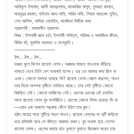
আরিফুল ইসলাম, আলী আবদুল্লাহ, জাকারিয়া মাসুদ, নুসরাত জাহান,
মাহমুদুর রহমান, যাইনাব আল-গাযি, শারিন সফি, শিহাব আহমেদ তুহিন,
শেখ আসিফ, সাদিয়া হোসাইন, সানজিদা সিদ্দীক কথা
প্রকাশনী : সমকালীন প্রকাশন
বিষয় : ইসলামী জ্ঞান চর্চা, ইসলামী সাহিত্য, পরিবার ও সামাজিক জীবন,
বিবিধ বই, মুসলিম সভ্যতা ও সংস্কৃতি।
————————–
ঠক… ঠক… ঠক…
দরজা খুলে দিলেন রাহেলা বেগম। দরজার সামনে শাওনকে দাঁড়িয়ে
থাকতে দেখে তিনি বেশ অবাকই হলেন। ওর তো আসার কথা ছিল না
এখন। কোনো সমস্যা হয়েছে কি? রাহেলা বেগম খেয়াল করলেন, শাওন
তার দিকে অপলক দৃষ্টিতে তাকিয়ে আছে। তার সেই দৃষ্টিতে কোনো
বিরক্তি নেই। কোনো তাচ্ছিল্য নেই। ছেলের চোখের এই চাহনির
সাথে রাহেলা বেগম খুব অপরিচিত। ছেলের কোনো বিপদ হয়েছে কি না
—এমন এক অজানা শঙ্কায় কেঁপে উঠল তার বুক।
হঠাৎ মায়ের পায়ে লুটিয়ে পড়ল শাওন। রাহেলা বেগমের পা দুটি জড়িয়ে
ধরে হাউমাউ করে সে কাঁদতে আরম্ভ করল। খুব অবাক হয়ে গেলেন
রাহেলা বেগম। ছেলের মাথায় হাত বুলাতে বুলাতে জিজ্ঞেস করেন তার