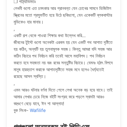
❐ পাঠ্যাভিমতঃ
লেখনী গুলো এত চমৎকার আর প্রানবন্ত যেন চোখের সামনে ডিজিটাল
স্ক্রিনের মতো প্রস্ফুটিত হয়ে উঠে ছবিগুলো, যেন একেকটি ব্লকবাস্টার
মুভিকেও হার মানায়।
,
একটি গল্প থেকে পাওয়া শিক্ষার কথা উল্লেখ করি…
জীবনের টুইস্ট গুলো অনেকটা এরকম হয় যেন একটি পথ আপাত দৃষ্টিতে
হয় কঠিন, অন্যটি হয় তুলনামূলক সহজ। কিন্তু আমরা যদি সহজ আর
কঠিন বিচারে পথ নির্বাচন করি তবেই আসে মহাবিপদ। পথ নির্বাচন
করতে হবে সহজতা নয় বরং রবের সন্তুষ্টির বিচারে। যেমনঃ হঠাৎ বিপদে
মানুষ হায়হুতাশ করাকে আপাতদৃষ্টিতে সহজ মনে হলেও ধৈর্য্যতেই
রয়েছে আসল স্বস্তি।
,
এমন আরও ঘটনার বর্ণনা দিতে গেলে লেখা অনেক বড় হয়ে যাবে। তাই
আমার লেখার চেয়ে নিজে বইটি সংগ্রহ করে পড়লে স্বাদটা আরও
বহুগুণে বেড়ে যাবে, ঈন শা আল্লাহ!
বুক লিংক-
Wafilife
গল্পগুলো অন্যরকম বই পিডিএফ