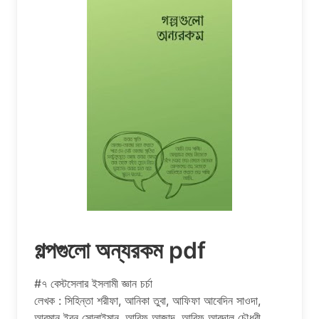
গল্পগুলো অন্যরকম pdf
#৭ বেস্টসেলার ইসলামী জ্ঞান চর্চা
লেখক : সিহিন্তা শরীফা, আনিকা তুবা, আফিফা আবেদিন সাওদা,
আরমান ইবন সোলাইমান, আরিফ আজাদ, আরিফ আবদাল চৌধুরী,